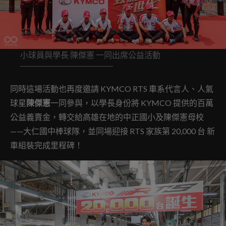
小球員與學長 陳傑憲 一同出席公益活動
同時這場活動也再度邀請 KYMCO RTS 車系代言人、人氣
球星
陳傑憲
一同參與，以學長身份將 KYMCO 提供的百萬
公益義賣金，轉交給高雄在地的中正國小及陳傑憲母校
——大仁國中棒球隊，並同場迎接 RTS 家族第 20,000 台 新
車組裝完成里程碑！