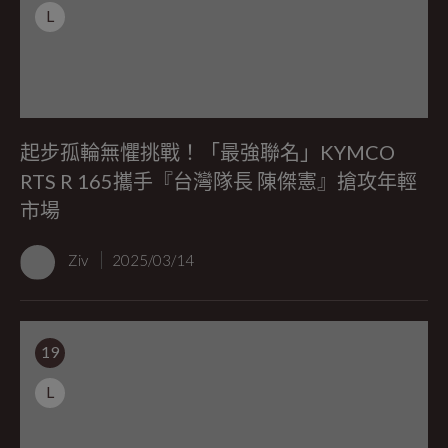
L
起步孤輪無懼挑戰！「最強聯名」KYMCO
RTS R 165攜手『台灣隊長 陳傑憲』搶攻年輕
市場
Ziv
2025/03/14
19
L