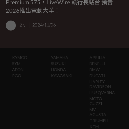
Premium 575，LiveWire 執行長站台 預告
2026推出電動大羊！
Ziv
2024/11/06
KYMCO
YAMAHA
APRILIA
SYM
SUZUKI
BENELLI
AEON
HONDA
BMW
PGO
KAWASAKI
DUCATI
HARLEY-
DAVIDSON
HUSQVARNA
MOTO
GUZZI
MV
AGUSTA
TRIUMPH
KTM