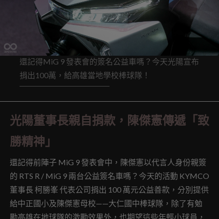
還記得MiG 9 發表會的簽名公益車嗎？今天光陽宣布
捐出100萬，給高雄當地學校棒球隊！
光陽董事長親自捐款，陳傑憲傳遞「致
勝精神」
還記得前陣子 MiG 9 發表會中，陳傑憲以代言人身份親簽
的 RTS R / MiG 9 兩台公益簽名車嗎？今天的活動 KYMCO
董事長 柯勝峯 代表公司捐出 100 萬元公益善款，分別提供
給中正國小及陳傑憲母校——大仁國中棒球隊，除了有勉
勵高雄在地球隊的激勵效果外，也期望這些年輕小球員，