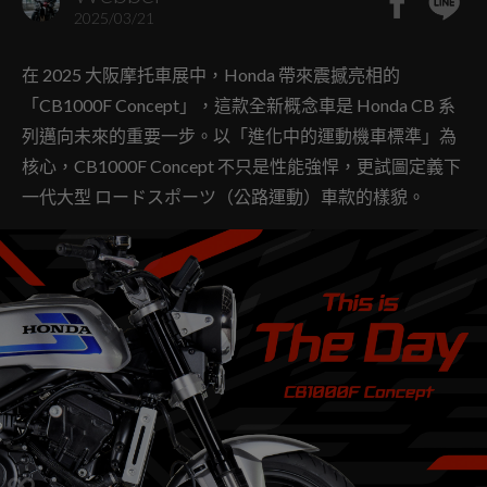
2025/03/21
在 2025 大阪摩托車展中，Honda 帶來震撼亮相的
「CB1000F Concept」，這款全新概念車是 Honda CB 系
列邁向未來的重要一步。以「進化中的運動機車標準」為
核心，CB1000F Concept 不只是性能強悍，更試圖定義下
一代大型 ロードスポーツ（公路運動）車款的樣貌。