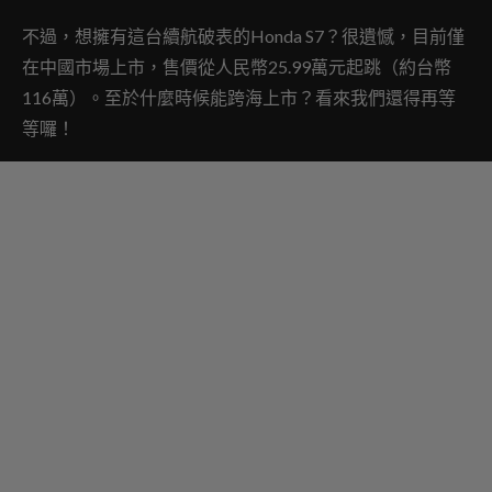
不過，想擁有這台續航破表的Honda S7？很遺憾，目前僅
在中國市場上市，售價從人民幣25.99萬元起跳（約台幣
116萬）。至於什麼時候能跨海上市？看來我們還得再等
等囉！