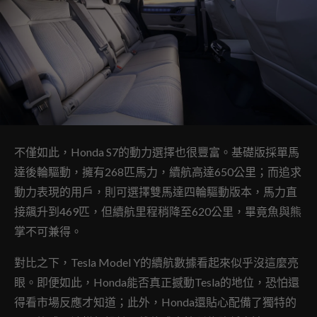
不僅如此，Honda S7的動力選擇也很豐富。基礎版採單馬
達後輪驅動，擁有268匹馬力，續航高達650公里；而追求
動力表現的用戶，則可選擇雙馬達四輪驅動版本，馬力直
接飆升到469匹，但續航里程稍降至620公里，畢竟魚與熊
掌不可兼得。
對比之下，Tesla Model Y的續航數據看起來似乎沒這麼亮
眼。即便如此，Honda能否真正撼動Tesla的地位，恐怕還
得看市場反應才知道；此外，Honda還貼心配備了獨特的