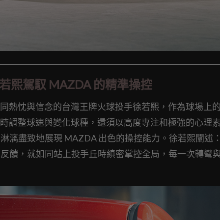
熙駕馭 MAZDA 的精準操控
同熱忱與信念的台灣王牌火球投手徐若熙，作為球場上
時調整球速與變化球種，還須以高度專注和極強的心理
，淋漓盡致地展現 MAZDA 出色的操控能力。徐若熙闡述
動態反饋，就如同站上投手丘時縝密掌控全局，每一次轉彎