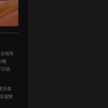
，台灣馬
合金輪
下仍能
置及車
台及駕駛