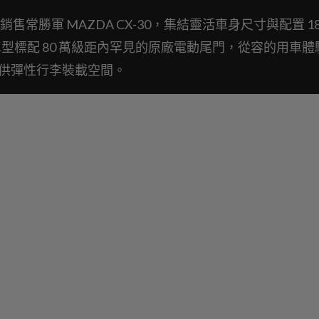
勝軍 MAZDA CX-30，集結靈活車身尺寸與配置 18
ion 車型標配 80 萬級距內罕見的原廠電動尾門，從容的用車
提供彈性行李裝載空間。