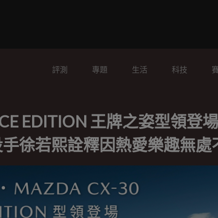
評測
專題
生活
科技
 ACE EDITION 王牌之姿型領登
球投手徐若熙詮釋因熱愛樂趣無處