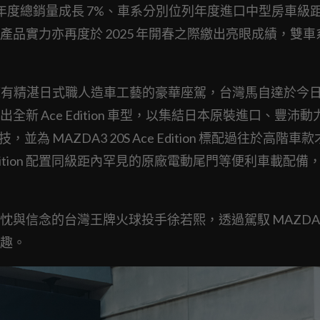
年度總銷量成長 7%、車系分別位列年度進口中型房車級距第
品實力亦再度於 2025 年開春之際繳出亮眼成績，雙車
有精湛日式職人造車工藝的豪華座駕，台灣馬自達於今日 (2
雙車系推出全新 Ace Edition 車型，以集結日本原裝進口、豐沛
，並為 MAZDA3 20S Ace Edition 標配過往於高階車
ce Edition 配置同級距內罕見的原廠電動尾門等便利車載配備，
與信念的台灣王牌火球投手徐若熙，透過駕馭 MAZDA
趣。