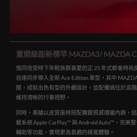
重塑級距新標竿 MAZDA3/ MAZDA CX
偕同倍受時下年輕族群喜愛的正 25 年式都會時尚房車 
自達同步導入全新 Ace Edition 車型，其中 MAZDA
圈，成就出色有型的外觀設計，並配備過往於高階車
維持清晰的行車視野。
同時，車艙以皮質座椅搭配霧銀質感環艙內飾，結合便
載系統 Apple CarPlay™ 與 Android 
輔助等功能，實現更為直觀的操駕體驗。