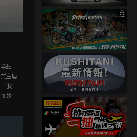
的掌舵
素質主導
：「我
與加速