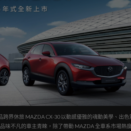
跨界休旅 MAZDA CX-30 以動感優雅的魂動美學、出
味不凡的車主青睞，除了帶動 MAZDA 全車系市場熱