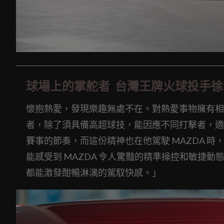
球場上的掌舵者 台灣王牌火球投手徐若
懷抱熱愛，發現樂趣無處不在。對熱愛事物擁有相
者，除了須具備高超球技，能因應不同打擊者，適
賽事的節奏，而這份精神也在他駕駛 MAZDA 時
能感受到 MAZDA 令人驚豔的精準操控和敏捷
都能激發酣暢淋漓的駕馭快感。」