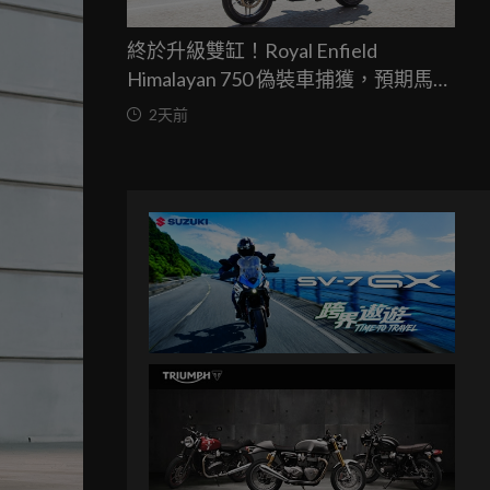
終於升級雙缸！Royal Enfield
Himalayan 750 偽裝車捕獲，預期馬力
突破67匹，最快米蘭車展亮相
2天前