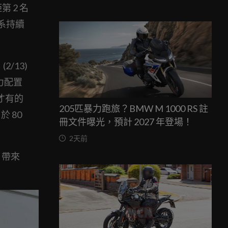
 2 名
系持續
/13)
動力配置
款才有的
205匹暴力跑旅？BMW M 1000 RS 註
於 80
冊文件曝光，預計 2027 年登場！
2天前
 帶來