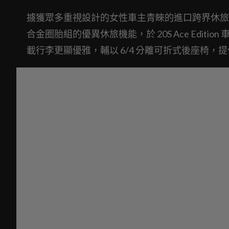
擄獲眾多重視設計的女性車主青睞的進口跨界休旅銷售常
合金圈胎組的優異休旅機能，於 20S Ace Edit
載行李更顯優雅，輔以 6/4 分離可折式後座椅，