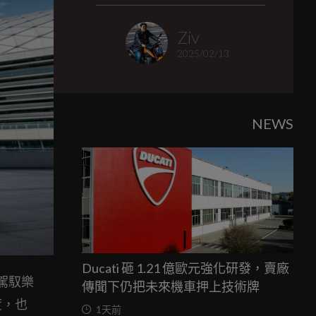
Ziv
2025/02/13
NEWS
Ducati 砸 1.21 億歐元強化研發，賣廠
色駕馭樂
傳聞下仍把未來機車押上技術牌
度，也
1天前