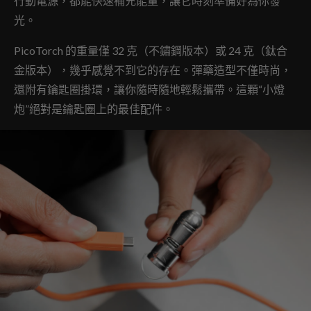
行動電源，都能快速補充能量，讓它時刻準備好為你發
光。
PicoTorch 的重量僅 32 克（不鏽鋼版本）或 24 克（鈦合
金版本），幾乎感覺不到它的存在。彈藥造型不僅時尚，
還附有鑰匙圈掛環，讓你隨時隨地輕鬆攜帶。這顆“小燈
炮”絕對是鑰匙圈上的最佳配件。