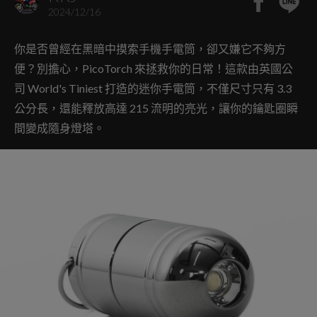
2024/12/16
你是否曾經在黑暗中摸索手機手電筒，卻又嫌它不夠方
便？別擔心，PicoTorch 來拯救你的日常！這款由英國公
司 World's Tiniest 打造的迷你手電筒，不僅尺寸只有 3.3
公分長，還能釋放高達 215 流明的亮光，讓你的鑰匙圈瞬
間變成隨身燈塔。