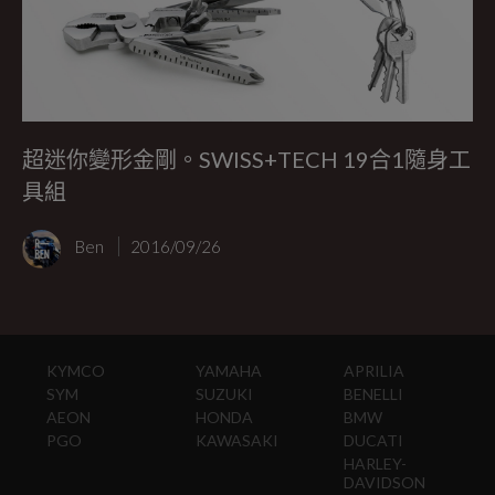
超迷你變形金剛。SWISS+TECH 19合1隨身工
具組
Ben
2016/09/26
KYMCO
YAMAHA
APRILIA
SYM
SUZUKI
BENELLI
AEON
HONDA
BMW
PGO
KAWASAKI
DUCATI
HARLEY-
DAVIDSON