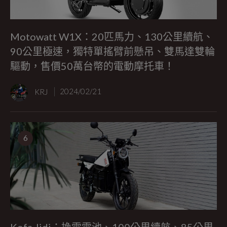
Motowatt W1X：20匹馬力、130公里續航、
90公里極速，獨特單搖臂前懸吊、雙馬達雙輪
驅動，售價50萬台幣的電動摩托車！
KRJ
2024/02/21
6