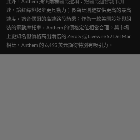
此外，Anthem 提供兩種齒比選項：短齒比適合城市加
速，讓紅綠燈起步更具動力；長齒比則能提供更高的最高
速度，適合偶爾的高速路段騎乘；作為一款美國設計與組
裝的電動摩托車，Anthem 的價格定位相當合理。與市場
上更知名但價格高出兩倍的 Zero S 或 Livewire S2 Del Mar
相比，Anthem 的 6,495 美元顯得特別有吸引力。