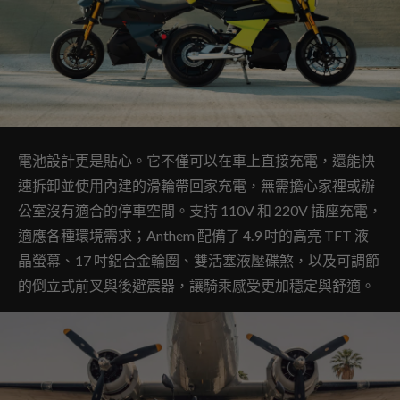
電池設計更是貼心。它不僅可以在車上直接充電，還能快
速拆卸並使用內建的滑輪帶回家充電，無需擔心家裡或辦
公室沒有適合的停車空間。支持 110V 和 220V 插座充電，
適應各種環境需求；Anthem 配備了 4.9 吋的高亮 TFT 液
晶螢幕、17 吋鋁合金輪圈、雙活塞液壓碟煞，以及可調節
的倒立式前叉與後避震器，讓騎乘感受更加穩定與舒適。