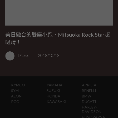
美日融合的雙座小跑，Mitsuoka Rock Star超
吸睛！
Dickson
2018/10/18
KYMCO
YAMAHA
APRILIA
SYM
SUZUKI
BENELLI
AEON
HONDA
BMW
PGO
KAWASAKI
DUCATI
HARLEY-
DAVIDSON
HUSQVARNA