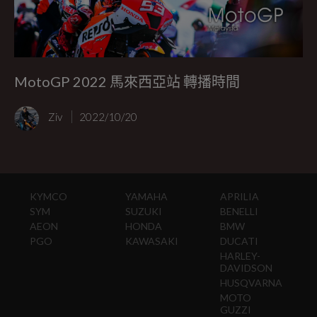
MotoGP 2022 馬來西亞站 轉播時間
Ziv
2022/10/20
KYMCO
YAMAHA
APRILIA
SYM
SUZUKI
BENELLI
AEON
HONDA
BMW
PGO
KAWASAKI
DUCATI
HARLEY-
DAVIDSON
HUSQVARNA
MOTO
GUZZI