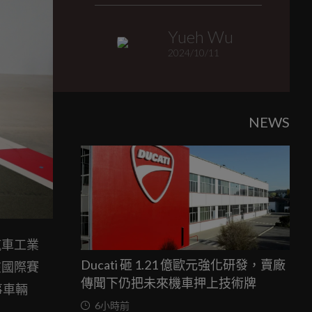
Yueh Wu
2024/10/11
NEWS
進汽車工業
Ducati 砸 1.21 億歐元強化研發，賣廠
在國際賽
傳聞下仍把未來機車押上技術牌
事車輛
6小時前