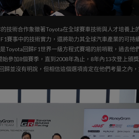
Haas F1車隊的技術合作象徵著Toyota在全球賽車技術與人才培養
其在F1賽事中的技術實力，還將助力其全球汽車產業的可持
Toyota回歸F1世界一級方程式賽場的前哨戰，過去他
開始參加8個賽季，直到2008年為止，8年內13次登上頒
的會回歸並沒有明說，但相信這個選項肯定在他們考量之內