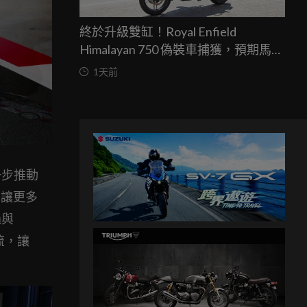
終於升級雙缸！Royal Enfield
Himalayan 750 偽裝車捕獲，預期馬力
突破67匹，最快米蘭車展亮相
1天前
一步推動
，讓更多
過與
流，讓