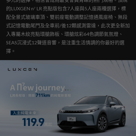
的LUXGEN n⁷ LR 亮點版包含7人座與5人座兩種選擇，標
配全景式玻璃車頂、雙前座電動調整記憶通風座椅、無段
式記憶電動尾門及全車前/後12顆感測雷達，此次更全新加
入專屬木紋亮點環艙飾板、環艙炫彩64色調節氣氛燈、
SEAS沉浸式12聲道音響，是注重生活情調的你最好的選
擇。