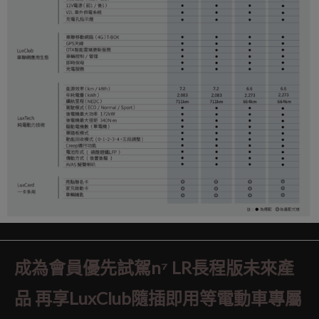
成為會員優先試駕n⁷ LR長程版未來產
品 再享LuxClub隨插即用等電動車專屬