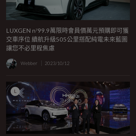
LUXGEN n⁷99.9萬限時會員價萬元預購即可獲
交車序位 續航升級505公里搭配純電未來藍圖
讓您不必里程焦慮
Webber
2023/10/12
L