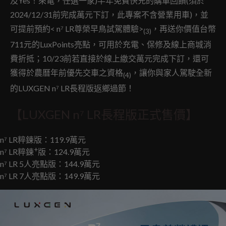
及Yes！來電，任選一家)半年免費快充的購車回饋(須於
2024/12/31前完成萬元下訂，此專案不含營業用車)，並
可提前預約< n⁷ LR尊榮早鳥試駕體驗>
，再送你價值台幣
(3)
711元的LuxPoints亮點，可用於充電、保修及線上商城消
費折抵；10/23前若直接於線上繳交萬元完成下訂，還可
獲得於農曆年前優先交車之資格
，讓你與家人駕駛全新
(4)
的LUXGEN n⁷ LR長程版返鄉過節！
【LUXGEN n⁷ LR長程版正式售價】
n⁷ LR粹鍊版：119.9萬元
+
n⁷ LR粹鍊
版：124.9萬元
n⁷ LR 5人亮點版：144.9萬元
n⁷ LR 7人亮點版：149.9萬元