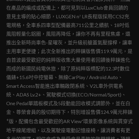
在產品的編成或配備上，都可見到以LuxClub會員回饋的
意見主導的貼心細節，LUXGEN n⁷ LR長程版採用CCS2充
電規格，全車系四車型配備最高711公里之續航、18吋低
風阻輕量化鋁圈，風阻再降低，讓你不再有里程焦慮，還
推出全新時尚車色-星曜灰，並升級前艙蓋氣壓撐桿，讓車
主用車更便捷；此次全新推出的粹鍊版售價119.9萬元，是
自首波最受歡迎的純粹版收集大量使用者回饋後粹鍊進化
而成的新國民純電休旅，除了原純粹版標配的12.3吋數位
儀錶+15.6吋中控螢幕、無線CarPlay / Android Auto、
Smart Access智能進出車輛啟閉系統、V2L車外供電系
統、ADAS Lv.2+、駕駛模式切換(ECO/Normal/Sport)、
One Pedal單踏板模式及5段動能回收模式調節外，並在白
金、尊榮會員的殷切期待下，特別增設售價124.9萬元粹鍊
+
版，配備包含最受歡迎的AR View⁺環景影像系統與貫穿式
地平線尾燈組，以及駕駛座電動記憶座椅，讓消費者有更
多元的選擇，相信會成為最受會員青睞的熱門規格。頂規