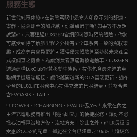
服務生態
新世代純電休旅n⁷在動態駕馭中最令人印象深刻的舒適、
寧靜、隨踩即至的加速感，你體驗過了嗎? 如果等不及想
試駕n⁷，只要透過LUXGEN官網即可隨時預約體驗，你將
可感受到除了續航里程之外所有n⁷全車系皆一致的駕馭樂
趣，成為尊榮會員更將可獲得優先體驗甚至參與未來產品
式樣調查之機會。為讓消費者無痛轉換電動車，LUXGEN
透過建構LuxClub智慧移動生態系，提供包含最先進的車
聯網手機遠端遙控、讓你越開越新的OTA雲端更新、遍布
全台的LUXLIFE服務中心提供充沛的售服能量，並整合包
含EVOASIS、TAIL、
U-POWER、iCHARGING、EVALUE及Yes！來電在內之
主流充電服務商推出「隨插即充」的便捷服務，讓你不必
擔心油轉電沒地方修、沒地方充！除此之外，n⁷ LR長程版
受惠於CCS2的配置，還能在全台已建置之106站「超級充