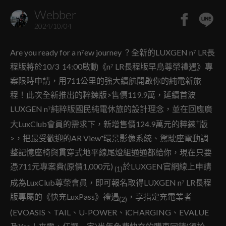
Webber
2024/10/04
Are you ready for a n⁷ew journey ？全新的LUXGEN n⁷ LR長
程版將於10/3 14:00啟動《n⁷ LR長程版早鳥尊榮禮遇》專
案限時申請，用711公里的強大續航開啟你的純電新旅
程！此次全新推出的
粹鍊版>售價119.9萬，延續首波
LUXGEN n⁷純粹版國民純電休旅的設計理念，並在回應廣
+
大LuxClub會員的需求下，新增售價124.9萬元的
粹鍊
版
>，把最受歡迎的AR View⁺環景影像系統、駕駛座電動調
整記憶座椅與貫穿式地平線尾燈組通通都給你，現在只要
憑711元專案費(原價1,000元)
於LUXGEN官網線上申請
(1)
成為LuxClub尊榮會員，即可報名取得LUXGEN n⁷ LR長程
版專屬的《快充LuxPass》禮遇
，享指定充電業者
(2)
(EVOASIS、TAIL、U-POWER、iCHARGING、EVALUE