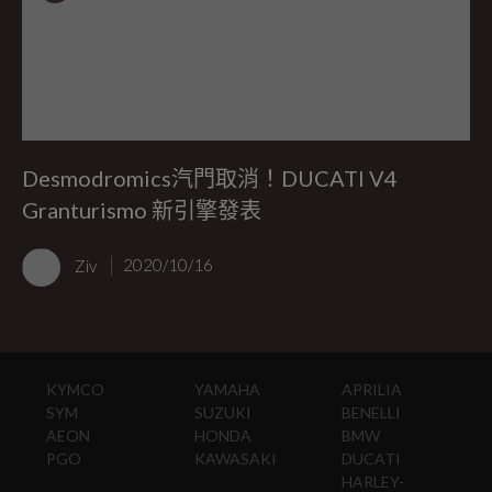
Desmodromics汽門取消！DUCATI V4
Granturismo 新引擎發表
Ziv
2020/10/16
KYMCO
YAMAHA
APRILIA
SYM
SUZUKI
BENELLI
AEON
HONDA
BMW
PGO
KAWASAKI
DUCATI
HARLEY-