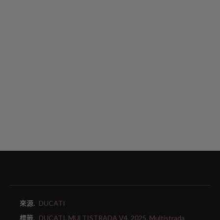
來源.
DUCATI
標籤.
DUCATI,
MULTISTRADA V4,
2025,
Multistrada