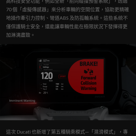
高科技安全功能，例如全新「前向碰撞預警系統」，透過
70 個「虛擬傳感器」來分析車輛的空間位置，協助更精確
地操作牽引力控制、彎道ABS 及防孤輪系統。這些系統不
僅保護騎士安全，還能讓車輛性能在極限狀況下發揮得更
加淋漓盡致。
這次 Ducati 也新增了第五種騎乘模式—「濕滑模式」，專