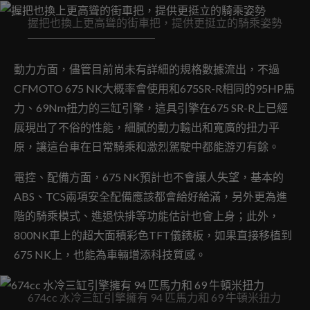
握把也換上更高聳的街車把，提供更挺立的騎乘姿勢
動力方面，儘管目前尚未有詳細的規格數據流出，不過
CFMOTO 675 NK大概率會使用和675SR-R相同的95HP馬
力、69Nm扭力的三缸引擎，這具引擎在675 SR-R上已經
展現出了不俗的性能，細膩的動力輸出和寬廣的扭力平
原，讓這台車在日常騎乘和激烈駕駛中都能游刃有餘。
電控、配備方面，675 NK預計也不會讓人失望，基本的
ABS、TCS兩項安全配備應該都會給好給滿，另外更為進
階的騎乘模式、進退快排等功能估計也會上身；此外，
800NK車上的超大面積彩色TFT儀錶板，如果直接移植到
675 NK上，也能為車輛增添科技質感。
674cc 水冷三缸引擎擁有 94 匹馬力和 69 牛頓米扭力