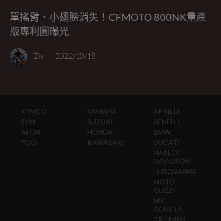
單搖臂、小翅膀消失！CFMOTO 800NK量產
版專利圖曝光
Ziv
2022/10/18
KYMCO
YAMAHA
APRILIA
SYM
SUZUKI
BENELLI
AEON
HONDA
BMW
PGO
KAWASAKI
DUCATI
HARLEY-
DAVIDSON
HUSQVARNA
MOTO
GUZZI
MV
AGUSTA
TRIUMPH