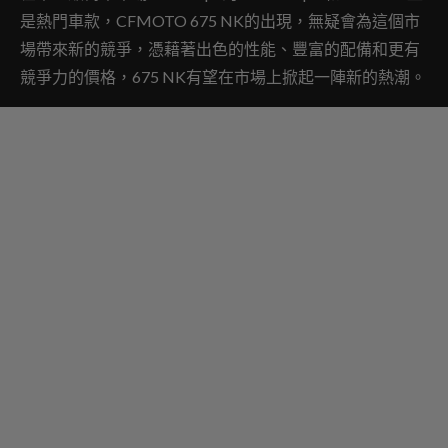
是熱門車款，CFMOTO 675 NK的出現，無疑會為這個市
場帶來新的競爭，憑藉著出色的性能、豐富的配備和更有
競爭力的價格，675 NK有望在市場上掀起一陣新的熱潮。