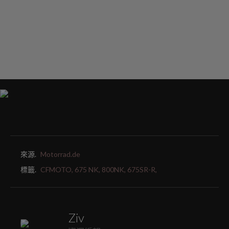
來源.
Motorrad.de
標籤.
CFMOTO,
675 NK,
800NK,
675SR-R,
Ziv