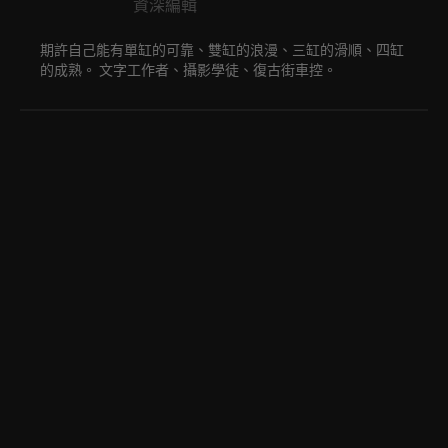
資深編輯
期許自己能有單缸的可靠、雙缸的浪漫、三缸的滑順、四缸
的成熟。 文字工作者、攝影學徒、復古街車控。