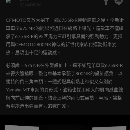
2024/08/26
CFMOTO又放大招了！繼675 SR-R運動跑車之後，全新街
車車型675 NK的間諜照近日在網路上曝光，這款車不僅繼
承了675 SR-R的95匹馬力三缸引擎具備的強勁動力，更採
用與CFMOTO 800NK神似的新世代家族化運動街車姿
態，展現出十足的運動感。
必須說，675 NK在外型設計上，遠不如兄弟車款675SR-R
來得大膽搶眼，整台車基本承襲了800NK的設計語彙，以
獨特的倒三角車頭、一體式燈具創造出神似又有別於
Yamaha MT車系的異形感，油箱也採用碩大的肌肉感曲線
與向前延伸的側蓋，結合上翹的兩段式坐墊、車尾，讓整
台車創造出強而有力的戰鬥感。