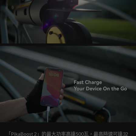
「PikaBoost 2」的最大功率高達​​500瓦，最高時速可達32