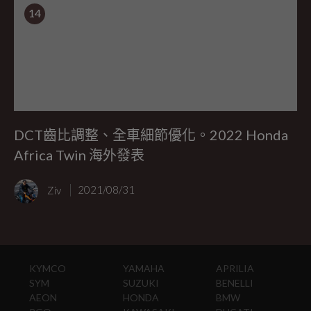
14
DCT齒比調整、全車細節優化。2022 Honda
Africa Twin 海外發表
Ziv
2021/08/31
KYMCO
YAMAHA
APRILIA
SYM
SUZUKI
BENELLI
AEON
HONDA
BMW