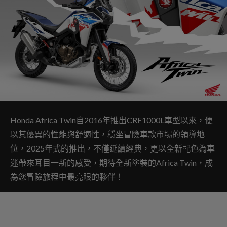
Honda Africa Twin自2016年推出CRF1000L車型以來，便
以其優異的性能與舒適性，穩坐冒險車款市場的領導地
位，2025年式的推出，不僅延續經典，更以全新配色為車
迷帶來耳目一新的感受，期待全新塗裝的Africa Twin，成
為您冒險旅程中最亮眼的夥伴！