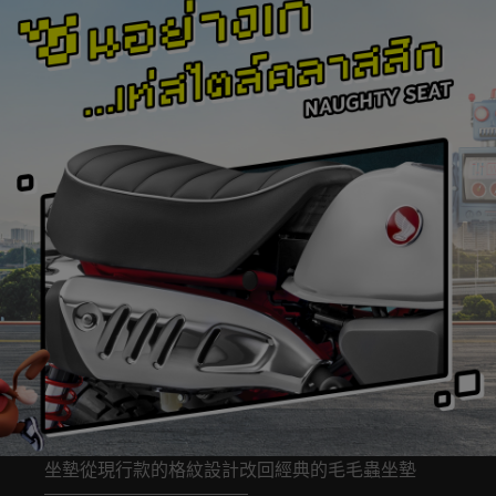
坐墊從現行款的格紋設計改回經典的毛毛蟲坐墊