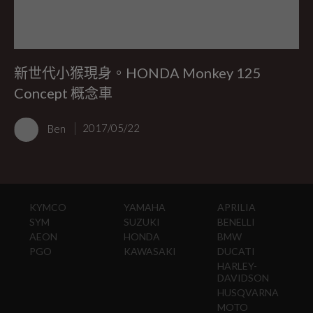
新世代小猴現身。HONDA Monkey 125
Concept 概念車
Ben
2017/05/22
KYMCO
YAMAHA
APRILIA
SYM
SUZUKI
BENELLI
AEON
HONDA
BMW
PGO
KAWASAKI
DUCATI
HARLEY-
DAVIDSON
HUSQVARNA
MOTO