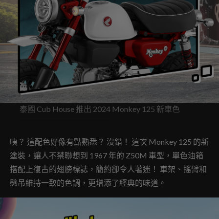
泰國 Cub House 推出 2024 Monkey 125 新車色
咦？ 這配色好像有點熟悉？ 沒錯！ 這次 Monkey 125 的新
塗裝，讓人不禁聯想到 1967 年的 Z50M 車型，單色油箱
搭配上復古的翅膀標誌，簡約卻令人著迷！ 車架、搖臂和
懸吊維持一致的色調，更增添了經典的味道。