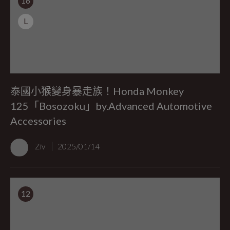
16
L
泰國小猴變身暴走族！Honda Monkey
125「Bosozoku」by.Advanced Automotive
Accessories​
Ziv
2025/01/14
12