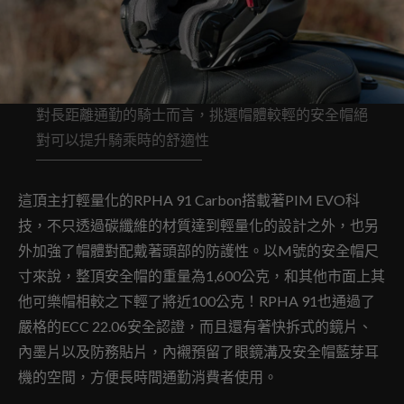
對長距離通勤的騎士而言，挑選帽體較輕的安全帽絕
對可以提升騎乘時的舒適性
這頂主打輕量化的RPHA 91 Carbon搭載著PIM EVO科
技，不只透過碳纖維的材質達到輕量化的設計之外，也另
外加強了帽體對配戴著頭部的防護性。以M號的安全帽尺
寸來說，整頂安全帽的重量為1,600公克，和其他市面上其
他可樂帽相較之下輕了將近100公克！RPHA 91也通過了
嚴格的ECC 22.06安全認證，而且還有著快拆式的鏡片、
內墨片以及防務貼片，內襯預留了眼鏡溝及安全帽藍芽耳
機的空間，方便長時間通勤消費者使用。