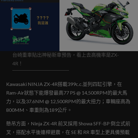
台崎重車貼出神秘新車預告，看上去高機率是ZX-
4R！
Kawasaki NINJA ZX-4R搭載399c.c.並列四缸引擎，在
Ram-Air狀態下能爆發最高77 PS @ 14,500RPM的最大馬
力，以及37.6NM @ 12,500RPM的最大扭力；車輛座高為
800MM、車重則為189公斤。
懸吊方面，Ninja ZX-4R 前叉採用 Showa SFF-BP 倒立式前
叉，搭配水平後連桿避震，在 SE 和 RR 車型上更具備預載