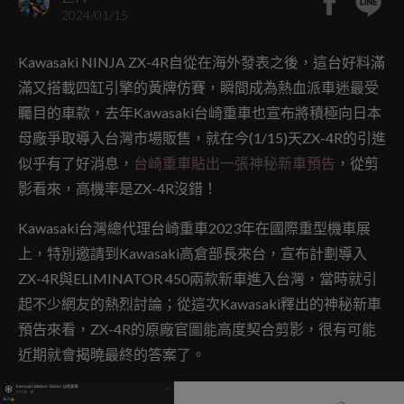
2024/01/15
Kawasaki NINJA ZX-4R自從在海外發表之後，這台好料滿
滿又搭載四缸引擎的黃牌仿賽，瞬間成為熱血派車迷最受
矚目的車款，去年Kawasaki台崎重車也宣布將積極向日本
母廠爭取導入台灣市場販售，就在今(1/15)天ZX-4R的引進
似乎有了好消息，
台崎重車貼出一張神秘新車預告
，從剪
影看來，高機率是ZX-4R沒錯！
Kawasaki台灣總代理台崎重車2023年在國際重型機車展
上，特別邀請到Kawasaki高倉部長來台，宣布計劃導入
ZX-4R與ELIMINATOR 450兩款新車進入台灣，當時就引
起不少網友的熱烈討論；從這次Kawasaki釋出的神秘新車
預告來看，ZX-4R的原廠官圖能高度契合剪影，很有可能
近期就會揭曉最終的答案了。