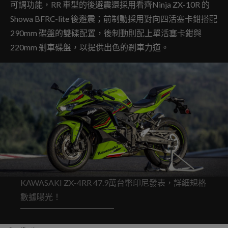
可調功能，RR 車型的後避震還採用看齊Ninja ZX-10R 的
Showa BFRC-lite 後避震；前制動採用對向四活塞卡鉗搭配
290mm 碟盤的雙碟配置，後制動則配上單活塞卡鉗與
220mm 剎車碟盤，以提供出色的剎車力道。
KAWASAKI ZX-4RR 47.9萬台幣印尼發表，詳細規格
數據曝光！