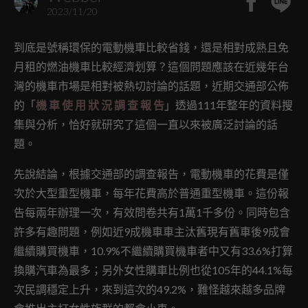
2023/11/20
到底是號稱環保的電動機車比較省錢，還是相對成熟且免
月租的燃油機車比較經濟划算？這個問題應該在近幾年台
灣的機車市場是相對被熱切討論的話題，近期交通部公佈
的「
機 車 使 用 狀 況 調 查 報 告
」透過111年整年的資料搜
集與分析，恰好就研究了這個一直以來被廣泛討論的話
題。
先說結論，根據交通部的調查報告，電動機車的花費是僅
次於大型重型機車，每年花費高於普通重型機車。這份報
告每兩年辦理一次，有效問卷共有1萬1千多份。同時包含
許多有趣問題，例如近9成機車車主汰舊現有舊車後9成會
繼續購買機車，10.9%不繼續購買機車者中又有33.6%打算
換購汽車為最多；另外女性購車比例也從105年的44.1%每
次民調穩定上升，來到這次的49.2%，難怪越來越多品牌