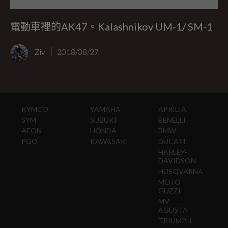
電動車裡的AK47。Kalashnikov UM-1/ SM-1
Ziv
2018/08/27
KYMCO
YAMAHA
APRILIA
SYM
SUZUKI
BENELLI
AEON
HONDA
BMW
PGO
KAWASAKI
DUCATI
HARLEY-
DAVIDSON
HUSQVARNA
MOTO
GUZZI
MV
AGUSTA
TRIUMPH