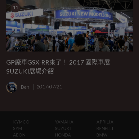
11
GP廠車GSX-RR來了！ 2017 國際車展
SUZUKI展場介紹
Ben
2017/07/21
KYMCO
YAMAHA
APRILIA
SYM
SUZUKI
BENELLI
AEON
HONDA
BMW