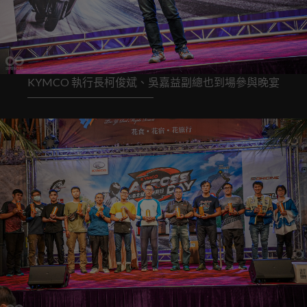
KYMCO 執行長柯俊斌、吳嘉益副總也到場參與晚宴