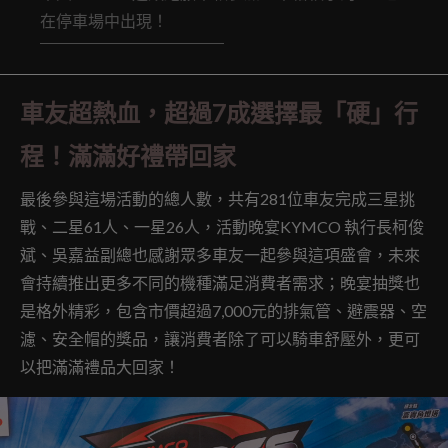
在停車場中出現！
車友超熱血，超過7成選擇最「硬」行
程！滿滿好禮帶回家
最後參與這場活動的總人數，共有281位車友完成三星挑
戰、二星61人、一星26人，活動晚宴KYMCO 執行長柯俊
斌、吳嘉益副總也感謝眾多車友一起參與這項盛會，未來
會持續推出更多不同的機種滿足消費者需求；晚宴抽獎也
是格外精彩，包含市價超過7,000元的排氣管、避震器、空
濾、安全帽的獎品，讓消費者除了可以騎車舒壓外，更可
以把滿滿禮品大回家！