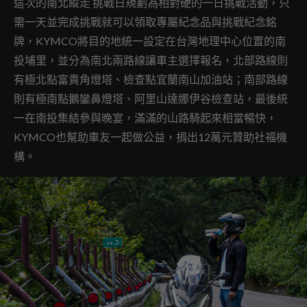
這次的南北縱走 挑戰日規劃為相對硬的一日挑戰活動，只
需一天並完成挑戰就可以領取專屬紀念品與挑戰紀念銘
牌，KYMCO將目的地統一設定在台灣地理中心位置的南
投埔里，並分為南北兩路線讓車主選擇報名，北部路線則
有極北點富貴角燈塔、檢查點宜蘭南山加油站；南部路線
則有極南點鵝鑾鼻燈塔、阿里山達娜伊谷檢查站，最後統
一在南投集結參與晚宴，滿滿的山路騎起來相當暢快，
KYMCO也幫助車友一起做公益，捐出12萬元贊助社福機
構。