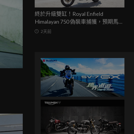
終於升級雙缸！Royal Enfield
Himalayan 750 偽裝車捕獲，預期馬力
突破67匹，最快米蘭車展亮相
2天前
、