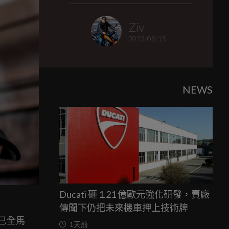
Ziv
2023/08/15
NEWS
Ducati 砸 1.21 億歐元強化研發，賣廠
傳聞下仍把未來機車押上技術牌
都已全馬
1天前