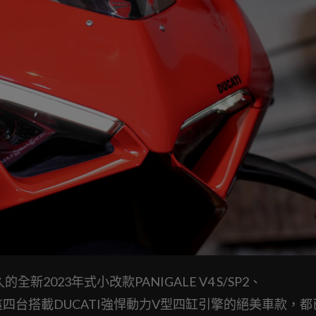
全新2023年式小改款PANIGALE V4 S/SP2、
艦新車，這四台搭載DUCATI強悍動力V型四缸引擎的絕美車款，