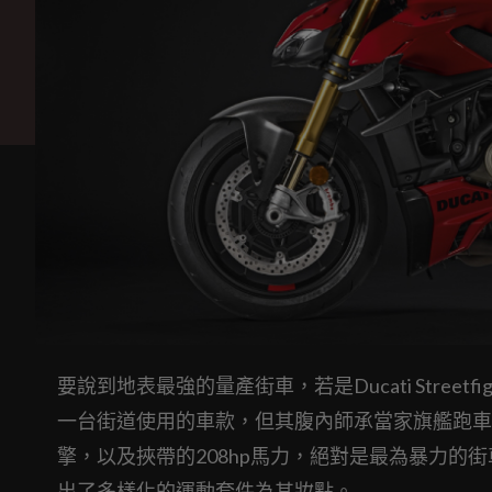
要說到地表最強的量產街車，若是Ducati Stree
一台街道使用的車款，但其腹內師承當家旗艦跑車Panigale V
擎，以及挾帶的208hp馬力，絕對是最為暴力的街車之一，
出了多樣化的運動套件為其妝點。