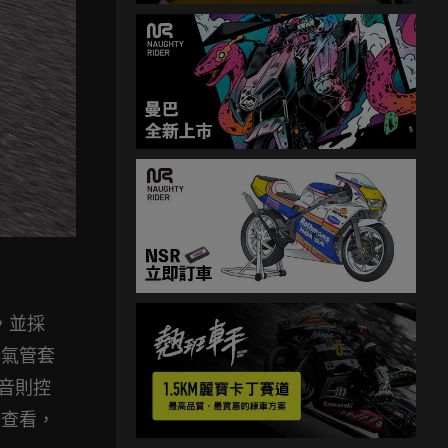
，並採
排氣管套
音則控
上查看，