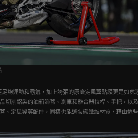
品
V4的外型就已經足夠運動和霸氣，加上誇張的原廠定風翼點綴更是如
品切削鋁製的油箱飾蓋、剎車和離合器拉桿、手把，以
輪蓋、定風翼等配件，同樣也能選裝碳纖維材質，藉由這