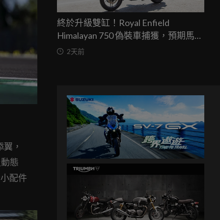
終於升級雙缸！Royal Enfield
Himalayan 750 偽裝車捕獲，預期馬力
突破67匹，最快米蘭車展亮相
2天前
虎添翼，
及動態
些小配件