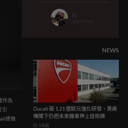
N
2023/07/08
NEWS
，雖作為
Ducati 砸 1.21 億歐元強化研發，賣廠
四缸引
傳聞下仍把未來機車押上技術牌
ti便推
1天前