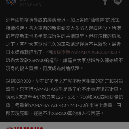
2023/06/05
近年由於疫情導致的經濟衰退，加上各國“油轉電”的政策
持續推進，各大車廠的新車研發大多陷入遲緩階段，所謂
的年度新車也多半變成衍生的共構車型，但在這樣的環境
之下，有些大家期盼已久的車款還是遲遲不見蹤影，最近
日本媒體就挖出了一個
超級冷飯YAMAHA XSR250/300
，
透過大改款XSR900的造型，讓這台大家期盼許久卻始終不
現身的復古黃牌，再度成為討論話題。
說到XSR300，早在好多年之前就不斷有相關的謠言和討論
聲浪，只可惜YAMAHA似乎是鐵了心不出黃牌復古街車，
讓XSR家族至今仍然只有125、155、700和900四種排量選
擇；考量到YAMAHA YZF-R3、MT-03在市場上銷量一直
都表現亮眼，遲遲不出XSR300真的讓人很困惑。