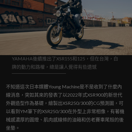
YAMAHA後續推出了XSR155和125，但在台灣，白
牌的動力和路權，總是讓人覺得有些遺憾
不知道這次日本媒體Young Machine是不是收到了什麼內
線消息，突如其來的發表了以2022年式XSR900的新世代
外觀造型作為基礎，繪製出XSR250/300的CG預測圖，可
以看到YM筆下的XSR250/300在外型上非常相像，有著機
械感濃厚的圓燈、肌肉感線條的油箱和仿老賽車尾殼的後
坐墊。