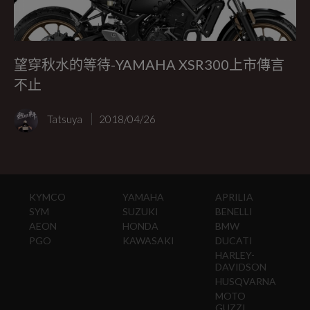
望穿秋水的等待-YAMAHA XSR300上市傳言
不止
Tatsuya
2018/04/26
KYMCO
YAMAHA
APRILIA
SYM
SUZUKI
BENELLI
AEON
HONDA
BMW
PGO
KAWASAKI
DUCATI
HARLEY-
DAVIDSON
HUSQVARNA
MOTO
GUZZI