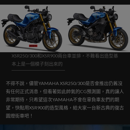
XSR250/300和XSR900兩台車並排，不難看出造型基
本上是一個模子刻出來的
不得不說，儘管YAMAHA XSR250/300是否會推出仍舊沒
有任何正式消息，但看著如此帥氣的CG預測圖，真的讓人
非常期待，只希望這次YAMAHA不會在辜負車友們的期
望，快點用XSR900的造型風格，給大家一台新古典的復古
圓燈街車吧！