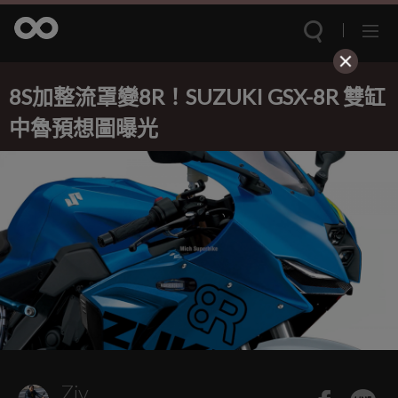
8S加整流罩變8R！SUZUKI GSX-8R 雙缸
中魯預想圖曝光
Ziv