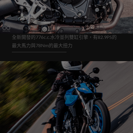
全新開發的776c.c.水冷並列雙缸引擎，有82.9PS的
最大馬力與78Nm的最大扭力