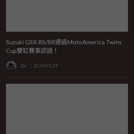
Suzuki GSX-8S/8R通過MotoAmerica Twins
Cup雙缸賽事認證！
Ziv
2024/01/29