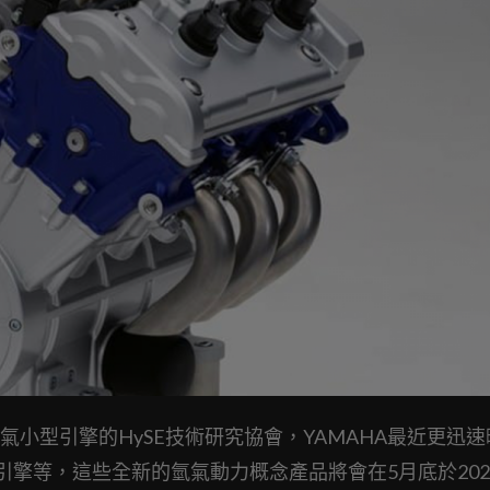
小型引擎的HySE技術研究協會，YAMAHA最近更迅速
E氫燃料引擎等，這些全新的氫氣動力概念產品將會在5月底於20