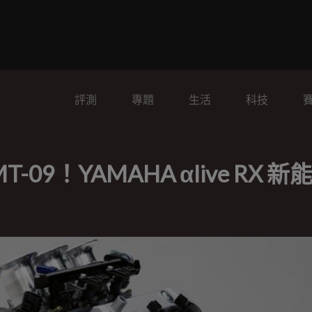
評測
專題
生活
科技
9！YAMAHA αlive RX 新