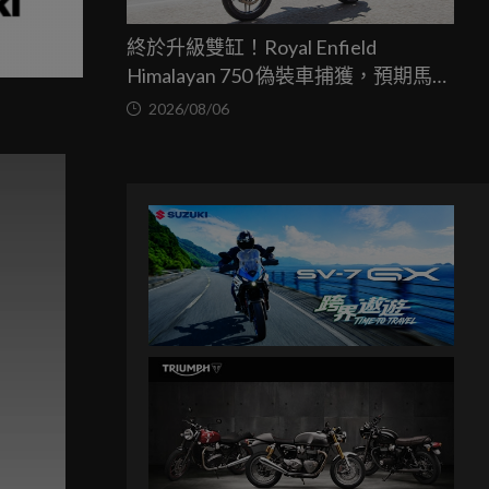
終於升級雙缸！Royal Enfield
Himalayan 750 偽裝車捕獲，預期馬力
突破67匹，最快米蘭車展亮相
2026/08/06