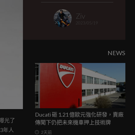
Ziv
2023/05/19
NEWS
Ducati 砸 1.21 億歐元強化研發，賣廠
曝光了
傳聞下仍把未來機車押上技術牌
23年人
2天前