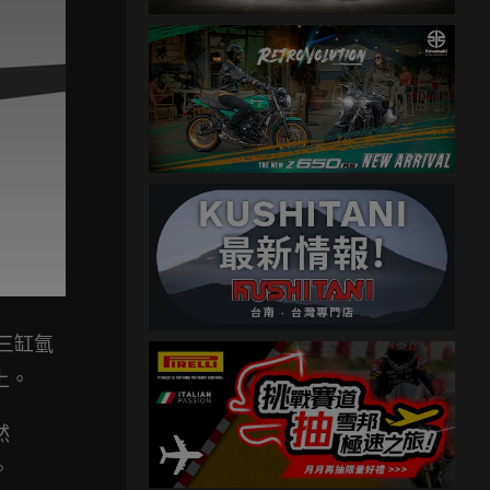
顆三缸氫
上。
然
。