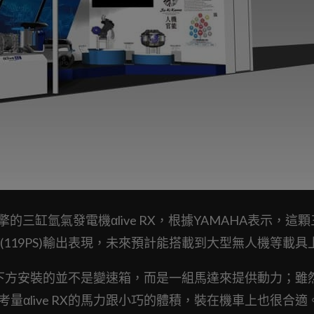
的三缸氫氣發電機αlive RX，根據YAMAHA表示，這
8kW(119PS)輸出表現，未來預計能搭載到大型無人機等載具
在氣缸下方安裝的並不是變速箱，而是一組馬達來提供動力；雖
，但考量αlive RX的馬力跟小巧的體積，裝在機車上也很合適