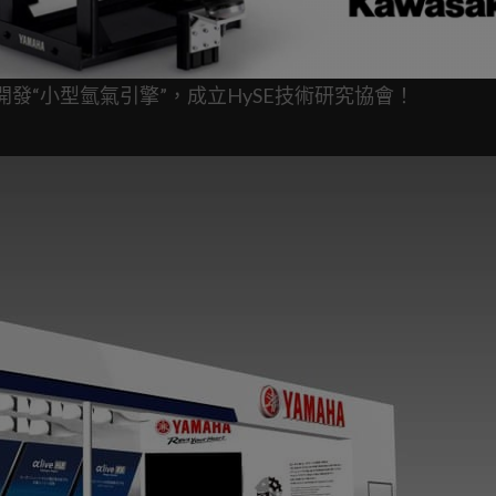
A合作開發“小型氫氣引擎”，成立HySE技術研究協會！