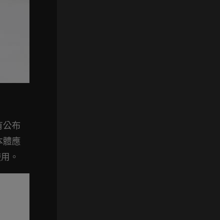
有公布
本體應
使用。