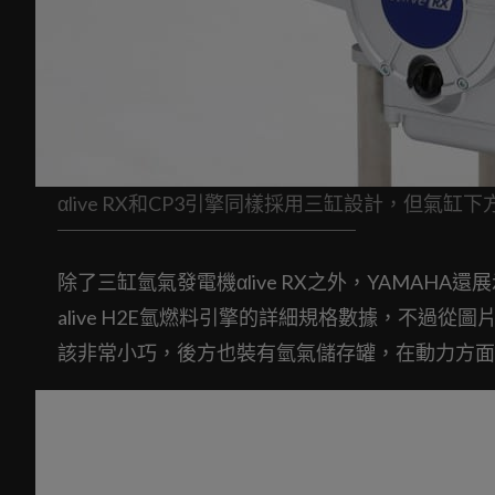
αlive RX和CP3引擎同樣採用三缸設計，但
除了三缸氫氣發電機αlive RX之外，YAMAHA還
alive H2E氫燃料引擎的詳細規格數據，不過從圖
該非常小巧，後方也裝有氫氣儲存罐，在動力方面