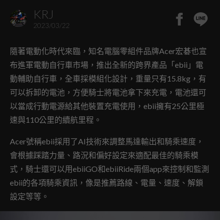
KRJ
2023/03/22
隨著電動化時代來臨，知名電腦零組件品牌Acer宏碁也宣
布進軍電動自行車市場，推出全新的跨界產品「ebii」電
動輔助自行車，全車採
模組化設計，重量只有15.8kg，有
可以拆卸的電池，方便騎士將電池拿下來充電，電池還可
以當成行動電源給其他裝置充電使用，ebii擁有25公里極
速與110公里的續航里程。
Acer號稱ebii採用了AI技術來調整馬達輸出和騎乘速度，
會根據踩踏力量、路況和偏好設定來適配最佳的騎乘模
式，騎士還可以用ebiiGO和ebiiRide兩個app來控制和監測
ebii的各項騎乘資訊，像是推薦路線、電量、速度、解鎖
設定等等。