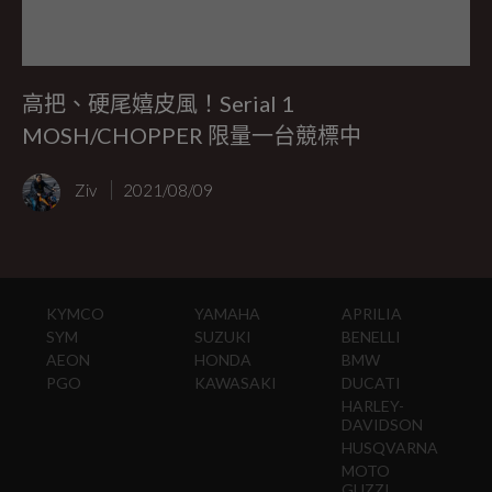
高把、硬尾嬉皮風！Serial 1
MOSH/CHOPPER 限量一台競標中
Ziv
2021/08/09
KYMCO
YAMAHA
APRILIA
SYM
SUZUKI
BENELLI
AEON
HONDA
BMW
PGO
KAWASAKI
DUCATI
HARLEY-
DAVIDSON
HUSQVARNA
MOTO
GUZZI