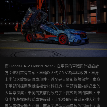
而 Honda CR-V Hybrid Racer，在車輛的車體與外觀設計
方面也相當有看頭，車輛以 6 代 CR-V 為基礎改裝，車身
上半部大致保留原車部件、甚至是天窗都依然保留，車身
下半部則採用碳纖維複合材料打造，車頭有著向前凸出的
大型導流翼，車側的雙前門改成了上掀式蝴蝶門開啟，車
身中後段採開放式車殼設計，上掀後即可看到其強大的中
置油電混合動力心臟，而為了提供車輛足夠的下壓力，車