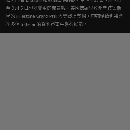
至 3 月 5 日印地賽車的開幕戰，美國佛羅里達州聖彼德斯
堡的 Firestone Grand Prix 大獎賽上亮相，車輛後續也將會
在多個 Indycar 的系列賽事中進行展示。