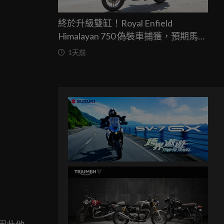
終於升級雙缸！Royal Enfield
Himalayan 750 偽裝車捕獲，預期馬力
突破67匹，最快米蘭車展亮相
1天前