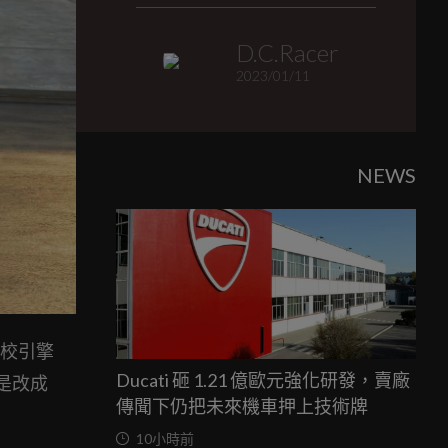
D.C.Racer
2023/01/11
NEWS
調校引擎
Ducati 砸 1.21 億歐元強化研發，賣廠
硬是改成
傳聞下仍把未來機車押上技術牌
10小時前