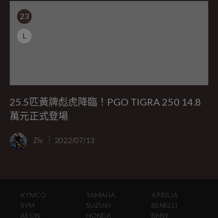
23
L
25.5匹黃牌彪虎降臨！PGO TIGRA 250 14.8
萬元正式登場
Ziv
2022/07/13
KYMCO
YAMAHA
APRILIA
SYM
SUZUKI
BENELLI
AEON
HONDA
BMW