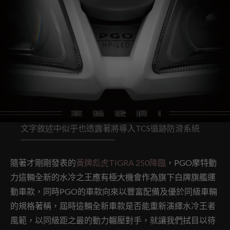
文字敘述中似乎也透露著將導入TCS循跡防滑系統
隨著才剛剛發表的
黃牌彪虎TIGRA 250降臨
，PGO摩特動
力這輛全新的水冷之王應有極大機會作為旗下白牌旗艦運
動車款，同時PGO的車款向來以豐富配備及優於同級車輛
的規格著稱，屆時這輛全新車款是否能重新演繹水冷王者
風範，以同級距之最的動力輾壓對手，就讓我們拭目以待