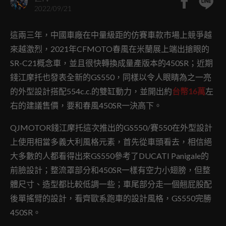
2022/09/21
這兩三年，中國車廠在中量級距的仿賽車款市場上競爭越
來越激烈，2021年CFMOTO春風在米蘭展上端出搶眼的
SR-C21概念車，並且很快轉換成量產版本的450SR；近期
錢江摩托也發表全新的GS550，同樣以令人眼睛為之一亮
的外型設計搭配554c.c.的雙缸動力，並開出約
台幣16萬
左
右的建議售價，要和春風450SR一決高下。
QJMOTOR錢江摩托這次推出的GS550/賽550在外型設計
上使用相當多義大利風格元素，首先從車頭看去，相信絕
大多數的人都看得出來GS550參考了DUCATI Panigale的
前臉設計；整流罩部分和450SR一樣有空力小翅膀，但整
體尺寸、造型都比較低調一些；車尾部分走一個翹屁股配
後單搖臂的設計，看齊歐系跑車的設計風格，GS550完勝
450SR。