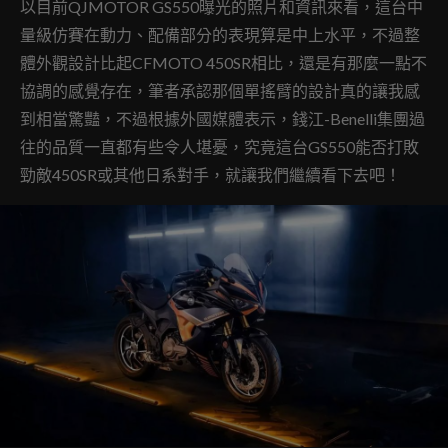
以目前QJMOTOR GS550曝光的照片和資訊來看，這台中
量級仿賽在動力、配備部分的表現算是中上水平，不過整
體外觀設計比起CFMOTO 450SR相比，還是有那麼一點不
協調的感覺存在，筆者承認那個單搖臂的設計真的讓我感
到相當驚豔，不過根據外國媒體表示，錢江-Benelli集團過
往的品質一直都有些令人堪憂，究竟這台GS550能否打敗
勁敵450SR或其他日系對手，就讓我們繼續看下去吧！