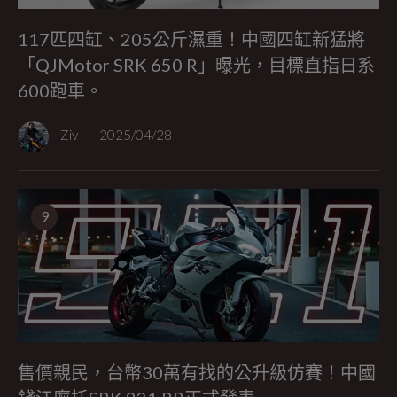
117匹四缸、205公斤濕重！中國四缸新猛將
「QJMotor SRK 650 R」曝光，目標直指日系
600跑車。
Ziv
2025/04/28
9
售價親民，台幣30萬有找的公升級仿賽！中國