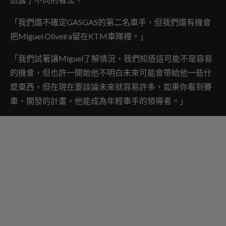
「我們還不確定GASGAS的第二名車手，但我們還有機會
把Miguel Oliveira留在KTM車隊裡。」
「我們試著讓Miguel了解情況，我們知道這可能不是容易
的機會，但也許一開始他不明白未來可能會帶給他一些什
麼東西，但在現在要談論未來就容易許多，如果你看到賽
車、開發的計畫，他能成為年輕車手的領導者。」