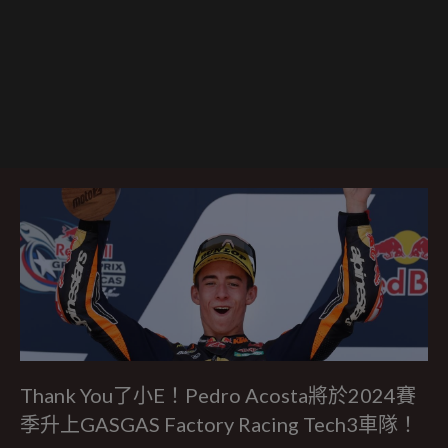
Thank You了小E！Pedro Acosta將於2024賽
季升上GASGAS Factory Racing Tech3車隊！