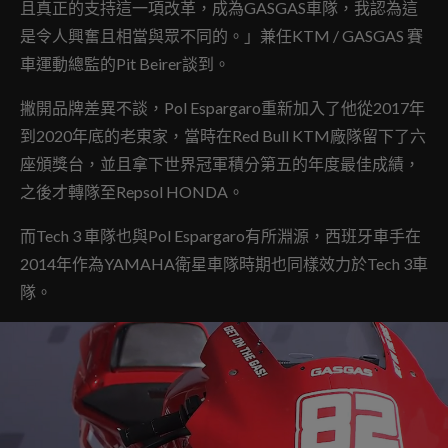
且真正的支持這一項改革，成為GASGAS車隊，我認為這
是令人興奮且相當與眾不同的。」兼任KTM / GASGAS 賽
車運動總監的Pit Beirer談到。
撇開品牌差異不談，Pol Espargaro重新加入了他從2017年
到2020年底的老東家，當時在Red Bull KTM廠隊留下了六
座頒獎台，並且拿下世界冠軍積分第五的年度最佳成績，
之後才轉隊至Repsol HONDA。
而Tech 3 車隊也與Pol Espargaro有所淵源，西班牙車手在
2014年作為YAMAHA衛星車隊時期也同樣效力於Tech 3車
隊。