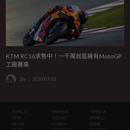
KTM RC16求售中！一千萬就能擁有MotoGP
工廠賽車
Ziv
2020/07/31
KYMCO
YAMAHA
APRILIA
SYM
SUZUKI
BENELLI
AEON
HONDA
BMW
PGO
KAWASAKI
DUCATI