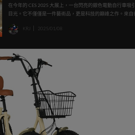
Titanium Zero售價150萬台幣C
在今年的 CES 2025 大展上，一台閃亮的銀色電動自行車吸
目光。它不僅僅是一件藝術品，更是科技的巔峰之作。來自
2025登場
牌 Urtopia 的鈦零號（Titanium Zero），搭載了號稱全球
KRJ
2025/01/08
輕、扭力密度最高的電動馬達，重新定義了電動自行車的可