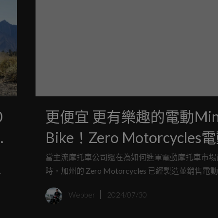
0
更便宜 更有樂趣的電動Min
3
Bike！Zero Motorcycle
車專利曝光
當主流摩托車公司還在為如何進軍電動摩托車市場
計
時，加州的 Zero Motorcycles 已經製造並銷售
第
近 15 年了。Zero 已經在電動兩輪車領域樹立了
Webber
2024/07/30
電
些車型可與中量級摩托車媲美。現在，公司似乎將
向一款低成本的城市機車，來挑戰在全世界都相當