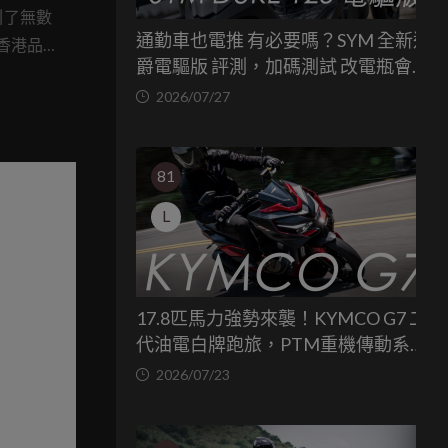
ES
引了無數
通勤車也電推 有必要嗎？SYM 全新迪
香港品
爵電驅版 評測，加碼測試 改電瓶會更
最小、最
省油嗎？
2026/07/27
能性。
81
L
17.8匹馬力強勢來襲！KYMCO G7 二
代油電白牌跑旅，PTM重機傳動系統
與8公斤減重的操控饗宴
2026/07/23