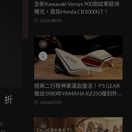
全新Kawasaki Versys 900測試車歐洲
曝光，直指Honda CB1000GT！
2026/08/05
18
L
經典二行程神車滿血復活！Y'S GEAR
推出1980年YAMAHA RZ250復刻外裝
動」折
套件
2026/07/31
的
16