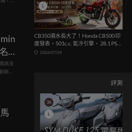
後車廂，而
L
CB350澆水長大了！Honda CB500 印
min
度發表，501c.c. 氣冷引擎、 28.1 PS，
報名
能重現當年14.8萬之亂？
2026/07/24
一起
的風氣全
以創新科
戰自我
評測
的舞
是於4小
36
星宇航
你馬
來更豐富的
L