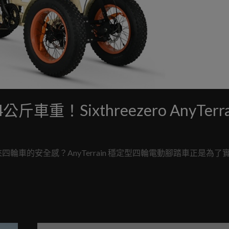
重！Sixthreezero AnyTerra
車的安全感？AnyTerrain 穩定型四輪電動腳踏車正是為了