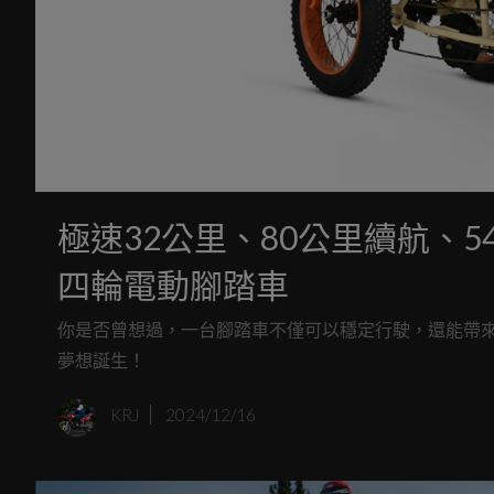
極速32公里、80公里續航、54公斤車
四輪電動腳踏車
你是否曾想過，一台腳踏車不僅可以穩定行駛，還能帶來四輪
夢想誕生！
KRJ
2024/12/16