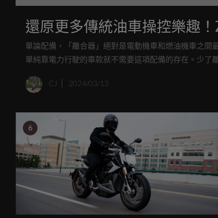
還原更多傳統油車操控樂趣！Z
單論配備，「離合器」絕對是電動機車和燃油機車之間
單純靠電力行駛的車款就不需要這項配備的存在。少了
者購入電動機車的意願。不過有趣的是，最近Zero申
CJ
2024/03/13
6