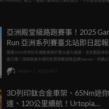
+2 Smart Mobility」概念，強調汽車與自行車的整合，不只是放進
亞洲殿堂級路跑賽事！2025 Gar
Run 亞洲系列賽臺北站即日起
全民瘋跑旅 跑遍全亞洲不是夢 
隨著2025世界壯年運動會將於雙北盛大展開，全民動起來
面引爆！深耕跑者市場的智慧穿戴領導品牌Garmin，持續
From Zero to Hero跑出傳奇
技引領跑步科學，打造最完整的跑步生態系統，成為跑者挑
Webber
2025/04/21
的強力後盾。年度賽事Garmin Run更是與用戶共同實現自我
台，2024年臺北站賽事參賽率突破9成，21K半馬組報名更
時內秒殺額滿。2025年第四屆Garmin Run強勢登場，攜手
3D列印鈦合金車架、65Nm迷
空、aminoVITAL®、SHOKZ等重量級合作夥伴為跑者帶
賽事與跑旅體驗，一起From Zero to Hero跑出傳奇！
達、120公里續航！Urtopia