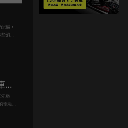
鍵配備，
這些消費
車上！
托車，
年推
車先驅
新的電動