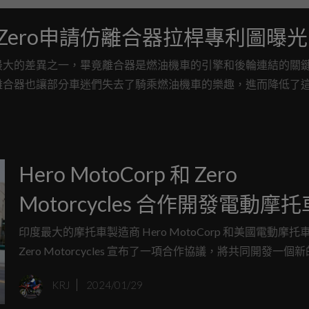
ero申請仿離合器拉桿專利圖曝光
最大的差異之一，畢竟離合器是燃油機車的引擎和後輪連結的關
離合器也讓部分車迷們失去了騎乘燃油機車的樂趣，進而降低了
請了一項電動機車的「仿離合器」專利，想將這項樂趣帶到電動機
Hero MotoCorp 和 Zero
Motorcycles 合作開發電動摩
預計帶來四款車型，最快2025
印度最大的摩托車製造商 Hero MotoCorp 和美國電動摩托
Zero Motorcycles 宣布了一項合作協議，將共同開發一個
出！
摩托車平台，預計將在未來幾年推出四款不同的車型。
KRJ
2024/01/29