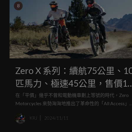
8
Zero X 系列：續航75公里、1
匹馬力、極速45公里，售價1
萬台幣的平價電動機車新選
在「平價」幾乎不曾和電動機車劃上等號的時代，Zero
Motorcycles 來勢洶洶地推出了革命性的「All Access」
擇！
畫，為騎士們帶來六款價格不到美金一萬的電動機車。
KRJ
2024/11/11
一波亮相的兩款新車，預計將成為美國市場上最便宜的
動機車之一，這也是 Zero 與中國知名機車品牌