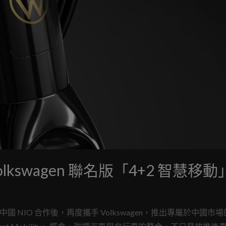
8：Volkswagen 聯名版「4+2 智慧移
繼與中國 NIO 合作後，再度攜手 Volkswagen，推出專屬於中國市場