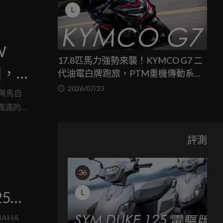
L
W
17.8匹馬力強勢來襲！KYMCO G7 二
固，8
代油電白牌跑旅，PTM重機傳動系統
與8公斤減重的操控饗宴
2026/07/23
台灣馬自
滿滿的
主送上
評測
36
L
50
AHA