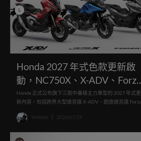
L
Honda 2027 年式色款更新啟
動，NC750X、X-ADV、Forz
750 率先登場
Honda 正式公布旗下三款中量級主力車型的 2027 年式更
新內容，包括跨界大型速克達 X-ADV、跑旅速克達 Forz
750，以及強調日常實用性的 NC750X。這次更新重點
Webber
2026/07/29
全新車色與材質應用，動力、底盤與主要產品定位則維
不變。