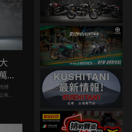
！大
9 萬元
間有
肉搏
公佈了
改款可不僅
、動力
」級別