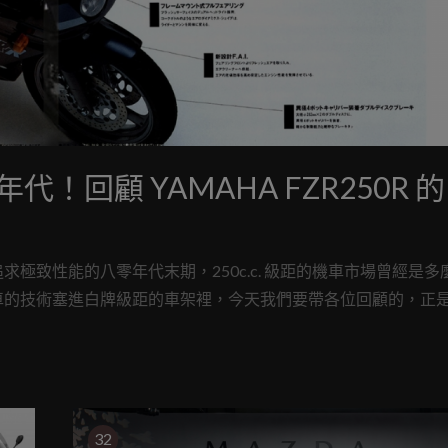
回顧 YAMAHA FZR250R 的
極致性能的八零年代末期，250c.c. 級距的機車市場曾經是多
車的技術塞進白牌級距的車架裡，今天我們要帶各位回顧的，正
筆：FZR250R；這款車不僅繼承了廠車直系的鋁合金 Deltabox 
滿的最終兵器。
32