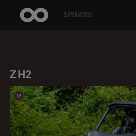
Z H2
16