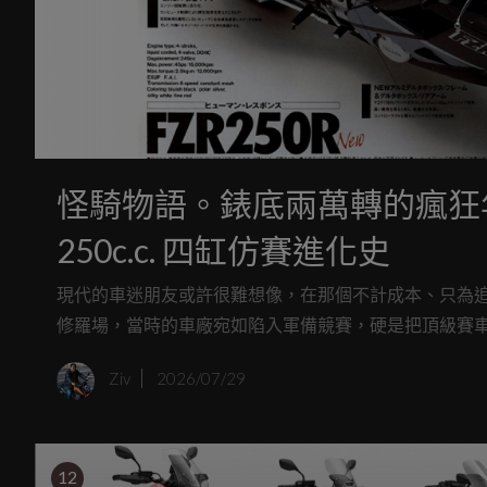
怪騎物語。錶底兩萬轉的瘋狂年代！
250c.c. 四缸仿賽進化史
現代的車迷朋友或許很難想像，在那個不計成本、只為追求
修羅場，當時的車廠宛如陷入軍備競賽，硬是把頂級賽
YAMAHA 在 250c.c. 四缸仿賽歷史上留下濃墨重彩的一
Ziv
2026/07/29
配備了著名的 EXUP 排氣系統，可以說是將操駕樂趣點
12