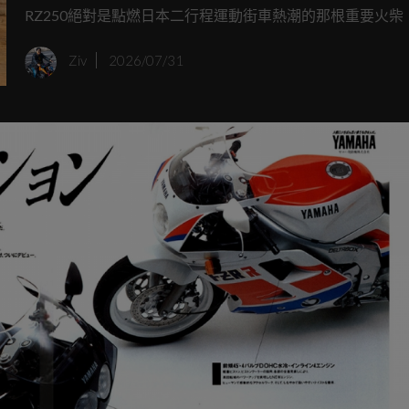
RZ250絕對是點燃日本二行程運動街車熱潮的那根重要火柴
四十多年，當年的神車如今大多面臨零件斷料的窘境，不過
Ziv
2026/07/31
心，專屬YAMAHA的改裝升級品牌Y'S GEAR聽到了老車主
聲，正式宣佈讓1980年式RZ250的原廠外觀套件於令和時
醒。