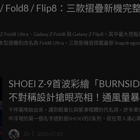
ltra / Fold8 / Flip8：三款摺疊新機
d8 Ultra、Galaxy Z Fold8 與 Galaxy Z Flip8。其中最大
名為 Fold8 Ultra。三款新機皆搭載最新 Snapdragon 8 
SHOEI Z-9首波彩繪「BURNSI
不對稱設計搶眼亮相！通風量暴
1.9倍、售價85,800日圓預計10
千呼萬喚始出來，講到輕量化與緊湊帽體的代名詞，許多車
中浮現的第一個名字絕對是SHOEI的Z系列，就在眾人滿心
賣
2026年9月即將登場的全新世代Z-9素色款之際，SHOEI官
Ziv
2026/07/23
打算給各位的荷包喘息的空間，火速宣告了Z-9的首發彩繪