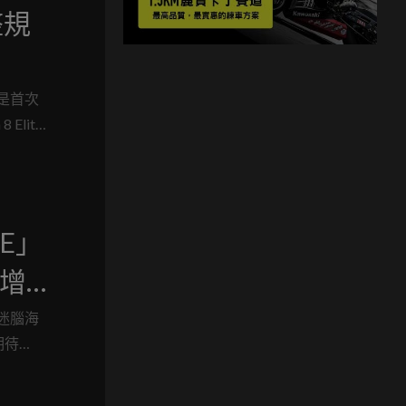
完整規
亮點是首次
Elite
DE」
增
月開
迷腦海
期待
方完全沒
型號