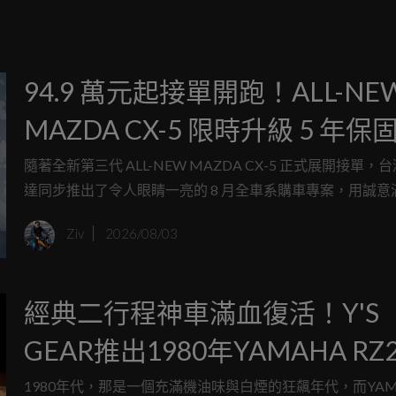
94.9 萬元起接單開跑！ALL-NE
MAZDA CX-5 限時升級 5 年保
月全車系專屬購車方案登場。
隨著全新第三代 ALL-NEW MAZDA CX-5 正式展開接單，
達同步推出了令人眼睛一亮的 8 月全車系購車專案，用誠意
延長保固與財務方案，為偏好純粹駕馭體驗與日式工藝的車
Ziv
2026/08/03
一份開學季前的大禮。
經典二行程神車滿血復活！Y'S
GEAR推出1980年YAMAHA RZ2
復刻外裝套件
1980年代，那是一個充滿機油味與白煙的狂飆年代，而YAM