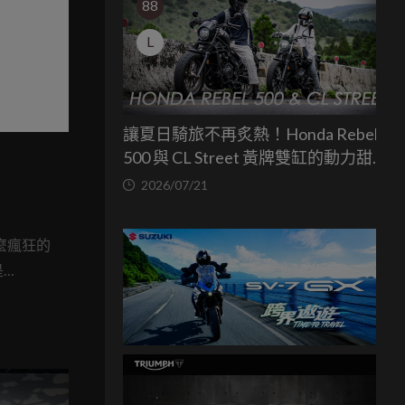
88
L
讓夏日騎旅不再炙熱！Honda Rebel
500 與 CL Street 黃牌雙缸的動力甜蜜
點
2026/07/21
麼瘋狂的
是
車架，更