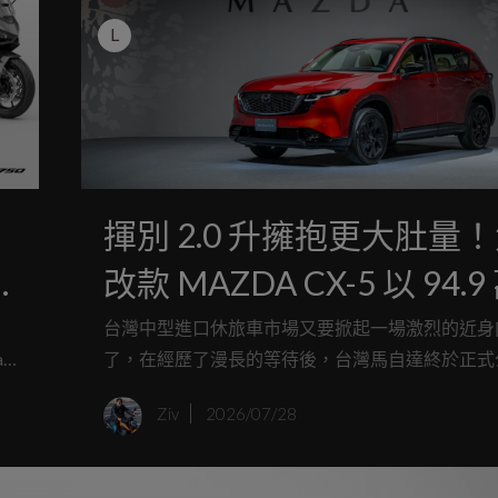
L
揮別 2.0 升擁抱更大肚量
a
改款 MAZDA CX-5 以 94.
起震撼上市，軸距加長空
台灣中型進口休旅車市場又要掀起一場激烈的近身
a
了，在經歷了漫長的等待後，台灣馬自達終於正式
感升級
放在
全新第三代 MAZDA CX-5 的預售資訊。這次大
Ziv
2026/07/28
持
僅是換了套新衣服那麼簡單，從骨子裡的底盤軸距
單元，到車室內的科技配備，都進行了堪稱「換血
的全面進化。