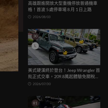
高雄跟進開放大型重機停放普通機車
格！首波 5 處停車場 8 月 1 日上路
2026/08/03
30
L
美式硬漢終於登台！Jeep Wrangler 首
批正式交車，209.8萬起體驗免關稅越
力
野魅力
2026/07/30
81