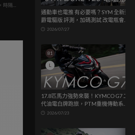
，時隔
通勤車也電推 有必要嗎？SYM 全新迪
別擔
爵電驅版 評測，加碼測試 改電瓶會更
們的心
省油嗎？
2026/07/27
代重新甦
81
L
17.8匹馬力強勢來襲！KYMCO G7 二
代油電白牌跑旅，PTM重機傳動系統
與8公斤減重的操控饗宴
2026/07/23