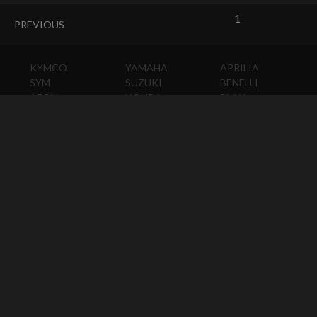
1
PREVIOUS
KYMCO
YAMAHA
APRILIA
SYM
SUZUKI
BENELLI
AEON
HONDA
BMW
PGO
KAWASAKI
DUCATI
HARLEY-
DAVIDSON
HUSQVARNA
MOTO
GUZZI
MV
AGUSTA
TRIUMPH
KTM
VESPA
ABOUT