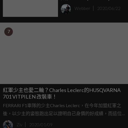
& Svartpilen 701海外降價
Webber
2020/06/22
7
紅軍少主也愛二輪？Charles Leclerc的HUSQVARNA
701 VITPILEN 改裝車！
FERRARI F1車隊的少主Charles Leclerc，在今年加盟紅軍之
後，以少主的姿態跑出足以證明自己身價的好成績，而這位
來自摩納哥的22歲年輕車手，和不少前輩一樣除了在四輪上
Ziv
2020/01/09