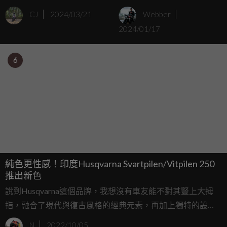
BMW R 1300 GS改裝套件
匹！Husqvarna Vitpilen
CJ
2024/03/21
Webber
「R 1301」
和 Svartpilen 401 雙車大
2024/01/17
改款
6
純色更性感！印度Husqvarna Svartpilen/Vitpilen 250
推出新色
說到Husqvarna這個品牌，我想沒有車友能不對其豎上大拇
指，融合了現代與復古風格的經典元素，再加上獨特的設
計，說是藝術品一點也不會過分；其中又屬
N
2022/10/05