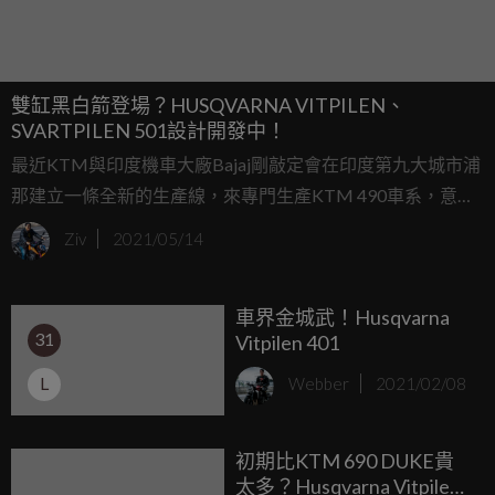
雙缸黑白箭登場？HUSQVARNA VITPILEN、
SVARTPILEN 501設計開發中！
最近KTM與印度機車大廠Bajaj剛敲定會在印度第九大城市浦
那建立一條全新的生產線，來專門生產KTM 490車系，意味
著490車系最快可能在2021年底現身、2022年正式發表上
Ziv
2021/05/14
市；與此同時，身為KTM集團一員的HUSQVARNA也傳出正
在著手開發VITPILEN、SVARTPILEN 501的共構車款。
車界金城武！Husqvarna
31
Vitpilen 401
L
Webber
2021/02/08
初期比KTM 690 DUKE貴
太多？Husqvarna Vitpilen