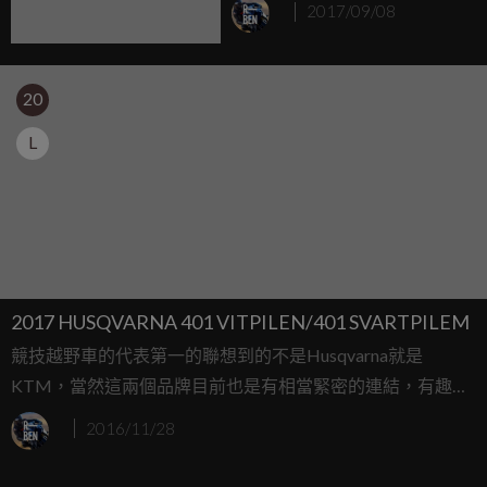
2017/09/08
20
L
2017 HUSQVARNA 401 VITPILEN/401 SVARTPILEM
競技越野車的代表第一的聯想到的不是Husqvarna就是
KTM，當然這兩個品牌目前也是有相當緊密的連結，有趣的
是今年米蘭車展，KTM致力於原有車型發展新式樣，而
2016/11/28
Husqvarna竟意外推出一款全新的401車系，還一口氣推出兩
種車款，積極切入個性與休閒玩家的廣大市場。