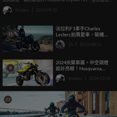
Bad Winners 工作室打造的「Apex 2.0」，全車碳纖維化、輕
Webber
2025/09/10
到僅 130 公斤級，最近在拍賣平台上以 17,000 歐元（約新台
幣 61 萬元） 易主。
法拉利F1車手Charles
15
Leclerc拍賣愛車，碳纖版
Husqvarna Vitpilen 701起
Ziv
2025/08/11
標價超甜！
2024米蘭車展。中空頭燈
8
設計亮眼！Husqvarna
Vitpilen 801 米蘭亮相
Webber
2024/11/06
23