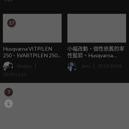
有著優異天賦之外，對於二輪摩托車更是有著天生的熱情與
獨到的眼光，近日來自法國的Bad Winner改裝工作室，就在
網路上曝光了一台由Charles Leclerc訂製的HUSQVARNA 701
17
VITPILEN改裝車。
Husqvarna VITPILEN
小幅改動，個性依舊的率
250、SVARTPILEN 250
性藍箭。Husqvarna
印度發表，依舊帥氣
Vitpilen 701 AERO
Webber
Jerry
2019/10/08
2019/12/11
7
L