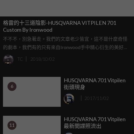
格雷的十三道陰影-HUSQVARNA VITPILEN 701
Custom By Ironwood
不不不，別急著走。我們的文章老少皆宜，這不是什麼奇怪
的劇本，我們有的只有來自Ironwood手中精心衍生的美好，
正能量永遠不嫌多，我們始終相信再冷門的車款，都可能被
TC
2018/10/02
職人給改頭換面。看看這台HUSQVARNA VITPILEN，低調
的灰卻映照出各種角度，關於細數VITPILEN接近 Prototype
HUSQVARNA 701 Vitpilen
的美。
6
街頭現身
2017/11/02
HUSQVARNA 701 Vitpilen
11
最新間諜照流出