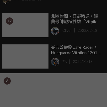
Svartpilen/Vitpilen系列最甚，Neo Sports Cafe的時尚風格，
具備了新世代的時尚外觀和圓形的頭燈設計，搭配高質感的
北歐極簡、狂野叛逆，瑞
車殼設計，形成Husqvarna獨有的特殊品味；好看的設計當然
17
典最帥輕檔雙雄「Vitpilen /
也不能缺乏顏色的襯托，正因如此，Husqvarna 近期便為
Svartpilen 401」 2022年式
Svartpilen/Vitpilen 250系列，推出更具質感的全新配色。
Oliver
2022/02/18
新色發表
暴力公爵變Cafe Racer。
Husqvarna Vitpilen 1301 間
諜照曝光！
Ziv
2022/01/13
6