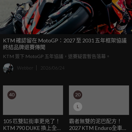
KTM 確認留在 MotoGP：2027 至 2031 五年框架協議
終結品牌退賽傳聞
KTM 簽下 MotoGP 五年協議，退賽疑雲暫告落幕。
Webber
2026/06/24
40
20
L
105 匹雙缸街車更兇了！
霸者無雙的泥巴配方！
KTM 790 DUKE 換上全新
2027 KTM Enduro全車系