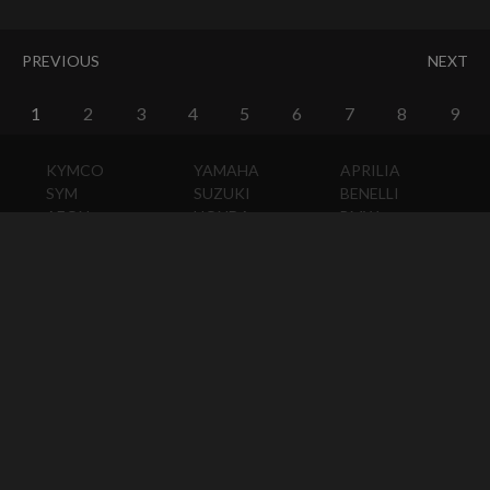
PREVIOUS
NEXT
1
2
3
4
5
6
7
8
9
KYMCO
YAMAHA
APRILIA
SYM
SUZUKI
BENELLI
AEON
HONDA
BMW
PGO
KAWASAKI
DUCATI
HARLEY-
DAVIDSON
HUSQVARNA
MOTO
GUZZI
MV
AGUSTA
TRIUMPH
KTM
VESPA