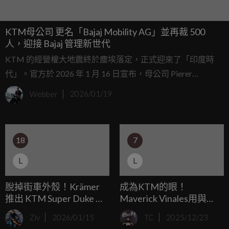
KTM母公司 更名「Bajaj Mobility AG」並再裁 500
人，迎接 Bajaj 管理新世代
KTM 的經營權大地震終於塵埃落定，正式迎來了「印度時
代」。官方於 2026 年 1 月 16 日宣布，母公司 Pierer
Mobility AG 正式更名為 Bajaj Mobility AG，並將啟動新一波
Webber
2026/01/19
裁員計畫，預計削減 500 個職位。
18
7
L
L
脫掉街車外殼！Krämer
成為KTM的眼！
推出 KTM Super Duke 專
Maverick Vinales用與
屬賽道套件，街頭惡魔直
Pedro Acosta完全不同的
Ziv
2026/01/15
TC
2025/12/23
上頂級仿賽
騎車方式帶來新視野！