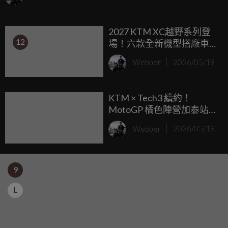
2027 KTM XC越野系列登
12
場！六款全新機型搭廠車
賽道塗裝直接殺出
Webber
2026/05/19
KTM × Tech3 續約！
MotoGP 橘色陣營加泰站宣
告工廠全支援，Honda 傳
Webber
2026/05/18
言就此終結
9
L