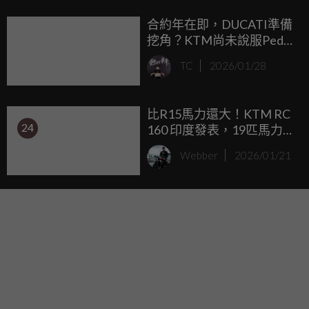
合約年在即，DUCATI準備
挖角？KTM尚未說服Pedro
Acosta續留：我們做的還
TC
2026/01/28
不夠... ...
比R15馬力還大！KTM RC
24
160 印度發表，19匹馬力、
台幣 7 萬有找
Webber
2026/01/21