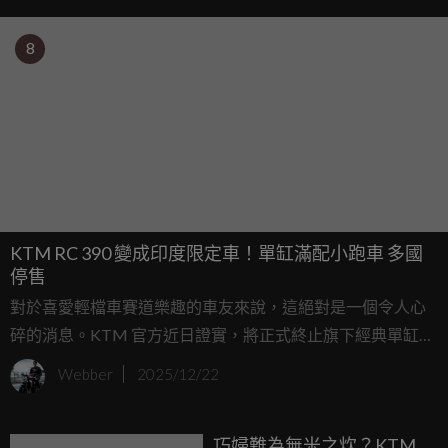
8
KTM RC 390 變成印度限定車！單缸滿配小跑車 多國
停售
對於喜愛輕檔車賽道樂趣的車友來說，這絕對是一個令人心
碎的消息。KTM 官方近日證實，將正式終止旗下經典單缸跑
車 RC 390 的全球銷售業務，結束這台「奧地利小鋼炮」長達
Webber
2025/12/22
十年的輝煌歷史。
巧婦難為無米之炊？KTM