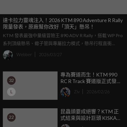
達卡拉力靈魂注入！2026 KTM 890 Adventure R Rally
限量發表，原廠幫你改好「頂天」懸吊！
KTM 發表最強中量級冒險王 890 ADV R Rally，搭載 WP Pro
系列頂級懸吊、蠍子管與專屬拉力模式，懸吊行程直衝
270mm，將達卡賽車的硬核規格直接搬進展示間。
Webber
2026/03/27
專為賽道而生！KTM 990
32
RC R Track 賽道版正式發
表：135匹馬力、輕量化設
L
Ziv
2026/02/26
定直攻頂點
昆蟲頭要成絕響？KTM 正
22
式結束與設計巨頭 KISKA
的數十年合作關係