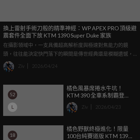
換上雷射手術刀般的精準神經：WP APEX PRO 頂級避
震套件全面下放 KTM 1390 Super Duke 家族
在攝影領域中，一支具備超高解析度與極速對焦能力的鏡
頭，往往能決定快門落下的瞬間是傳世經典還是模糊遺憾，
就像 Sony G Master 系列之於專業攝影師的意義，懸吊系統則
Ziv
2026/04/24
是高性能機車的靈魂神經，如果說 KTM 1390 Super Duke 那
具巨大的 V 型雙缸引擎是這頭野獸強悍的心臟，那麼懸吊系
橘色風暴席捲水牛坑！
統就是決定這股蠻力如何轉化為抓地力的關鍵翻譯官。
52
KTM 390 全車系制霸登
場，ADVENTURE R 與
L
Ziv
2026/04/23
SMC R 雙雄領航試駕
橘色野獸終極進化！限量
18
100台純賽道版 KTM 1390