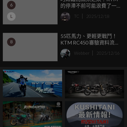
6
的停滯不前可能浪費了一
位天賦車手的真正實力... ...
L
TC
2025/12/18
55匹馬力、更輕更戰鬥！
8
KTM RC450 審驗資料流
出，但台灣恐因「產地」
Webber
2025/12/16
無緣引進？