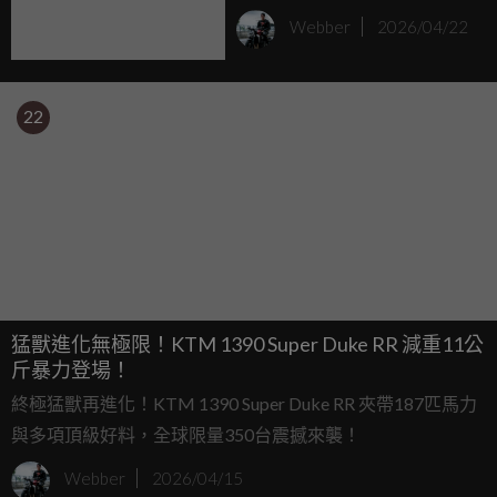
Super Duke RR Track 霸氣
Webber
2026/04/22
登場，近200匹馬力挑戰極
限！
22
猛獸進化無極限！KTM 1390 Super Duke RR 減重11公
斤暴力登場！
終極猛獸再進化！KTM 1390 Super Duke RR 夾帶187匹馬力
與多項頂級好料，全球限量350台震撼來襲！
Webber
2026/04/15