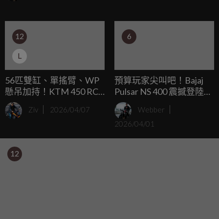
12
6
L
56匹雙缸、單搖臂、WP
預算玩家尖叫吧！Bajaj
懸吊加持！KTM 450 RC
Pulsar NS 400 震撼登陸西
中國率先發表
班牙：馬力比 KTM 125
Ziv
2026/04/07
Webber
大、價格卻更殺！
2026/04/01
12