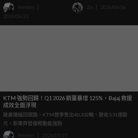
家族臉孔、減重2公斤
剽悍登場，7款二/四行程
Webber
Ziv
2026/06/16
越野悍將海外發表
2026/06/23
KTM 強勢回歸！Q1 2026 銷量暴增 125%，Bajaj 救援
成效全面浮現
破產邊緣回頭路，KTM首季售出40,332輛、營收3.31億歐
元，新車齊發復甦動能強勁
Webber
2026/05/21