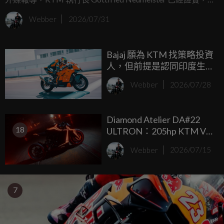
牌在 MotoGP 賽場上累積的豐富經驗，將會繼續下放到合法
Webber
2026/07/31
上路的市售跑車上，而且接下來還有兩款中低排氣量的新車
準備問世。
Bajaj 願為 KTM 找策略投資
人，但前提是認同印度生
產布局
Webber
2026/07/28
Diamond Atelier DA#22
18
ULTRON：205hp KTM V2
與發光塗裝打造科幻
Webber
2026/07/15
Hyperbike
7