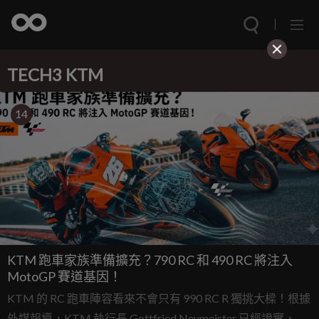
TECH3 KTM
14
KTM 跑車家族準備擴充？790 RC 和 490 RC 將注入
MotoGP 賽道基因！
KTM 的 RC 跑車陣容看來不會只有 990 RC R 獨挑大樑！根據
外媒報導，KTM 執行長 Gottfried Neumeister 已經證實，品