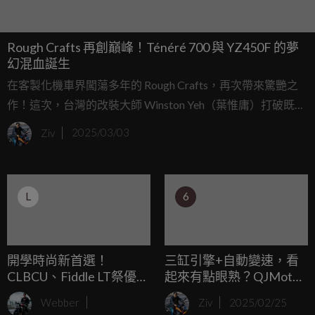
Rough Crafts 再創巔峰！Ténéré 700 與 YZ450F 的夢
幻混血誕生
在客製化機車界闖蕩多年的 Rough Crafts，再次帶來驚艷之
作！這次，台灣的改裝大師 Winston Yeh（葉惟庸）打破既有
框架，打造了一台融合 Yamaha Ténéré 700 與 YZ450F 精華的
Ziv
2025/03/03
夢幻級 ADV Tracker。這輛機車不僅擁有 Rough Crafts 經典
的「Guerrilla Style」軍事風格，更結合極致性能與美學，成
為城市穿梭與泥地競速的雙棲戰將！
L
6
開學時尚新首選！
三缸引擎+自動變速，看
CLBCU、Fiddle LT祭優惠
起來有點眼熟？QJMotor
獎學金加碼7000元，再享
700cc 三缸引擎專利文件
Webber
Ziv
2025/02/25
分期0利率
曝光！