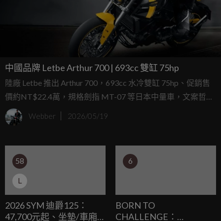
中國品牌 Letbe Arthur 700 | 693cc 雙缸 75hp
陸廠 Letbe 推出 Arthur 700，693cc 水冷雙缸 75hp、促銷售
價約NT$22.4萬，規格劍指 MT-07 等日本中量車，文案哲學
感爆棚但售價真的香。
Webber
2026/05/19
58
6
L
2026 SYM 迪爵125：
BORN TO
47,700元起、坐墊/車廂
CHALLENGE：