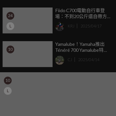
用過的新科技。
Fiido C700電動自行車登
24
場：不到20公斤還自帶方
向燈，城市通勤超有型！
L
KRJ
2025/04/17
Yamalube！Yamaha推出
10
Ténéré 700 Yamalube特仕
車型，全球限量1台
CJ
2025/04/14
10
L