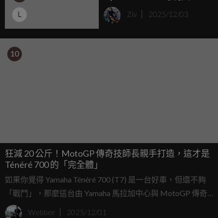
出，擺脫本田臉、改走義
L
Ziv
2025/12/03
式戰鬥風
10
狂減 20 公斤！MotoGP 傳奇技師長親手打造，這才是
Ténéré 700 的「完全體」
如果你覺得 Yamaha Ténéré 700 (T7) 是一台好車，但還不夠
「戰鬥」，那麼這台由 Yamaha 馬拉加中心與 MotoGP 傳奇
技師長 Ramón Forcada 聯手打造的 「PURA 01」，絕對會讓
Webber
2025/12/01