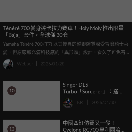
Ténéré 700 變身達卡拉力賽車！Holy Moly 推出限量
「Baja」套件，全球僅 30 套
Yamaha Ténéré 700 (T7) 以其優異的越野體質深受冒險騎士喜
愛，但原廠那充滿科技感的「異形頭」設計，看久了難免有
些審美疲勞。如果你也嚮往 80、90 年代達卡拉力賽車那種粗
Webber
2026/01/28
獷復古的風格，來自葡萄牙里斯本的改裝工作室 Holy Moly
聽到了你的心聲。繼去年推出大受好評的改裝套件後，2026
Singer DLS
年初他們再次出招，帶來了全新的 「Baja Fairing Kit」，要
10
Turbo「Sorcerer」：搭載
讓你的 T7 帥度直接破表。
3.8L 雙渦輪水平對臥六
KRJ
2026/01/30
缸、 700匹馬力，限量 99
輛，售價突破百萬美元！
中國四缸仿賽又一發！
12
Cyclone RC700 專利圖流