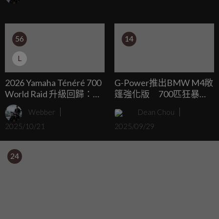
你大開眼界。
56
14
L
2026 Yamaha Ténéré 700
G-Power推出BMW M4敞
World Raid 升級回歸：
篷強化版 700匹狂暴火
YCC-T＋6 軸 IMU、23L
力挑戰超跑
Webber
Dean Chou
雙油箱續航 500 公里
2025/10/21
2025/09/29
24