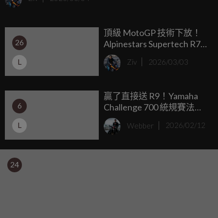
下，T7 的「極簡」也常被戲稱為「科技沙漠」；好在
Yamaha 終於聽到了全球車友的呼喚，正式推出了 2026 年式
頂級 MotoGP 技術下放！
Ténéré 700 World Raid，這不僅是針對長途拉力需求的終極
26
Alpinestars Supertech R7
版，更是補完所有遺憾的「完全體」版本。
全能賽道帽正式現身：不
L
Ziv
2026/03/03
到 700 美金的「小 R10」來
了？
贏了直接送 R9！Yamaha
6
Challenge 700 統規賽法國
登場，R7 才是練車神車？
L
Webber
2026/02/12
24