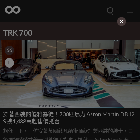
TRK 700
66
L
穿著西裝的優雅暴徒！700匹馬力 Aston Martin DB12
S 挾1,488萬起售價抵台
想像一下，一位穿著英國薩凡納街頂級訂製西裝的紳士，口
袋裡卻悄悄揣著一副黃銅手指虎，這就是 Aston Martin 全新