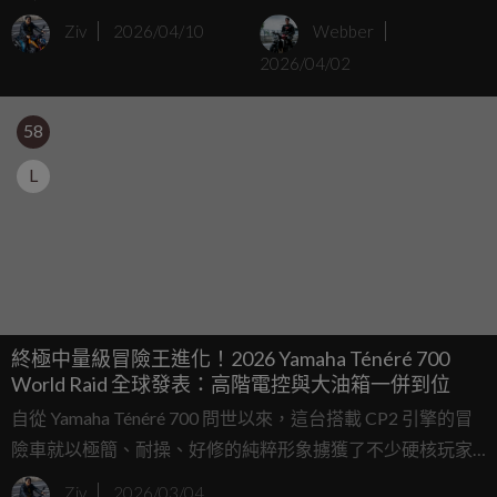
加大、減重油耗更好！
2026「XSR 700」新色登
Ziv
2026/04/10
Webber
場
2026/04/02
58
L
終極中量級冒險王進化！2026 Yamaha Ténéré 700
World Raid 全球發表：高階電控與大油箱一併到位
自從 Yamaha Ténéré 700 問世以來，這台搭載 CP2 引擎的冒
險車就以極簡、耐操、好修的純粹形象擄獲了不少硬核玩家
的心，然而，在眾多競爭對手紛紛補齊電子輔助配備的當
Ziv
2026/03/04