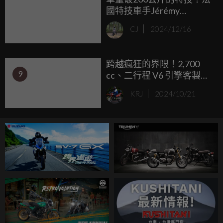
國特技車手Jérémy
Rouanet騎乘Yamaha
CJ
2024/12/16
Ténéré 700完成首次後空
翻紀錄
跨越瘋狂的界限！2,700
9
cc、二行程 V6 引擎客製版
Hayabusa 正在成形
KRJ
2024/10/21