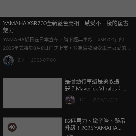
YAMAHA XSR700全新藍色亮相！感受不一樣的復古
魅力
YAMAHA近日在日本宣布，旗下經典車款「XSR700」的
2025年式將於8月8日正式上市，並為這款深受車迷喜愛的車
型帶來了全新的顏色選擇。這次的更新不僅限於顏色，還首
Ziv
2025/07/08
次推出了「深紫藍金屬C」，這款靈感來自YAMAHA賽車車
隊的藍色，為這款復古風格的車型注入了更多現代感與運動
是衝動行事還是勇敢追
魅力。除了這個引人注目的藍色外，XSR700還將提供經典的
夢？Maverick VInales：當
「激進白」顏色選擇，延續其時尚而不失優雅的外觀。
年離開YAMAHA，我放棄
TC
2025/07/03
了1700萬歐元... ...
82匹馬力、蠍子管、懸吊
40
升級！2025 YAMAHA
Ténéré 700 GYTR 三階段