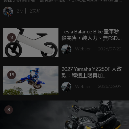
DB12 S 給人的第一印象，承襲了 DB 車系一貫的優雅從容，
Ziv
2天前
這輛被原廠譽為「Super Tourer」顛峰之作的全新旗艦，在注
入「S」的高性能血液後，不只是一位稱職的長途旅行伴侶，
Tesla Balance Bike 童車秒
更是一頭隨時準備在柏油路上撕裂空氣的猛獸。
8
殺完售，純人力、無FSD自
動駕駛，定價約台幣7000
Webber
2026/07/22
元
2027 Yamaha YZ250F 大改
19
款：轉速上限再加
700rpm，Monster Energy
Webber
2026/06/09
特仕同步登場
8