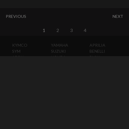
PREVIOUS
NEXT
1
2
3
4
KYMCO
YAMAHA
APRILIA
SYM
SUZUKI
BENELLI
AEON
HONDA
BMW
PGO
KAWASAKI
DUCATI
HARLEY-
DAVIDSON
HUSQVARNA
MOTO
GUZZI
MV
AGUSTA
TRIUMPH
KTM
VESPA