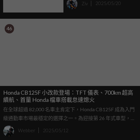
Ziv
2025/05/20
改裝套件海外發售
46
Honda CB125F 小改款登場：TFT 儀表、700km 超高
續航、首量 Honda 檔車搭載怠速熄火
在全球超過 82,000 名車主肯定下，Honda CB125F 成為入門
級通勤車市場最穩定的選擇之一。為迎接第 26 年式車型，
Honda 這次替 CB125F 帶來一系列「大車感」升級，不只更
Webber
2025/05/12
時尚、更省油，甚至還首度導入 Honda 在手排機車上從未使