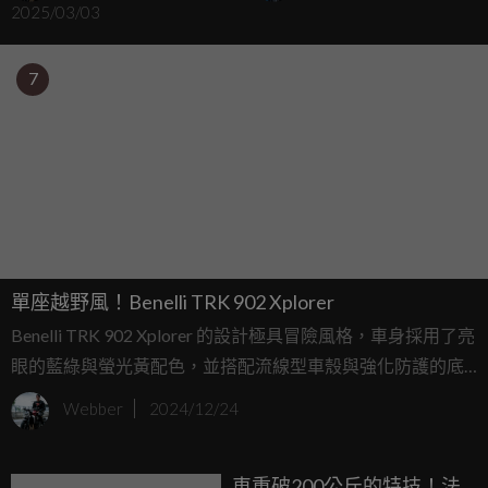
2025/03/03
7
單座越野風！Benelli TRK 902 Xplorer
Benelli TRK 902 Xplorer 的設計極具冒險風格，車身採用了亮
眼的藍綠與螢光黃配色，並搭配流線型車殼與強化防護的底
部護板，突顯其越野性能。此外，其單座椅設計在原型車中
Webber
2024/12/24
取消了後座，進一步彰顯其專注於單人騎乘的冒險定位。
車重破200公斤的特技！法