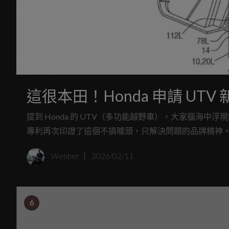
這很本田！Honda 申請 U
提到 Honda 的 UTV（多功能越野車），大家腦海中
專利再次印證了這個不搞噱頭，只解決問題的品牌精神
Webber
2026/02/11
6