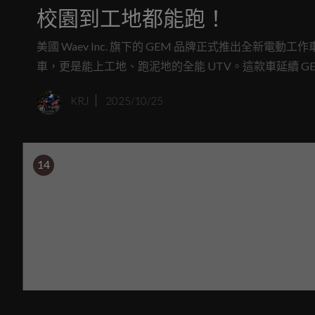
校園到工地都能跑！
美國 Waev Inc. 旗下的 GEM 品牌正式推出全新電動
車，更是能上工地、跑泥地的全能 UTV。這款車延續 G
為市面上少見的「合法又能爬坡」的電動工作車。
KRJ
2025/10/25
14