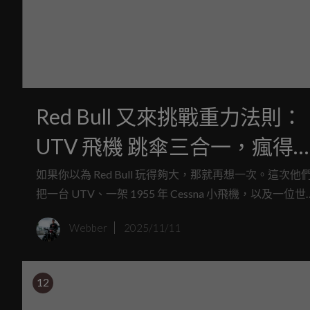
Red Bull 又來挑戰重力法則：
UTV 飛機 跳傘三合一，瘋得
所當然
如果你以為 Red Bull 玩得夠大，那就再想一次。這次他
把一台 UTV、一架 1955 年 Cessna 小飛機，以及一位世
級跳傘員組合在一起，打造出一場沒有任何實際意義、
Webber
2025/11/11
爽度爆表的特技。
12