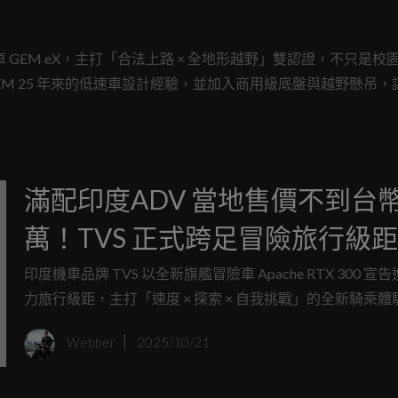
工作車 GEM eX，主打「合法上路 × 全地形越野」雙認證，不只是校
EM 25 年來的低速車設計經驗，並加入商用級底盤與越野懸吊，
滿配印度ADV 當地售價不到台幣 
萬！TVS 正式跨足冒險旅行級
Apache RTX 300 超高CP值 挑
印度機車品牌 TVS 以全新旗艦冒險車 Apache RTX 300 宣
力旅行級距，主打「速度 × 探索 × 自我挑戰」的全新騎乘體
量級探險市場
是品牌首次採用 Next-Gen RT-XD4 平台 打造的新世代動
Webber
2025/10/21
目前 BMW G310 平台），象徵 TVS 邁向全球高階車款市
里程碑。