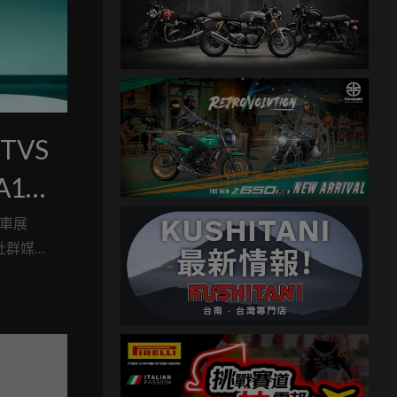
TVS
A1
蘭車展
社群媒體
市場的決