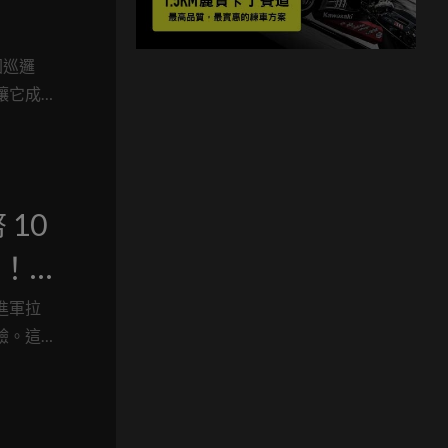
園巡邏
讓它成
10
距！
戰中
告進軍拉
驗。這
力系統（非
場的重要