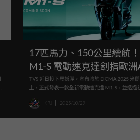
17匹馬力、150公里續航！
理
M1-S 電動速克達劍指歐洲
市場
們
TVS 近日投下震撼彈，宣布將於 EICMA 2025 米
界
上，正式發表一款全新電動速克達 M1-S，並透過
但
的 「Ciao, Europe!」 宣言，明確揭示其進軍歐洲
KRJ
2025/10/29
心。