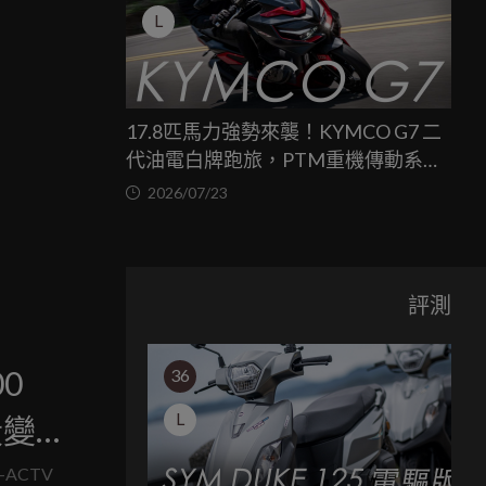
L
17.8匹馬力強勢來襲！KYMCO G7 二
代油電白牌跑旅，PTM重機傳動系統
與8公斤減重的操控饗宴
2026/07/23
評測
00
36
L
段變
E-ACTV