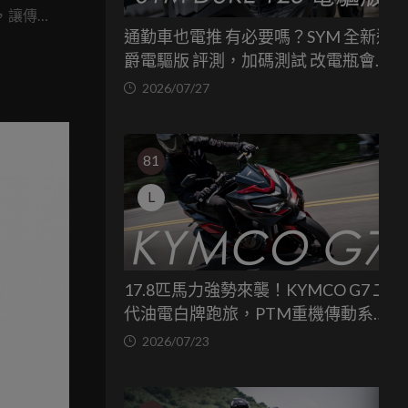
統，讓傳
通勤車也電推 有必要嗎？SYM 全新迪
能持續調
爵電驅版 評測，加碼測試 改電瓶會更
。
省油嗎？
2026/07/27
81
L
17.8匹馬力強勢來襲！KYMCO G7 二
代油電白牌跑旅，PTM重機傳動系統
與8公斤減重的操控饗宴
2026/07/23