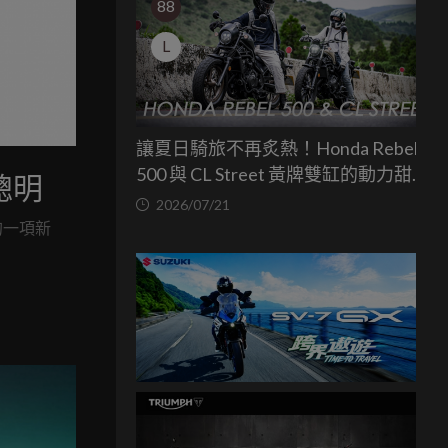
88
L
讓夏日騎旅不再炙熱！Honda Rebel
500 與 CL Street 黃牌雙缸的動力甜蜜
聰明
點
2026/07/21
的一項新