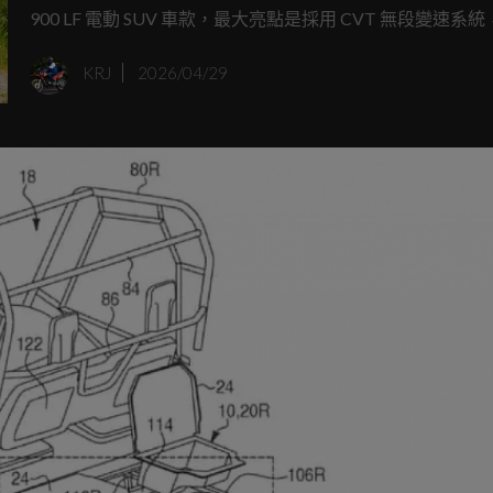
900 LF 電動 SUV 車款，最大亮點是採用 CVT 無段變速系
統「檔位」完全消失。這套系統由 Owuru 馬達直接整合，
KRJ
2026/04/29
整齒比，騎乘過程不會有任何換檔中斷，騎感更接近摩托車