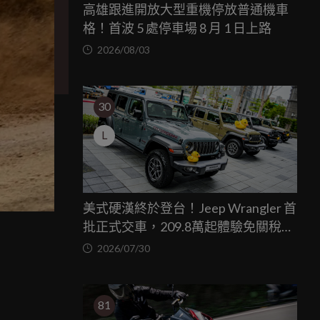
高雄跟進開放大型重機停放普通機車
格！首波 5 處停車場 8 月 1 日上路
2026/08/03
30
L
美式硬漢終於登台！Jeep Wrangler 首
批正式交車，209.8萬起體驗免關稅越
力
野魅力
2026/07/30
81