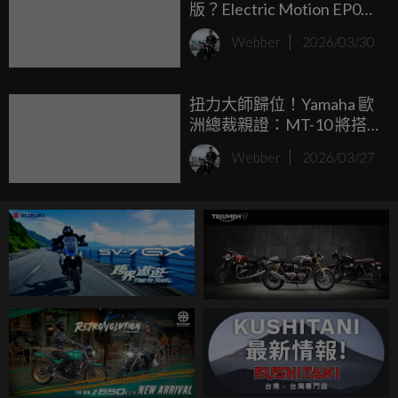
版？Electric Motion EP01
電能林道概念車現身
Webber
2026/03/30
扭力大師歸位！Yamaha 歐
洲總裁親證：MT-10 將搭
載 Euro5+ 規格強勢回歸
Webber
2026/03/27