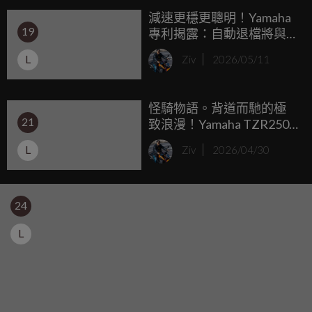
減速更穩更聰明！Yamaha
二輪速克達世界中同樣存在，而這一次，點燃騎士心中那股
19
專利揭露：自動退檔將與
渴望的，是長年統治台灣本土賽事的代名詞。
ACC 主動車距巡航深度結
L
Ziv
2026/05/11
合
怪騎物語。背道而馳的極
21
致浪漫！Yamaha TZR250
(3MA) 後方排氣：把
L
Ziv
2026/04/30
YZR500 的靈魂反轉過來
24
L