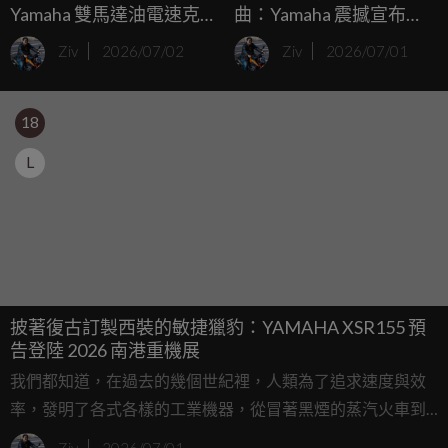
Yamaha 雙馬達油電速克
曲：Yamaha 震撼宣布
達專利曝光，這次終於不
Jorge Martin 與小椋藍加
Ziv
2026/07/02
Ziv
2026/07/01
是狼來了？
盟！
18
L
披著復古訂製西裝的敏捷獵豹：YAMAHA XSR155 預
告登陸 2026 南港重機展
我們都知道，在過去的幾個世紀裡，人類為了追求速度與效
率，發明了各式各樣的工業機器，從冒著黑煙的蒸汽火車到
突破音障的戰鬥機，歷史的巨輪總是無情地向前轉動，往往