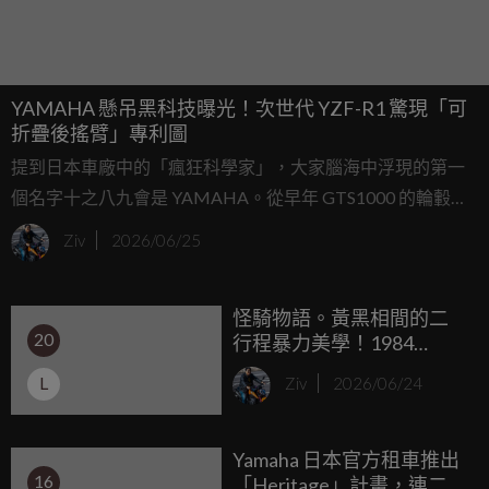
YAMAHA 懸吊黑科技曝光！次世代 YZF-R1 驚現「可
折疊後搖臂」專利圖
提到日本車廠中的「瘋狂科學家」，大家腦海中浮現的第一
個名字十之八九會是 YAMAHA。從早年 GTS1000 的輪轂轉
向系統，到近年 LMW 倒三輪科技的 Niken，這間以樂器起
Ziv
2026/06/25
家、卻總愛在機械結構上「點錯科技樹」的車廠，似乎永遠
不缺顛覆常理的創意。
怪騎物語。黃黑相間的二
20
行程暴力美學！1984
YAMAHA RZ350 Kenny
L
Ziv
2026/06/24
Roberts特仕版
Yamaha 日本官方租車推出
16
「Heritage」計畫，連二行