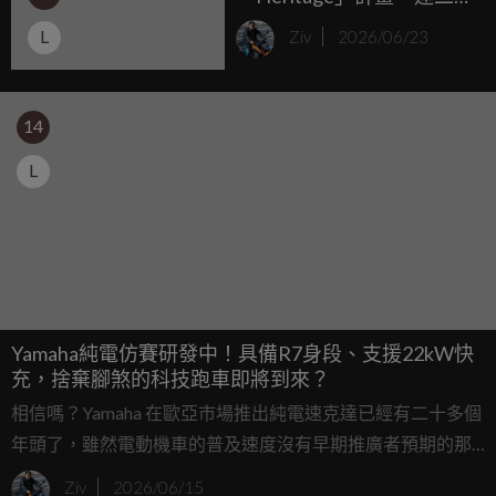
程 R1-Z 都能合法上路！
L
Ziv
2026/06/23
14
L
Yamaha純電仿賽研發中！具備R7身段、支援22kW快
充，捨棄腳煞的科技跑車即將到來？
相信嗎？Yamaha 在歐亞市場推出純電速克達已經有二十多個
年頭了，雖然電動機車的普及速度沒有早期推廣者預期的那
樣「一飛沖天」，但身為傳統機車大廠，點滿科技樹的腳步
Ziv
2026/06/15