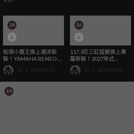
從未停歇；儘管燃油引擎現在依然是銷售榜上的絕對霸主，
但 Yamaha 在幕後從未放棄打造市售純電跑車的野心，繼去年
的東京移動展上亮相了僅限賽道使用的 Proto BEV 概念車
24
26
後，近期一份全新的專利圖再度證實了這輛純電仿賽的市售
化發展。
L
L
街頭小霸王換上潮流新
117.3匹三缸猛獸換上專
裝！YAMAHA RS NEO 全
屬新裝！2027年式
新配色登場，93公斤羽量
Yamaha R9美規限定「消
Ziv
2026/06/12
Ziv
2026/06/11
級車身搭配125cc引擎
光幻影藍/螢光紅」強勢
登場
19