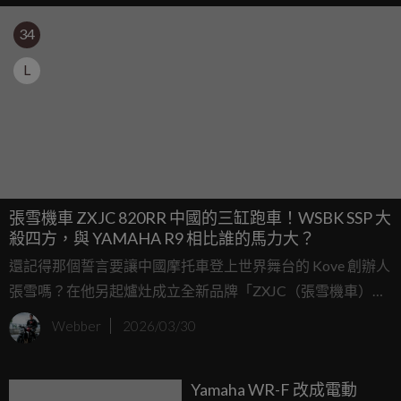
34
L
張雪機車 ZXJC 820RR 中國的三缸跑車！WSBK SSP 大
殺四方，與 YAMAHA R9 相比誰的馬力大？
還記得那個誓言要讓中國摩托車登上世界舞台的 Kove 創辦人
張雪嗎？在他另起爐灶成立全新品牌「ZXJC（張雪機車）」
後，外界都在關注他的下一步。隨著旗下代號《Project
Webber
2026/03/30
299》的主打仿賽車 820RR 的市售版詳細技術參數正式公
開，以及上週末在 WSBK SSP 組別的大殺四方，我們就來看
Yamaha WR-F 改成電動
看這台 820RR 到底有哪些好料，市售版本真的強嗎？