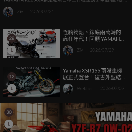
重要火柴，時隔四十多年，當年的神車如今大多面臨零件斷
Ziv
2026/07/31
料的窘境，不過別擔心，專屬YAMAHA的改裝升級品牌Y'S
GEAR聽到了老車主們的心聲，正式宣佈讓1980年式RZ250
怪騎物語。錶底兩萬轉的
的原廠外觀套件於令和時代重新甦醒。
28
瘋狂年代！回顧 YAMAHA
FZR250R 的 250c.c. 四缸仿
L
Ziv
2026/07/29
賽進化史
Yamaha XSR155 南港重機
12
展正式登台！復古外型結
合 VVA 動力，白牌輕檔市
L
Webber
2026/07/09
場再添新選擇
30
L