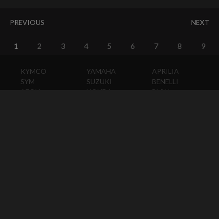
PREVIOUS
NEXT
1
2
3
4
5
6
7
8
9
KYMCO
YAMAHA
APRILIA
SYM
SUZUKI
BENELLI
AEON
HONDA
BMW
PGO
KAWASAKI
DUCATI
HARLEY-
DAVIDSON
HUSQVARNA
MOTO
GUZZI
MV
AGUSTA
TRIUMPH
KTM
VESPA