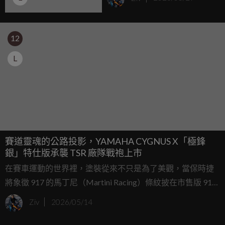
23.8 萬元即刻啟航
12
L
賽道靈魂的公路投影，YAMAHA CYGNUS X「極鋒
銀」特仕版承襲 TSR 廠隊戰袍上市
在賽車運動的世界裡，塗裝從來不只是為了美觀，當保時捷
將象徵 917 的馬丁尼（Martini Racing）條紋披在市售版 911
身上時，那不單是一層烤漆，而是一種將勒芒賽道的血汗與
Ziv
2026/05/14
榮耀，等比例縮放至日常街道的儀式感，這種讓車主在每一
次發動引擎時都能與賽車手產生靈魂共鳴的精神，在台灣的