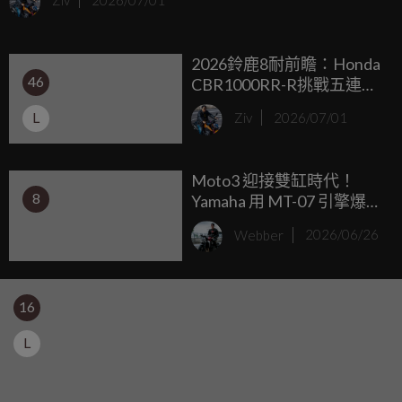
Ziv
2026/07/01
把舊時代的浪漫美學遺落在博物館的玻璃櫃裡。
2026鈴鹿8耐前瞻：Honda
46
CBR1000RR-R挑戰五連
霸，YAMAHA R1迎來老將
L
Ziv
2026/07/01
終局之戰！
Moto3 迎接雙缸時代！
8
Yamaha 用 MT-07 引擎爆改
賽化、打造全新 GP 賽車
Webber
2026/06/26
16
L