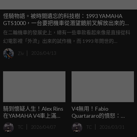
怪騎物語。被時間遺忘的科技樹：1993 YAMAHA
GTS1000，一台要把機車從潛望鏡前叉解放出來的異
類戰艦
在二輪機車的發展史上，總有一些車款看起來像是直接從科
幻電影裡「外流」出來的試作機，而 1993 年問世的
YAMAHA GTS1000 絕對是其中的佼佼者，當年在傳統潛望
Ziv
2026/04/13
鏡式前叉（Telescopic Forks）統治世界時，山葉的工程師們
腦袋裡想的卻是另一回事：「如果我們能徹底解決煞車點頭
與懸吊幾何隨壓縮改變的宿命，是不是就能創造出完美的騎
乘體驗？」，這種「反骨」的執念，催生出了這台擁有輪轂
中心轉向（Hub-Center Steering）系統與 Ω 形狀車架的異
類。
騎到懷疑人生！Alex Rins
V4無用！Fabio
在YAMAHA V4車上滿頭
Quartararo的憤怒：
問號：我是誰？我在幹
YAMAHA根本不知道該怎
TC
2026/04/07
TC
2026/03/31
嘛？
麼解決問題！