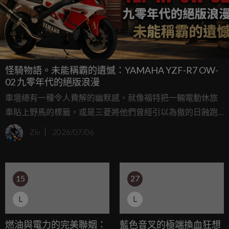
怪騎物語。未能稱霸的遺憾：YAMAHA YZF-R7 OW-
02 九零年代的絕版浪漫
車壇總有一種令人費解的幽默感，就像福特把一輛電動休旅
車貼上野馬的標籤，或是三菱將他們曾經引以為傲的日蝕跑
車，變成了一台了無生趣的跨界休旅；當 YAMAHA 在前幾
Ziv
2026/07/06
年推出搭載並列雙缸引擎的現代版 YZF-R7 時，許多新生代車
迷為之瘋狂；沒錯，現代的 R7 是一台出色、親民且極具樂趣
的運動街車，但對於那些熟讀賽車歷史的本格派車迷來說，
15
27
這個名字的重量，顯然不是 73 匹馬力可以輕易承載的。
L
L
燃油與電力的完美聯姻：
藍色音叉的極端換血狂想