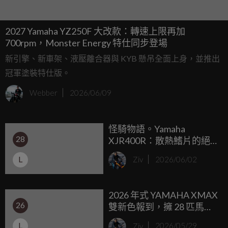
2027 Yamaha YZ250F 大改款：轉速上限再加
700rpm，Monster Energy 特仕同步登場
新引擎、新車架、液壓離合器與 KYB 懸吊全面上身，並推出
冠軍塗裝特仕版。
Webber
2026/06/09
怪騎物語。Yamaha
28
XJR400R：散熱鰭片的絕
響與執念，用空冷四缸譜
L
Ziv
2026/06/02
出最迷人的休止符！
2026 年式 YAMAHA XMAX
26
雙新色報到，擁 28 匹馬力
與專屬雙螢幕，建議售價
L
Ziv
2026/05/29