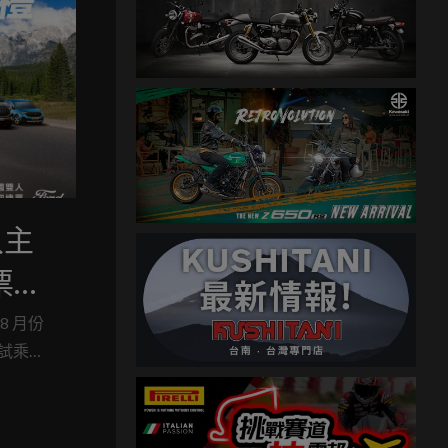
入主
票，
款再享
 月份
試乘好
新都會
er 到美式
率與專屬