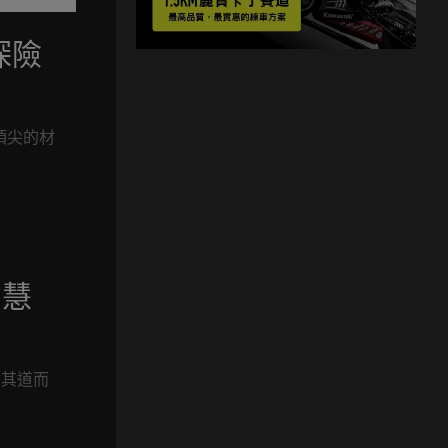
級探險
最頂尖的材
智慧
反其道而