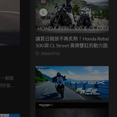
88
L
讓夏日騎旅不再炙熱！Honda Rebel
500 與 CL Street 黃牌雙缸的動力甜蜜
點
2026/07/21
了一顆震
把你當作
開回家，