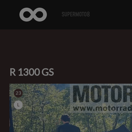
R 1300 GS
23
L