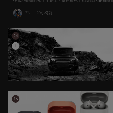
在當地蜿蜒的鄉間小路上，幸運撞見了Kawasaki拍
細比對與推敲，這極有可能就是傳聞中蓄勢待發的全新中量級運動旅
Ziv
20小時前
24
L
16