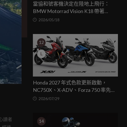
當協和號客機決定在陸地上飛行：
BMW Motorrad Vision K18 帶著
1800c.c. 直六心臟優雅落地
2026/05/18
12
L
Honda 2027 年式色款更新啟動，
NC750X、X-ADV、Forza 750 率先登
場
2026/07/29
心讀者
14