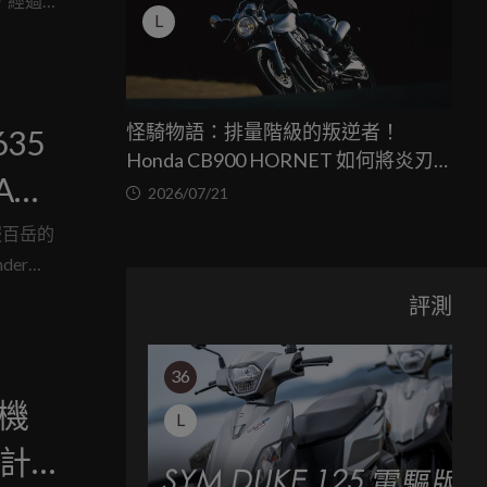
，經過仔
L
怪騎物語：排量階級的叛逆者！
35
Honda CB900 HORNET 如何將炎刃
A
之心塞進輕檔骨架
2026/07/21
服百岳的
der
器的特
評測
車型，不
極限性
36
耳機
L
計