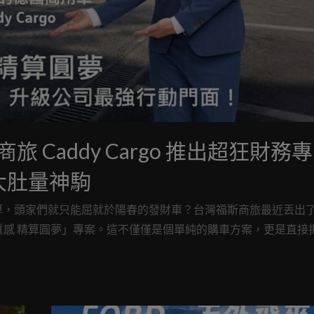
Caddy Cargo 推出超狂財務專
大肚量神駒
算，頭家們就只能屈就於陽春的發財車？台灣福斯商旅最近丟出
「德系質感 精算圓夢」專案。這不僅僅是個單純的購車方案，更是直接
鎖咖啡的錢，就能把擁有純正德國血統、滿載先進科技的生財工具
這麼相挺的車廠？