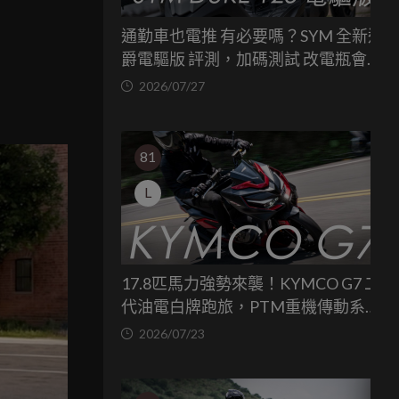
通勤車也電推 有必要嗎？SYM 全新迪
爵電驅版 評測，加碼測試 改電瓶會更
省油嗎？
2026/07/27
81
L
17.8匹馬力強勢來襲！KYMCO G7 二
代油電白牌跑旅，PTM重機傳動系統
與8公斤減重的操控饗宴
2026/07/23