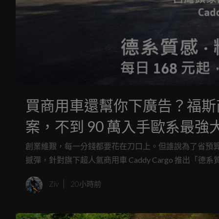
買商用車還幫你下廣告？福斯商旅 
案，不到 90 萬入手歐系最強
創業維艱，每一分錢都要花在刀口上。但誰說為了省預
撼彈，針對旗下超人氣商用車 Caddy Cargo 推出
VIP 夥伴來對待。想像一下，每天只要少喝一兩杯連
Ziv
20小時前
甚至原廠還掏腰包幫你的公司打廣告！這年頭，去哪找