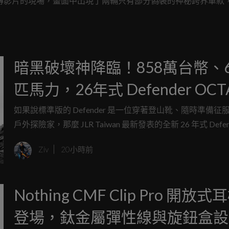
攝宣傳影片的現場，畫面中出現了兩輛只有部分偽裝的神秘跨界車款
行車「Kawasaki Versys 900」。
暗黑破壞神降臨！858萬台幣、6
匹馬力，26年式 Defender OCT
Black 全台限量5台剽悍登台
如果說標準版的 Defender 是一位穿著登山靴、隨時準備征
戶外探險家，那麼 JLR Taiwan 最新發表的全新 26 年式 Defen
OCTA Black，絕對就是一位換上訂製黑西裝、暗藏致命武
Ziv
20小時前
務。這款被原廠譽為 Defender 車系有史以來最強悍的旗艦
僅把「黑化」這兩個字發揮到淋漓盡致，更將公路與越野的
能推向了全新的維度。
Nothing CMF Clip Pro 開放式
登場，鈦金屬彈性線與旋鈕盒設