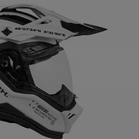
升級方案，這波充滿濃烈「美式風格」的大方送，
得近期有意購車的消費者親自走一趟展間。