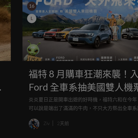
16
L
福特 8 月購車狂潮來襲！
匹
Ford 全車系抽美國雙人機
Territory、Ranger 零頭
炎炎夏日正是開車出遊的好時機，福特六和在今年 8
可以說是端出了滿滿的牛肉，不只大方祭出全車系
好康
禮，甚至買車還有機會直接飛往美國度個假！從全
Ziv
2天前
休旅 The All-New Ford Territory、越野硬漢 Rang
肌肉車 Mustang，通通都有讓人難以抗拒的零利