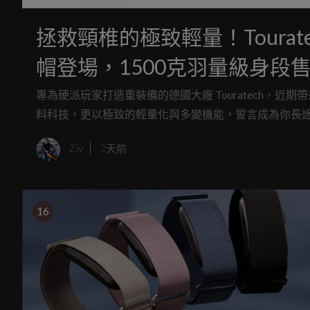
拯救頸椎的極致輕量！Touratech A
帽登場，1500克羽量級身段售價
專為硬派玩家打造重裝備的德國大廠 Touratech，近期帶來了
料科技，更以極致的輕量化與多變機能，誓言成為你長
Ziv
2天前
16