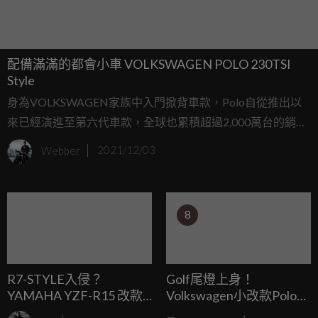
配備滿滿的都會小車 VOLKSWAGEN POLO 230TSI
Style
身為VOLKSWAGEN家族中入門掀背車款，Polo自從推出以
來已經演進至第六代車款，全球也累積超過2,000萬台的銷售
紀錄，近期全新世代小改款Polo也登陸台灣市場販售，雖然
Webber
2021/12/03
預接單同時也是本次試駕的Polo 230TSI Style車款預售價來到
91.8萬元有些嚇人，但完全不遜於Golf的滿載配備，也讓這
台都會小車提升不少戰鬥力！
8
R7-STYLE入侵？
Golf尾燈上身！
YAMAHA YZF-R15 改款
Volkswagen小改款Polo正
測試車印度曝光！
式發表