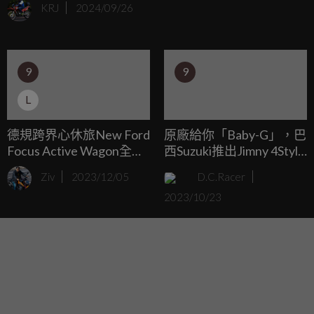
KRJ
2024/09/26
聯名電動自行車 Unimoke MK，全球僅限量 51 輛，讓電動車
迷與時尚愛好者都無法抗拒。
9
9
L
德規跨界心休旅New Ford
原廠給你「Baby-G」，巴
Focus Active Wagon全新
西Suzuki推出Jimny 4Style
上市！New Ford Focus舊
特仕車
Ziv
2023/12/05
D.C.Racer
換新78.9萬起，玩轉多元
2023/10/23
Life Style生活新型態