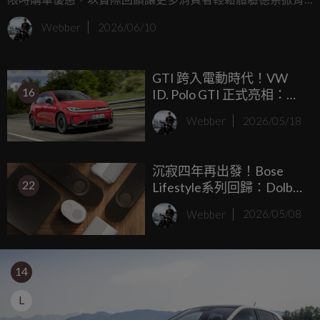
車的經典魅力與先進科技。
Webber
2026/06/10
GTI 跨入電動時代！VW
16
ID. Polo GTI 正式亮相：
222hp、484km 續航、模擬
Webber
2026/05/18
換檔撥片，起跳約 NT$133
萬
沉寂四年再出發！Bose
22
Lifestyle系列回歸：Dolby
Atmos聲霸＋無線重低音，
Webber
2026/05/08
模組擴充最高7.1.4
14
L