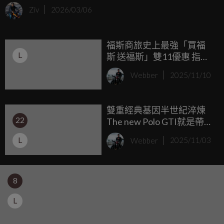
萬的新車，定位在追求「都會精緻」與「硬派越野」的交界
Ziv
2026/03/06
點，目標客群鎖定那些渴望擁有皮卡強悍機能，卻又不願放
棄高品質公路行車質感與現代數位科技的專業玩家，隨著
福斯商旅史上最強「買福
Amarok Style 的加入，將與頂規的 PanAmericana 組成更完整
L
斯 送福斯」雙11優惠 指定
的德系皮卡陣容 。
車型最高折30萬元 年底前
Webber
2025/11/10
入主全車系 有機會將全新
福斯Polo開回家
雙重經典基因半世紀淬煉
22
The new Polo GTI就是帶勁
台灣福斯汽車宣告純正熱
L
Webber
2025/11/03
血小鋼砲全新上市
8
L