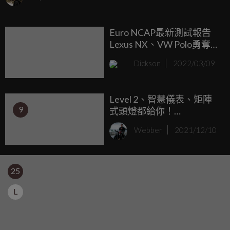
停車方便和親民價格的大優勢，在日本幾乎家家都擁有一台
這樣的車型，而今天的主角Honda N-One就是其中一位。作
Euro NCAP最新測試報告
為K-Car中的翹楚，Honda的N-One車型向來也非常受到日本
Lexus NX、VW Polo勇奪五
國民的歡迎，如今更推出Style+Urban特仕版，藉由一些外觀
星
和內裝配件的調整，讓廉價的平民車也具備復古質感。
Dickson
2022/03/09
Level 2、智慧儀表、矩陣
9
式頭燈都給你！
Volkswagen Polo 79.8萬元
Webber
2021/12/10
起上市
25
L