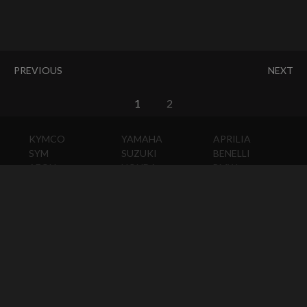
PREVIOUS
NEXT
1
2
KYMCO
YAMAHA
APRILIA
SYM
SUZUKI
BENELLI
AEON
HONDA
BMW
PGO
KAWASAKI
DUCATI
HARLEY-
DAVIDSON
HUSQVARNA
MOTO
GUZZI
MV
AGUSTA
TRIUMPH
KTM