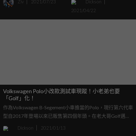
Ziv
2021/07/23
Dickson
2021/04/22
Volkswagen Polo小改款測試車現蹤！小老弟也要
「Golf」化！
作為Volkswagen B-Segement小車擔當的Polo，現行第六代車
型自2017年登場以來已販售第四個年頭。在老大哥Golf邁向
第八代，以及品牌全新電動車ID.3的推出之後，終於輪到
Dickson
2021/01/13
Polo這個小老弟進行中期改款，而如今原型偽裝車也正在海