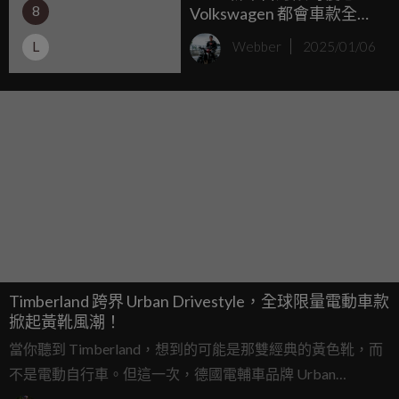
8
Volkswagen 都會車款全面
出擊 Polo Tech 車型新春限
L
Webber
2025/01/06
定優享價 86.8 萬元 另有多
元購車專案
Timberland 跨界 Urban Drivestyle，全球限量電動車款
掀起黃靴風潮！
當你聽到 Timberland，想到的可能是那雙經典的黃色靴，而
不是電動自行車。但這一次，德國電輔車品牌 Urban
Drivestyle 決定顛覆你的想像，與 Timberland 攜手推出限量