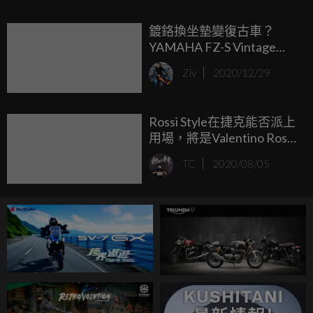
外如火如荼展開測試當中！
鍍鉻換坐墊變復古車？
YAMAHA FZ-S Vintage
Style特仕版
Ziv
2020/12/29
Rossi Style在捷克能否派上
用場，將是Valentino Rossi
再度挑戰頒獎台的關鍵！
TC
2020/08/05