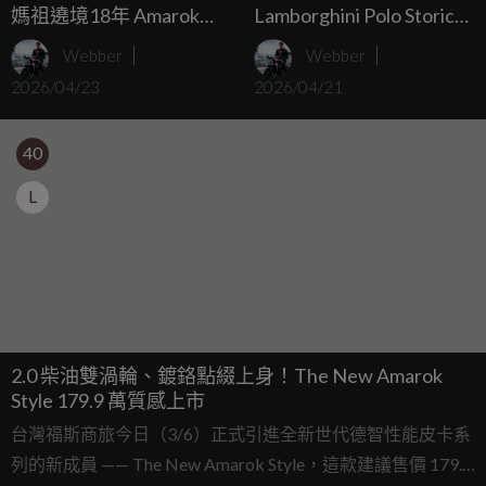
媽祖遶境18年 Amarok
Lamborghini Polo Storico
Style領航Q版媽祖巡禮 德
耗費三年完美復原1972
Webber
Webber
制商旅 Caravelle全線護航
Miura SV，超跑史上最美
2026/04/23
2026/04/21
車型重返榮耀！
40
L
2.0 柴油雙渦輪、鍍鉻點綴上身！The New Amarok
Style 179.9 萬質感上市
台灣福斯商旅今日（3/6）正式引進全新世代德智性能皮卡系
列的新成員 —— The New Amarok Style，這款建議售價 179.9