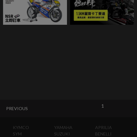
1
PREVIOUS
KYMCO
YAMAHA
APRILIA
SYM
SUZUKI
BENELLI