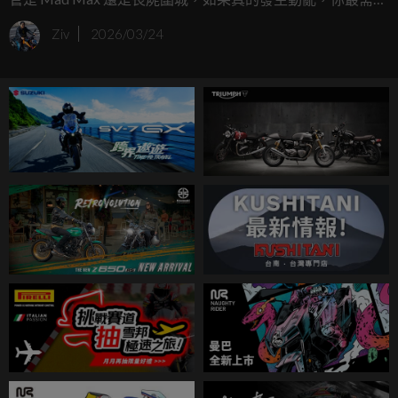
的絕對不是一台豪華房車，而是一台能帶著你穿梭斷垣殘
Ziv
2026/03/24
壁、避開塞死路段的生存神器，法國知名的改裝廠 FCR
Original 最近就發表了以 Triumph Scrambler 400X 為基礎打
造的最新作品 Packshot Escape，這台車簡直是為了末日逃生
而生，帥到讓人覺得如果後座沒綁一把十字弩或長槍，好像
都對不起這身造型。