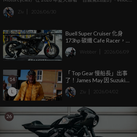
Aperion」打響名號，那台車簡直是個機械怪物：在車架內塞
Ziv
2026/06/30
進了一具 1,000c.c. 的二行程 X8 引擎，狂暴榨出 280 匹馬
力！
Buell Super Cruiser 化身
173hp 碳纖 Cafe Racer，
可惜只做展示
Webber
2026/06/09
「 Top Gear 慢船長」出事
14
了！James May 因 Suzuki
經典二行程老車未投保險
L
Ziv
2026/04/02
鬧上法院，揭露英國超硬
保險法規
26