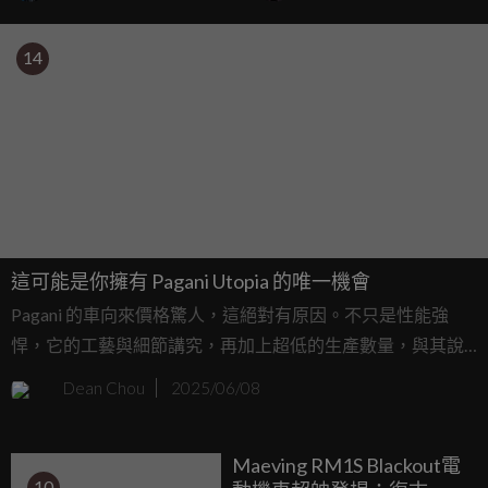
14
這可能是你擁有 Pagani Utopia 的唯一機會
Pagani 的車向來價格驚人，這絕對有原因。不只是性能強
悍，它的工藝與細節講究，再加上超低的生產數量，與其說
是交通工具，不如說是藝術品。不過現在，你也有機會「擁
Dean Chou
2025/06/08
有」一台 Utopia ，前提是你願意花上超過 30 小時，親手組
裝一台 1:8 比例的精緻模型車。
Maeving RM1S Blackout電
10