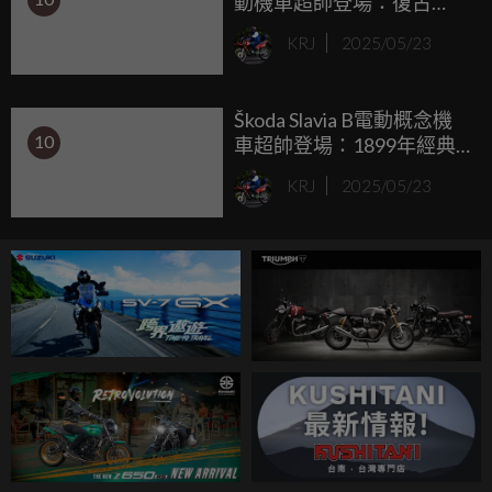
動機車超帥登場：復古
Café Racer風，2025限量
KRJ
2025/05/23
100台！
Škoda Slavia B電動概念機
10
車超帥登場：1899年經典
重生，2025年Café Racer
KRJ
2025/05/23
風席捲未來！