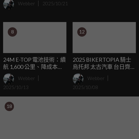
Webber
2025/10/21
8
12
24M E-TOP 電池技術：續
2025 BIKERTOPIA 騎士
航 1,600 公里、降成本
烏托邦 太古汽車 台日齊聚
40%，電動機車未來或將
騎進永續！宣示共好行動
Webber
Webber
重生
共同推動SDGs農業與偏
2025/10/13
2025/10/08
鄉健診救災
18