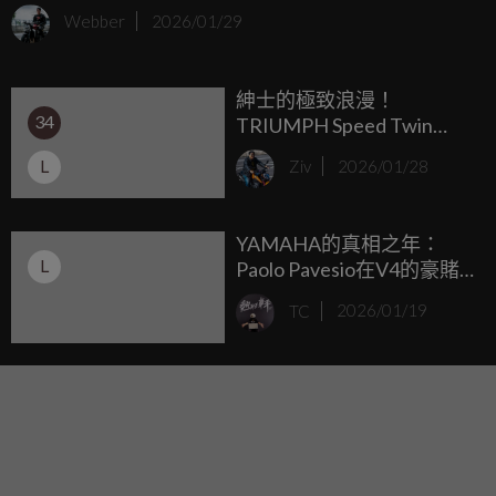
（Stoppie）」進彎畫面。這位土耳其「特技狂人車手」即將
Webber
2026/01/29
在 2026 年正式轉戰 MotoGP，加盟 Prima Pramac Yamaha 車
隊。就在大家期待他在頂級賽事的表現時，他老兄又在社群
紳士的極致浪漫！
媒體上傳了一段令人瞠目結舌的訓練影片，證明他的平衡感
34
TRIUMPH Speed Twin
天賦不僅限於兩輪摩托車，連四輪越野車在他手裡也得乖乖
1200 Cafe Racer Edition 全
聽話。
L
Ziv
2026/01/28
球限量 800 台華麗登場
YAMAHA的真相之年：
L
Paolo Pavesio在V4的豪賭
與Quartararo-Toprak之間
TC
2026/01/19
的搖擺... ...