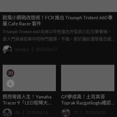
歐風小鋼砲改造術！FCR 推出 Triumph Trident 660 專
屬 Cafe Racer 套件
Triumph Trident 660 向來以中性復古外型與三缸引擎著稱，
是入門英倫街車中的熱門選擇。不過，對於偏好濃厚復古感
的騎士來說，Trident 660 的原廠造型可能仍略顯保守。於
Webber
2025/06/17
是，法國知名改裝品牌 FCR Motocycle 再次展現精湛工藝，
將這款英倫街車打造成氣質滿點的 Cafe Racer 改裝範例。
20
L
照亮彎道人生！Yamaha
GP夢成真！土耳其哥
Tracer 9「LED矩陣大
Toprak Razgatlioglu確認
燈」黑科技解密
於2026年加入Pramac
Ziv
2025/06/11
TC
2025/06/11
YAMAHA！