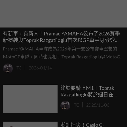
有新車，有新人！Pramac YAMAHA公布了2026賽季
新塗裝與Toprak Razgatlioglu首次以GP車手身分登
場！
Pramac YAMAHA車隊成為2026年第一支公布賽車塗裝的
MotoGP車隊，同時也亮相了Toprak Razgatlioglu以MotoGP
車手身分正式登場。
TC
2026/01/14
終於要騎上M1！Toprak
Razgatlioglu將於週日在
Aragon測試YAMAHA
TC
2025/11/06
MotoGP賽車！
潮到指尖！Casio G-