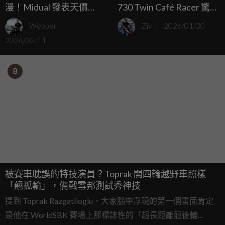
漫！Midual 發表天價
730 Twin Café Racer 驚艷
Cafe Racer，售價恐破千
登場，歐義混血 75 匹馬
Webber
Ziv
2026/01/30
萬台幣
力直指紅牌市場
2026/02/11
8
被賽車耽誤的特技演員？Toprak 開四輪越野車照樣
「翹孤輪」，備戰雪邦測試秀神技
提到 Toprak Razgatlioglu，大家腦中浮現的第一個畫面肯定
是他在 WorldSBK 賽場上那標誌性的「超長距離翹後輪