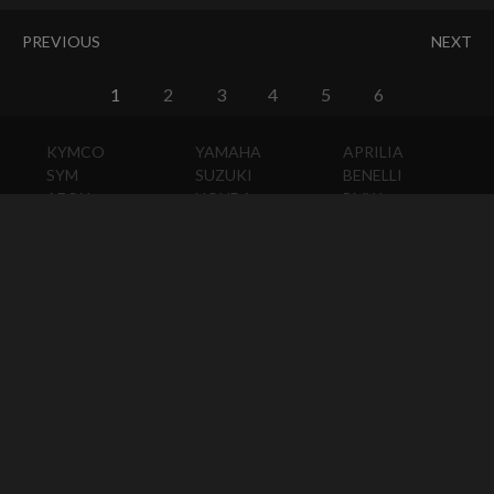
PREVIOUS
NEXT
1
2
3
4
5
6
KYMCO
YAMAHA
APRILIA
SYM
SUZUKI
BENELLI
AEON
HONDA
BMW
PGO
KAWASAKI
DUCATI
HARLEY-
DAVIDSON
HUSQVARNA
MOTO
GUZZI
MV
AGUSTA
TRIUMPH
KTM
VESPA