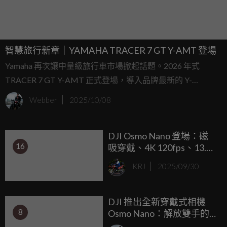
智慧旅行新章｜YAMAHA TRACER 7 GT Y-AMT 登場
Yamaha 再次讓中量級旅行車市場掀起話題。2026 年式
TRACER 7 GT Y-AMT 正式登場，導入品牌最新的 Y-
AMT（Yamaha Automated Manual Transmission） 半自動換
Webber
2025/10/08
檔系統，將長途舒適與操駕樂趣合而為一。
DJI Osmo Nano 登場：磁
16
吸穿戴、4K 120fps、13.5
段動態範圍，把影像科技
KRJ
2025/09/30
塞進迷你機身裡！
DJI 推出全新穿戴式相機
8
Osmo Nano：解放雙手的
自由拍攝體驗