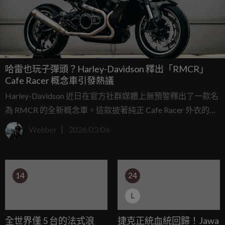
哈雷也玩子彈頭？Harley-Davidson 釋出「RMCR」
Cafe Racer 概念車引發熱議
Harley-Davidson 近日在官方社群媒體上無預警釋出了一款名
為 RMCR 的全新概念車。這款披著純正 Cafe Racer 外衣的重
機，巧妙融合了流暢的復古跑車線條與哈雷新世代的
Webber
2026/03/06
Revolution Max 引擎，讓不少國外車媒與車迷紛紛敲碗：
「這台真的必須量產！」
14
24
L
全世界僅 5 台的法式浪
捷克正統血統回歸！Jawa