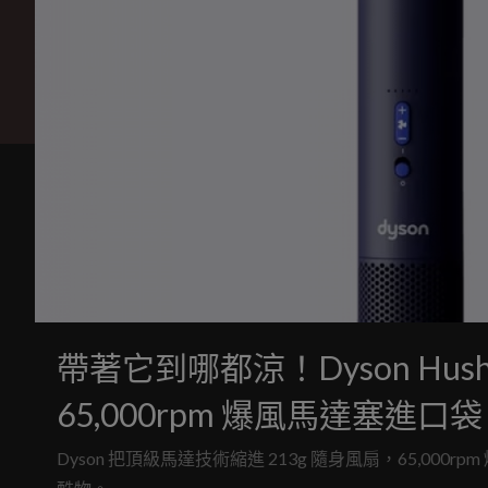
帶著它到哪都涼！Dyson HushJ
65,000rpm 爆風馬達塞進口袋
Dyson 把頂級馬達技術縮進 213g 隨身風扇，65,000r