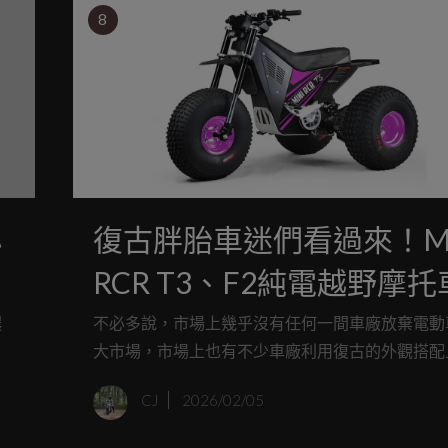
8
小
復古胖胎車迷們看過來！Mi
RCR T3、F2純電越野摩
式發表
濃
不必多說，市場上幾乎沒有任何一間車廠放棄電動
易
大市場，市場上也有不少車廠利用復古的外觀搭配
義
動力，吸引復古車迷們或是特定族群的車迷們。而
CJ
2026/02/05
是ATC三輪機車或是胖胎車的愛好者，那不妨來看
復古
款由美國車廠Mini RCR推出的兩款車型，T3及F2