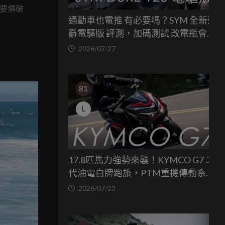
，要價破
通勤車也電推 有必要嗎？SYM 全新迪
爵電驅版 評測，加碼測試 改電瓶會更
省油嗎？
2026/07/27
81
L
17.8匹馬力強勢來襲！KYMCO G7 二
代油電白牌跑旅，PTM重機傳動系統
與8公斤減重的操控饗宴
2026/07/23