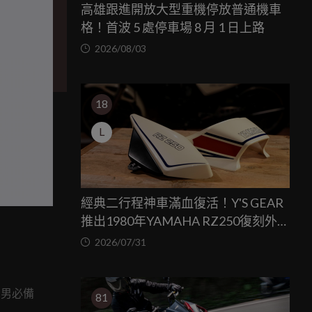
高雄跟進開放大型重機停放普通機車
格！首波 5 處停車場 8 月 1 日上路
2026/08/03
18
L
經典二行程神車滿血復活！Y'S GEAR
推出1980年YAMAHA RZ250復刻外裝
套件
2026/07/31
，潮男必備
81