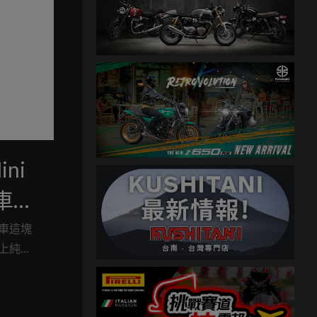
ni
托車正
車這塊
上純電
如果你
看這兩
！