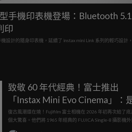
nk+ 智慧型手機印表機登場：Bluetooth 5.
片列印
為智慧型手機設計的隨身印表機，延續了 instax mini Link 系列的輕巧設
致敬 60 年代經典！富士推出
「Instax Mini Evo Cinema」
立得，也是復古錄影機
復古風潮還在燒！Fujifilm 富士相機在 2026 年初再次給了
個大驚喜。他們將 1965 年經典的 FUJICA Single-8 攝影
現代的數位拍立得技術完美結合，推出了全新的 「Instax Mini