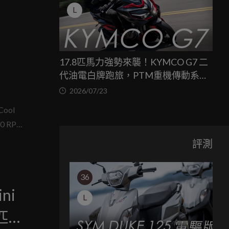
L
17.8匹馬力強勢來襲！KYMCO G7 二
代油電白牌跑旅，PTM重機傳動系統
與8公斤減重的操控饗宴
2026/07/23
ool
0 RPM
五段風
評測
36
ni
L
2匹馬