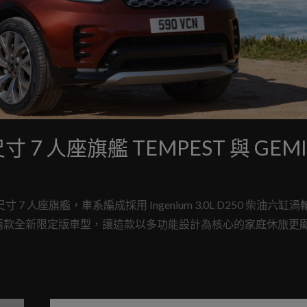
TEMPEST 與 GEMINI
 全尺寸 7 人座旗艦，車系編成採用 Ingenium 3.0L D250 柴油六缸
 Edition 兩款全新限定版車型，讓這款以多功能設計為核心的家庭休旅
，歡迎洽詢全台授權經銷商或台灣官方網站預約鑑賞。