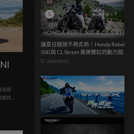
88
L
讓夏日騎旅不再炙熱！Honda Rebel
500 與 CL Street 黃牌雙缸的動力甜蜜
點
2026/07/21
渦輪增壓
更顯獨特魅