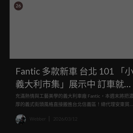
26
Fantic 多款新車 台北 101 「
義大利市集」展示中 訂車就送
專屬紅酒！本週末就到北市信
充滿熱情與工藝美學的義大利車廠 Fantic，本週末將把
厚的義式街頭風格直接搬進台北信義區！總代理安東貿
義區賞車吃美食吧
宣布，Fantic Taiwan 將於「Little Italy 2026【走義走】
Webber
2026/03/12
大利市集」展出。現場不僅結合了熱鬧的市集與質感美
食，更將展出 Fantic 旗下最具代表性的三款 Caballero 