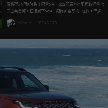
力買車再送WSBK一哥當教練！
頂級夢幻超跑降臨！限量5台、212匹馬力搭配極致輕量化
三百萬台幣，直接買下WSBK廠隊的靈魂與專屬VIP待遇！
Webber
2026/04/20