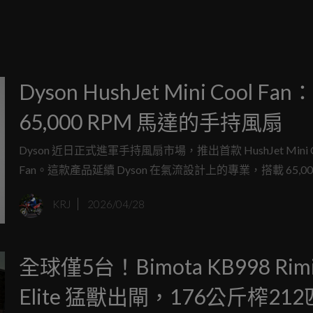
Dyson HushJet Mini Cool Fan：
65,000 RPM 馬達的手持風扇
Dyson 近日正式進軍手持風扇市場，推出首款 HushJet Mini C
Fan。這款產品延續 Dyson 在氣流設計上的專業，搭載 65,00
無刷直流馬達，能輸出最高 25 公尺/秒的強勁風速，並提供
KRJ
2026/04/28
量加上「Boost 模式」。
全球僅5台！Bimota KB998 Rimi
Elite 猛獸出閘，176公斤榨21