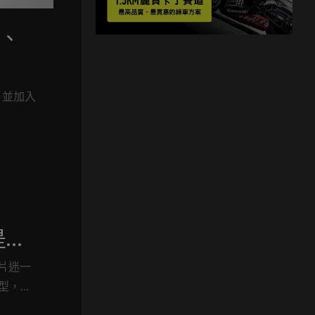
1、
計，並加入
：是拍
底片迷一
機外型，與
 Evo