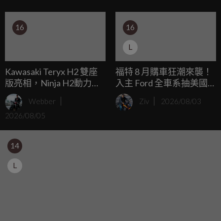
案，更是直接把你當作 VIP 夥伴來對待。想像一下，每天只
要少喝一兩杯連鎖咖啡的錢，就能把擁有純正德國血統、滿
16
16
載先進科技的生財工具開回家，甚至原廠還掏腰包幫你的公
司打廣告！這年頭，去哪找這麼相挺的車廠？
L
Kawasaki Teryx H2 雙座
福特 8 月購車狂潮來襲！
版亮相，Ninja H2動力心
入主 Ford 全車系抽美國
臟，250匹暴力 UTV
雙人機票，Territory、
Webber
Ziv
2026/08/03
Ranger 零頭款再享好康
2026/08/05
14
L