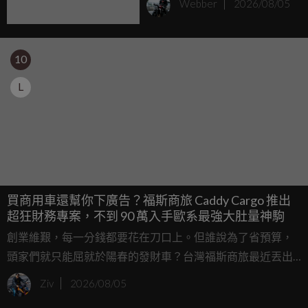
Webber
2026/08/05
10
L
買商用車還幫你下廣告？福斯商旅 Caddy Cargo 推出
超狂財務專案，不到 90 萬入手歐系最強大肚量神駒
創業維艱，每一分錢都要花在刀口上。但誰說為了省預算，
頭家們就只能屈就於陽春的發財車？台灣福斯商旅最近丟出
了一顆震撼彈，針對旗下超人氣商用車 Caddy Cargo 推出
Ziv
2026/08/05
「德系質感 精算圓夢」專案。這不僅僅是個單純的購車方