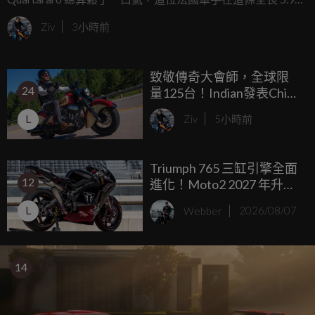
km 的高速賽道上，拚盡全力壓榨 YAMAHA M1 的每一分極
Ziv
3小時前
限，面對擁有強大 V4 引擎與驚人下壓力的歐洲車廠對手群，
M1 在大直道上顯得相當掙扎。
致敬傳奇大會師，全球限
24
量125台！Indian發表Chief
Vintage Sturgis特仕版
L
Ziv
5小時前
Triumph 765 三缸引擎全面
12
進化！Moto2 2027 年升級
凱旋新引擎，馬力提升 6%
L
Webber
2026/08/07
還更輕
14