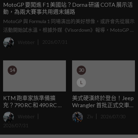
MotoGP 要闖進 F1 美國站？Dorna 研議 COTA 展示活
動，為兩大賽事共用週末鋪路
MotoGP 與 Formula 1 同場演出的美好想像，或許會先從展示
活動開始試水溫。根據外媒《Visordown》報導，MotoGP 推
廣方 Dorna 正認真研議，在 10 月 23 日至 25 日的 F1 美國站
Webber
2026/07/31
期間，於德州 Austin 的 COTA 賽道安排 MotoGP 賽車展示，
為未來兩大頂尖賽事共用週末的可能性預先鋪路。
14
30
L
KTM 跑車家族準備擴
美式硬漢終於登台！Jeep
充？790 RC 和 490 RC 將
Wrangler 首批正式交車，
注入 MotoGP 賽道基因！
209.8萬起體驗免關稅越
Webber
Ziv
2026/07/30
野魅力
2026/07/31