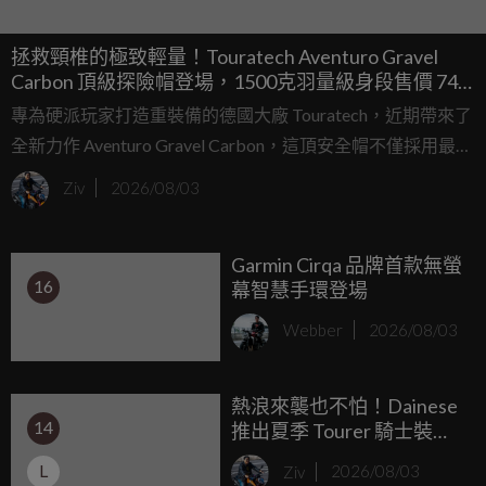
拯救頸椎的極致輕量！Touratech Aventuro Gravel
Carbon 頂級探險帽登場，1500克羽量級身段售價 749
歐元
專為硬派玩家打造重裝備的德國大廠 Touratech，近期帶來了
全新力作 Aventuro Gravel Carbon，這頂安全帽不僅採用最頂
尖的材料科技，更以極致的輕量化與多變機能，誓言成為你
Ziv
2026/08/03
長途征戰的最佳戰友。
Garmin Cirqa 品牌首款無螢
16
幕智慧手環登場
Webber
2026/08/03
熱浪來襲也不怕！Dainese
14
推出夏季 Tourer 騎士裝備
與長途抗熱攻略
L
Ziv
2026/08/03