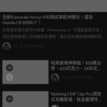
全新Kawasaki Versys 900測試車歐洲曝光，直指
Honda CB1000GT！
在風景如畫的蒙特內哥羅（Montenegro）不僅是度假天堂，
現在更是車壇八卦的最新發源地！最近有外國重機媒體的熱
心讀者在當地蜿蜒的鄉間小路上，幸運撞見了Kawasaki拍攝
Ziv
2026/08/05
宣傳影片的現場，畫面中出現了兩輛只有部分偽裝的神秘跨
界車款，經過仔細比對與推敲，這極有可能就是傳聞中蓄勢
暗黑破壞神降臨！858萬台
待發的全新中量級運動旅行車「Kawasaki Versys 900」。
24
幣、635匹馬力，26年式
Defender OCTA Black 全台
L
Ziv
2026/08/05
限量5台剽悍登台
Nothing CMF Clip Pro 開放
16
式耳機登場，鈦金屬彈性
線與旋鈕盒設計超亮眼