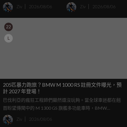
CITROËN C5 AIRCROSS
DB12 S 挾1,488萬起售價
Ziv
2026/08/06
Ziv
2026/08/06
新世代油電休旅體驗
抵台
22
L
205匹暴力跑旅？BMW M 1000 RS 註冊文件曝光，預
計 2027 年登場！
巴伐利亞的瘋狂工程師們顯然還沒玩夠。當全球車迷都在翹
首盼望傳聞中的 M 1300 GS 旗艦多功能車時，BMW
Motorrad 卻默默在排放註冊文件中準備了另一款令人血脈賁
Ziv
2026/08/06
張的性能猛獸。如果你覺得現行的 M 家族還少了一點適合長