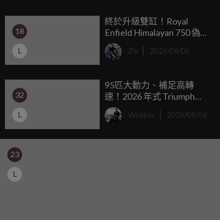
途壯遊的浪漫，那麼預計在 2027 年推出的全新 M 1000 RS，
終於升級雙缸！Royal
絕對會是你的夢幻清單首選。
18
Enfield Himalayan 750 偽裝
車捕獲，預期馬力突破67
L
Ziv
2026/08/06
匹，最快米蘭車展亮相
95匹大動力、補足高轉
32
速！2026 年式 Triumph
Trident 660/Tiger Sport
L
Webber
2026/08/06
660 兩車均一價 39.9 萬台
灣發表
23
L