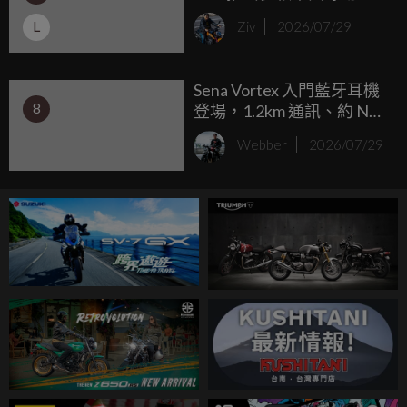
「降車身套件」，最高狂
將操駕樂趣點滿的最終兵器。
L
Ziv
2026/07/29
降30mm、售價 2.4 萬日圓
起！
Sena Vortex 入門藍牙耳機
8
登場，1.2km 通訊、約 NT6
千元 起
Webber
2026/07/29