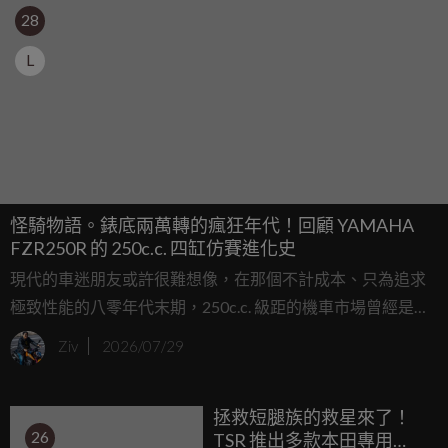
28
L
怪騎物語。錶底兩萬轉的瘋狂年代！回顧 YAMAHA
FZR250R 的 250c.c. 四缸仿賽進化史
現代的車迷朋友或許很難想像，在那個不計成本、只為追求
極致性能的八零年代末期，250c.c. 級距的機車市場曾經是多
麼瘋狂的修羅場，當時的車廠宛如陷入軍備競賽，硬是把頂
Ziv
2026/07/29
級賽車的技術塞進白牌級距的車架裡，今天我們要帶各位回
顧的，正是 YAMAHA 在 250c.c. 四缸仿賽歷史上留下濃墨重
拯救短腿族的救星來了！
彩的一筆：FZR250R；這款車不僅繼承了廠車直系的鋁合金
26
TSR 推出多款本田專用
Deltabox 車架，更配備了著名的 EXUP 排氣系統，可以說是