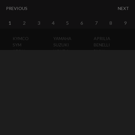
PREVIOUS
NEXT
1
2
3
4
5
6
7
8
9
KYMCO
YAMAHA
APRILIA
SYM
SUZUKI
BENELLI
AEON
HONDA
BMW
PGO
KAWASAKI
DUCATI
HARLEY-
DAVIDSON
HUSQVARNA
MOTO
GUZZI
MV
AGUSTA
TRIUMPH
KTM
VESPA