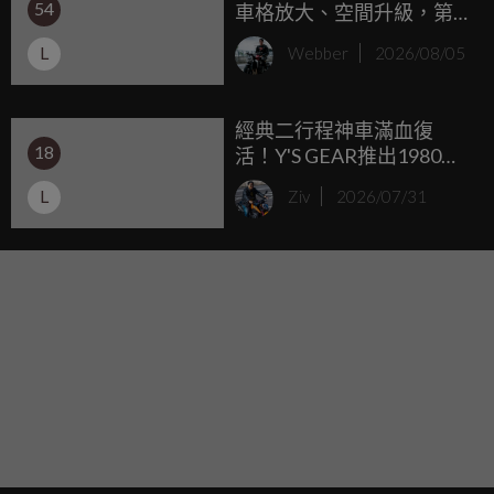
54
車格放大、空間升級，第
二代小休旅更成熟也更科
L
Webber
2026/08/05
技
經典二行程神車滿血復
18
活！Y'S GEAR推出1980年
YAMAHA RZ250復刻外裝
L
Ziv
2026/07/31
套件