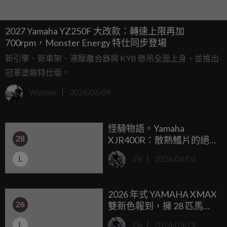
2027 Yamaha YZ250F 大改款：轉速上限再加
700rpm，Monster Energy 特仕同步登場
新引擎、新車架、液壓離合器與 KYB 懸吊全面上身，並推出
冠軍塗裝特仕版。
Webber
2026/06/09
怪騎物語。Yamaha
28
XJR400R：散熱鰭片的絕
響與執念，用空冷四缸譜
L
Ziv
2026/06/02
出最迷人的休止符！
2026 年式 YAMAHA XMAX
26
雙新色報到，擁 28 匹馬力
與專屬雙螢幕，建議售價
L
Ziv
2026/05/29