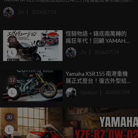
重要火柴，時隔四十多年，當年的神車如今大多面臨零件斷
Ziv
2026/07/31
料的窘境，不過別擔心，專屬YAMAHA的改裝升級品牌Y'S
GEAR聽到了老車主們的心聲，正式宣佈讓1980年式RZ250
怪騎物語。錶底兩萬轉的
的原廠外觀套件於令和時代重新甦醒。
28
瘋狂年代！回顧 YAMAHA
FZR250R 的 250c.c. 四缸仿
L
Ziv
2026/07/29
賽進化史
Yamaha XSR155 南港重機
12
展正式登台！復古外型結
合 VVA 動力，白牌輕檔市
L
Webber
2026/07/09
場再添新選擇
30
L