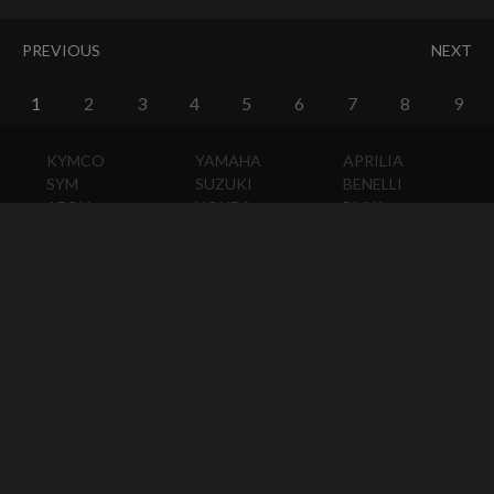
PREVIOUS
NEXT
1
2
3
4
5
6
7
8
9
KYMCO
YAMAHA
APRILIA
SYM
SUZUKI
BENELLI
AEON
HONDA
BMW
PGO
KAWASAKI
DUCATI
HARLEY-
DAVIDSON
HUSQVARNA
MOTO
GUZZI
MV
AGUSTA
TRIUMPH
KTM
VESPA