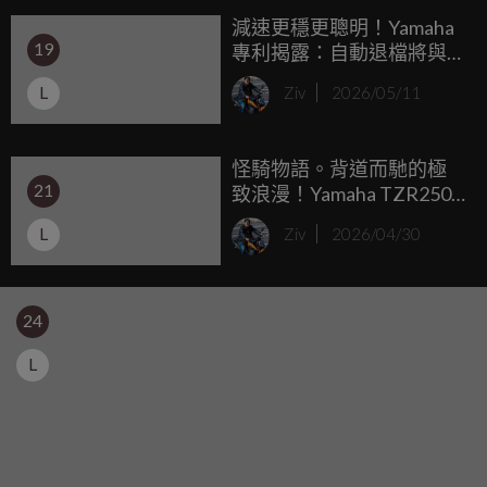
減速更穩更聰明！Yamaha
二輪速克達世界中同樣存在，而這一次，點燃騎士心中那股
19
專利揭露：自動退檔將與
渴望的，是長年統治台灣本土賽事的代名詞。
ACC 主動車距巡航深度結
L
Ziv
2026/05/11
合
怪騎物語。背道而馳的極
21
致浪漫！Yamaha TZR250
(3MA) 後方排氣：把
L
Ziv
2026/04/30
YZR500 的靈魂反轉過來
24
L