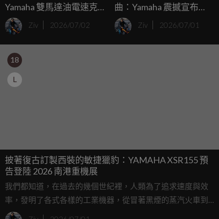
Yamaha 雙馬達油電速克
曲：Yamaha 震撼宣布
達專利曝光，這次終於不
Jorge Martin 與小椋藍加
Ziv
2026/07/02
Ziv
2026/07/01
是狼來了？
盟！
18
L
披著復古訂製西裝的敏捷獵豹：YAMAHA XSR155 預
告登陸 2026 南港重機展
我們都知道，在過去的幾個世紀裡，人類為了追求速度與效
率，發明了各式各樣的工業機器，從冒著黑煙的蒸汽火車到
突破音障的戰鬥機，歷史的巨輪總是無情地向前轉動，往往