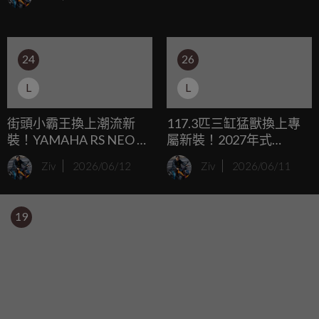
從未停歇；儘管燃油引擎現在依然是銷售榜上的絕對霸主，
但 Yamaha 在幕後從未放棄打造市售純電跑車的野心，繼去年
的東京移動展上亮相了僅限賽道使用的 Proto BEV 概念車
24
26
後，近期一份全新的專利圖再度證實了這輛純電仿賽的市售
化發展。
L
L
街頭小霸王換上潮流新
117.3匹三缸猛獸換上專
裝！YAMAHA RS NEO 全
屬新裝！2027年式
新配色登場，93公斤羽量
Yamaha R9美規限定「消
Ziv
2026/06/12
Ziv
2026/06/11
級車身搭配125cc引擎
光幻影藍/螢光紅」強勢
登場
19