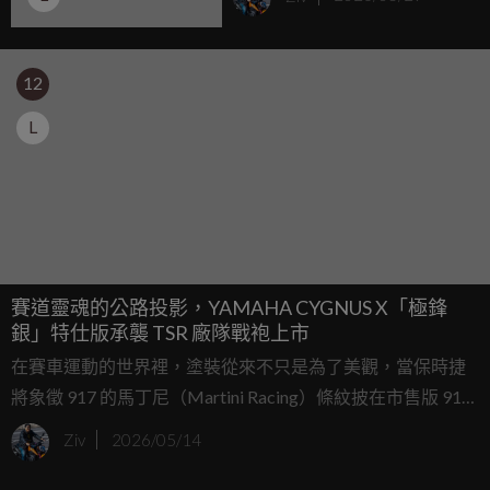
23.8 萬元即刻啟航
12
L
賽道靈魂的公路投影，YAMAHA CYGNUS X「極鋒
銀」特仕版承襲 TSR 廠隊戰袍上市
在賽車運動的世界裡，塗裝從來不只是為了美觀，當保時捷
將象徵 917 的馬丁尼（Martini Racing）條紋披在市售版 911
身上時，那不單是一層烤漆，而是一種將勒芒賽道的血汗與
Ziv
2026/05/14
榮耀，等比例縮放至日常街道的儀式感，這種讓車主在每一
次發動引擎時都能與賽車手產生靈魂共鳴的精神，在台灣的