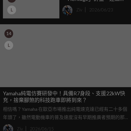
程 R1-Z 都能合法上路！
L
Ziv
2026/06/23
14
L
Yamaha純電仿賽研發中！具備R7身段、支援22kW快
充，捨棄腳煞的科技跑車即將到來？
相信嗎？Yamaha 在歐亞市場推出純電速克達已經有二十多個
年頭了，雖然電動機車的普及速度沒有早期推廣者預期的那
樣「一飛沖天」，但身為傳統機車大廠，點滿科技樹的腳步
Ziv
2026/06/15