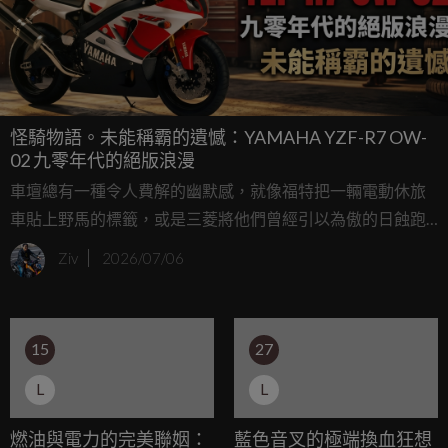
怪騎物語。未能稱霸的遺憾：YAMAHA YZF-R7 OW-
02 九零年代的絕版浪漫
車壇總有一種令人費解的幽默感，就像福特把一輛電動休旅
車貼上野馬的標籤，或是三菱將他們曾經引以為傲的日蝕跑
車，變成了一台了無生趣的跨界休旅；當 YAMAHA 在前幾
Ziv
2026/07/06
年推出搭載並列雙缸引擎的現代版 YZF-R7 時，許多新生代車
迷為之瘋狂；沒錯，現代的 R7 是一台出色、親民且極具樂趣
的運動街車，但對於那些熟讀賽車歷史的本格派車迷來說，
15
27
這個名字的重量，顯然不是 73 匹馬力可以輕易承載的。
L
L
燃油與電力的完美聯姻：
藍色音叉的極端換血狂想