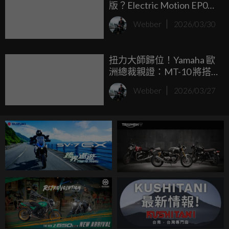
版？Electric Motion EP01
電能林道概念車現身
Webber
2026/03/30
扭力大師歸位！Yamaha 歐
洲總裁親證：MT-10 將搭
載 Euro5+ 規格強勢回歸
Webber
2026/03/27