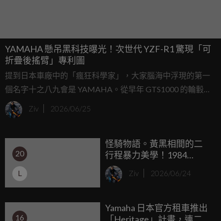
YAMAHA 懸吊黑科技曝光！次世代 YZF-R1 驚現「可
折疊後搖臂」專利圖
提到日本車廠中的「瘋狂科學家」，大家腦海中浮現的第一
個名字十之八九會是 YAMAHA。從早年 GTS1000 的輪轂轉
向系統，到近年 LMW 倒三輪科技的 Niken，這間以樂器起
Ziv
2026/06/25
家、卻總愛在機械結構上「點錯科技樹」的車廠，似乎永遠
不缺顛覆常理的創意。
怪騎物語。黃黑相間的二
20
行程暴力美學！1984
YAMAHA RZ350 Kenny
L
Ziv
2026/06/24
Roberts特仕版
Yamaha 日本官方租車推出
16
「Heritage」計畫，連二行