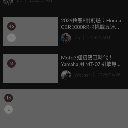
Ziv
2026/07/01
把舊時代的浪漫美學遺落在博物館的玻璃櫃裡。
2026鈴鹿8耐前瞻：Honda
46
CBR1000RR-R挑戰五連
霸，YAMAHA R1迎來老將
L
Ziv
2026/07/01
終局之戰！
Moto3 迎接雙缸時代！
8
Yamaha 用 MT-07 引擎爆改
賽化、打造全新 GP 賽車
Webber
2026/06/26
16
L