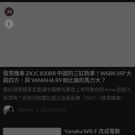
34
L
張雪機車 ZXJC 820RR 中國的三缸跑車！WSBK SSP 大
殺四方，與 YAMAHA R9 相比誰的馬力大？
還記得那個誓言要讓中國摩托車登上世界舞台的 Kove 創辦人
張雪嗎？在他另起爐灶成立全新品牌「ZXJC（張雪機車）」
後，外界都在關注他的下一步。隨著旗下代號《Project
Webber
2026/03/30
299》的主打仿賽車 820RR 的市售版詳細技術參數正式公
開，以及上週末在 WSBK SSP 組別的大殺四方，我們就來看
Yamaha WR-F 改成電動
看這台 820RR 到底有哪些好料，市售版本真的強嗎？