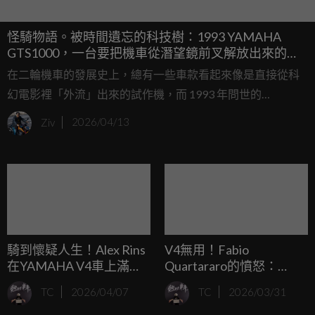
怪騎物語。被時間遺忘的科技樹：1993 YAMAHA
GTS1000，一台要把機車從潛望鏡前叉解放出來的異
類戰艦
在二輪機車的發展史上，總有一些車款看起來像是直接從科
幻電影裡「外流」出來的試作機，而 1993 年問世的
YAMAHA GTS1000 絕對是其中的佼佼者，當年在傳統潛望
Ziv
2026/04/13
鏡式前叉（Telescopic Forks）統治世界時，山葉的工程師們
腦袋裡想的卻是另一回事：「如果我們能徹底解決煞車點頭
與懸吊幾何隨壓縮改變的宿命，是不是就能創造出完美的騎
乘體驗？」，這種「反骨」的執念，催生出了這台擁有輪轂
中心轉向（Hub-Center Steering）系統與 Ω 形狀車架的異
類。
騎到懷疑人生！Alex Rins
V4無用！Fabio
在YAMAHA V4車上滿頭
Quartararo的憤怒：
問號：我是誰？我在幹
YAMAHA根本不知道該怎
TC
2026/04/07
TC
2026/03/31
嘛？
麼解決問題！