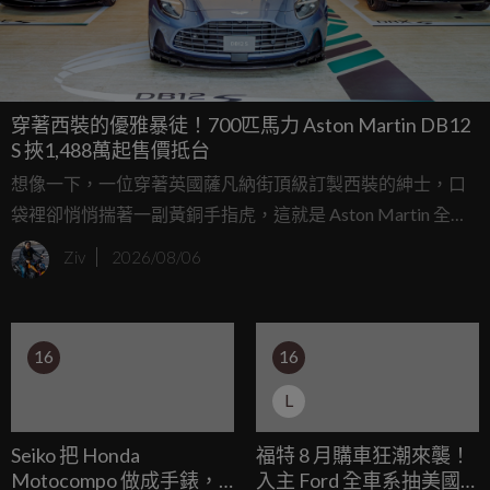
穿著西裝的優雅暴徒！700匹馬力 Aston Martin DB12
S 挾1,488萬起售價抵台
想像一下，一位穿著英國薩凡納街頂級訂製西裝的紳士，口
袋裡卻悄悄揣著一副黃銅手指虎，這就是 Aston Martin 全新
DB12 S 給人的第一印象，承襲了 DB 車系一貫的優雅從容，
Ziv
2026/08/06
這輛被原廠譽為「Super Tourer」顛峰之作的全新旗艦，在注
入「S」的高性能血液後，不只是一位稱職的長途旅行伴侶，
更是一頭隨時準備在柏油路上撕裂空氣的猛獸。
16
16
L
Seiko 把 Honda
福特 8 月購車狂潮來襲！
Motocompo 做成手錶，
入主 Ford 全車系抽美國