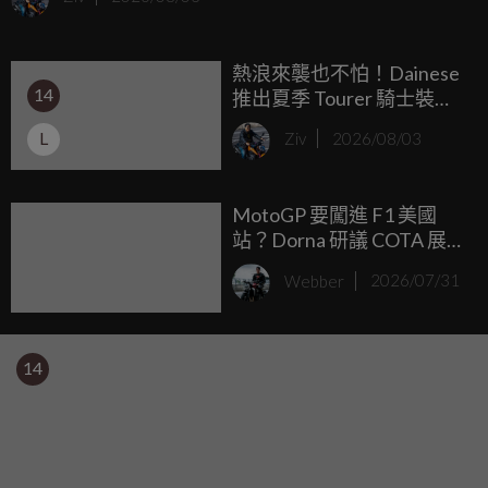
長途征戰的最佳戰友。
熱浪來襲也不怕！Dainese
14
推出夏季 Tourer 騎士裝備
與長途抗熱攻略
L
Ziv
2026/08/03
MotoGP 要闖進 F1 美國
站？Dorna 研議 COTA 展示
活動，為兩大賽事共用週
Webber
2026/07/31
末鋪路
14