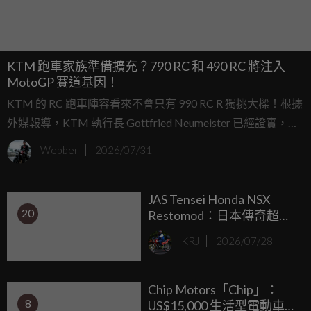
KTM 跑車家族準備擴充？790 RC 和 490 RC 將注入
MotoGP 賽道基因！
KTM 的 RC 跑車陣容看來不會只有 990 RC R 獨挑大樑！根據
外媒報導，KTM 執行長 Gottfried Neumeister 已經證實，品
牌在 MotoGP 賽場上累積的豐富經驗，將會繼續下放到合法
Webber
2026/07/31
上路的市售跑車上，而且接下來還有兩款中低排氣量的新車
準備問世。
JAS Tensei Honda NSX
20
Restomod：日本傳奇超跑
的義大利重生
KRJ
2026/07/28
Chip Motors「Chip」：
8
US$15,000 生活型電動車，