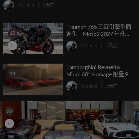
Webber
2天前
Triumph 765 三缸引擎全面
12
進化！Moto2 2027 年升級
凱旋新引擎，馬力提升 6%
L
Webber
2天前
還更輕
Lamborghini Revuelto
14
Miura 60° Homage 限量 99
台，用 1,001hp 油電 V12
Webber
2天前
向初代超跑致敬
66
L