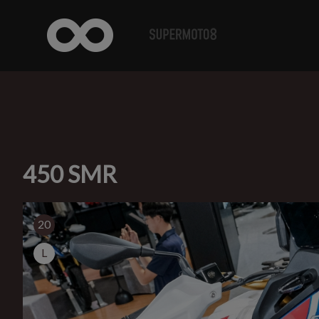
450 SMR
20
L