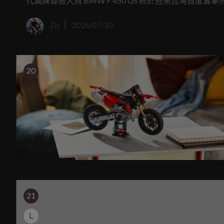
代黃牌冒險大鳥 BMW F 450 GS 終於迎來台灣
GS 家族冒險基因，更挾帶著一身令人流口水的電控配備與
Ziv
2026/07/10
能車，實車質感與細節配備有多香？跟著我們的腳步一
20
21
L