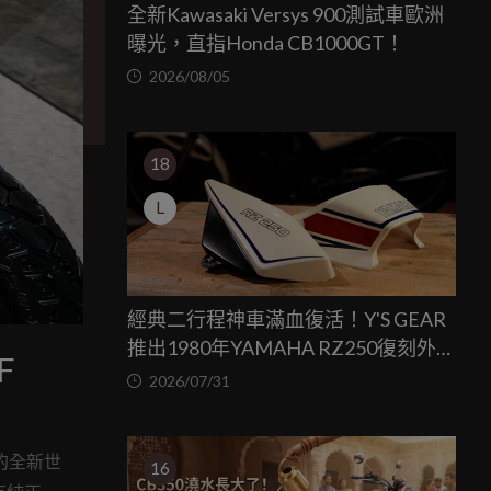
全新Kawasaki Versys 900測試車歐洲
曝光，直指Honda CB1000GT！
2026/08/05
18
L
經典二行程神車滿血復活！Y'S GEAR
推出1980年YAMAHA RZ250復刻外裝
F
套件
2026/07/31
告的全新世
16