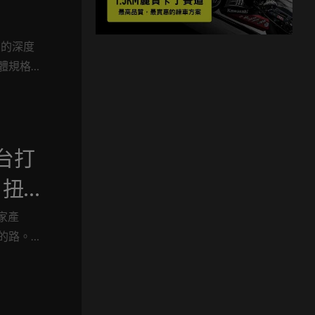
）的深度
硬體規格
平台打
 扭
家產
同的路。
礎，打
X
脫穎而