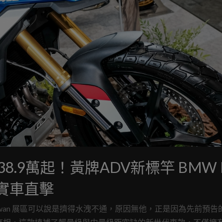
8.9萬起！黃牌ADV新標竿 BMW 
展實車直擊
d Taiwan 展區可以說是擠得水洩不通，原因無他，正是因為先前預