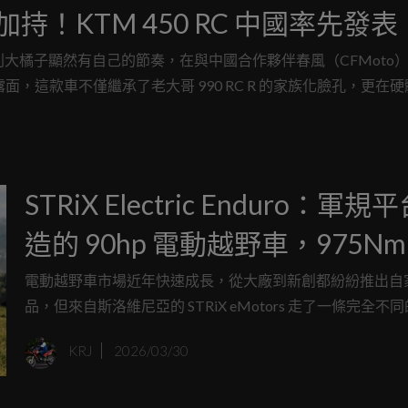
持！KTM 450 RC 中國率先發表
利大橘子顯然有自己的節奏，在與中國合作夥伴春風（CFMoto
式露面，這款車不僅繼承了老大哥 990 RC R 的家族化臉孔，更在
現出 KTM 對於「入門性能」的執著。
STRiX Electric Enduro：軍規
造的 90hp 電動越野車，975Nm
力比 450cc 燃油車更猛
電動越野車市場近年快速成長，從大廠到新創都紛紛推出自
品，但來自斯洛維尼亞的 STRiX eMotors 走了一條完全不
他們沒有從休閒市場切入，而是直接以 軍事與防衛平台為基
KRJ
2026/03/30
造出一款結合戰術用途、拉力賽競技與民用硬派越野的 STRi
Electric Enduro，並以驚人的性能規格在眾多電動越野車中
出。