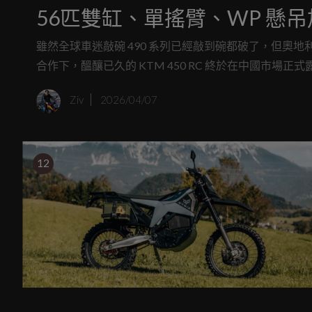
56匹雙缸、單搖臂、WP 懸吊加
雖然全球車迷敲碗 490 系列已經敲到碗都破了，但奧地
合作下，醞釀已久的 KTM 450 RC 終於在中國市場正
上硬是比系出同門的 CFMoto 450SR-S 高出一截，展
Ziv
2026/04/07
12