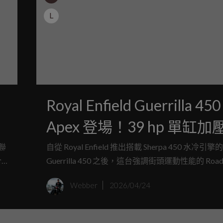
L
Royal Enfield Guerrilla 450
Apex 登場！39 hp 單缸加
新姿勢，街車變得更衝
 聯
自從 Royal Enfield 推出搭載 Sherpa 450 水冷引擎的
合
Guerrilla 450 之後，這台強調街頭運動性能的 Roads
小
引起不少騎士關注。不過對於那些覺得標準版「還
Webber
2026/04/24
在
鬥」的朋友們，Royal Enfield 顯然聽到了各位的
期品牌正式推出了全新頂規版本「Guerrilla 450 Ap
不只換上更具侵略性的塗裝，更針對人機工程與電