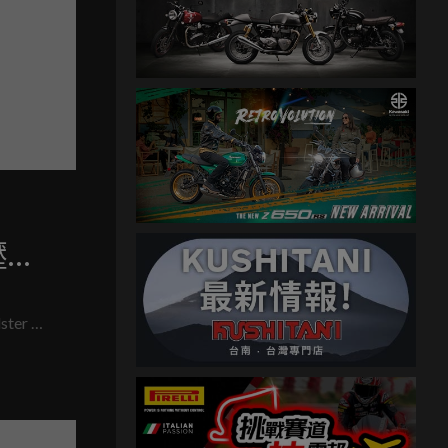
壓彎
ter 就
不夠戰
心聲。近
ex」，
控系統