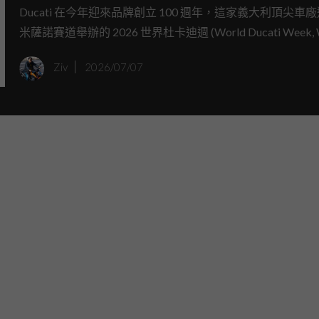
月正式發表！
Ducati 在今年迎來品牌創立 100 週年，這家義大利頂尖車
米薩諾賽道舉辦的 2026 世界杜卡迪週 (World Ducati Week,
上，給全球車迷帶來了一個大驚喜：旗下首款專為滑胎賽事
Ziv
2026/07/07
Desmo450 SM 原型車首度公開亮相，這不僅是 Ducati 踏
技滑胎車領域的第一步，也預告了這輛性能猛獸即將在今年 9
正式發表完整規格。