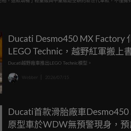
首度實車亮相，這款填補了輕量級與中量級距空缺的新世代車款，不僅擁
硬底子規格強勢登台，究竟這台開價 35.9 萬元起的全新德系
起來看看！
Ducati Desmo450 MX Factory
LEGO Technic，越野紅軍搬上
Ducati越野廠車推出LEGO Technic模型。
Webber
2026/07/15
Ducati首款滑胎廠車Desmo450
原型車於WDW無預警現身，預