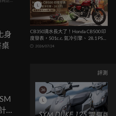
有純正的
L
黃牌多功
CB350澆水長大了！Honda CB500 印
 化身
度發表，501c.c. 氣冷引擎、 28.1 PS，
書桌
能重現當年14.8萬之亂？
2026/07/24
評測
36
 SM
L
計九