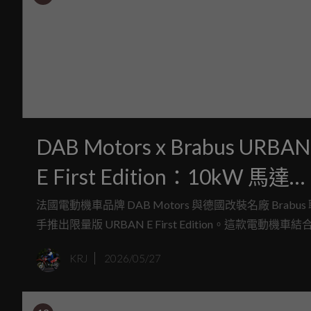
DAB Motors x Brabus URBAN
E First Edition：10kW 馬達、
130km/h 極速，限量電動機車
法國電動機車品牌 DAB Motors 與德國改裝名廠 Brabus
手推出限量版 URBAN E First Edition。這款電動機車結
售價約 NT$450,000
歐洲街頭美學與高性能電驅動，最高時速可達 130 公里/
KRJ
2026/05/27
時，續航里程約 120 公里，售價約 NT$450,000，定位
高端都會電動機車市場。