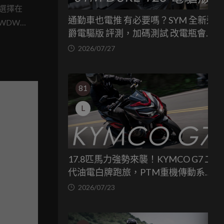
廠選擇在
通勤車也電推 有必要嗎？SYM 全新迪
 WDW)
爵電驅版 評測，加碼測試 改電瓶會更
打造的
省油嗎？
2026/07/27
入純種競
 月份
81
L
17.8匹馬力強勢來襲！KYMCO G7 二
代油電白牌跑旅，PTM重機傳動系統
與8公斤減重的操控饗宴
2026/07/23