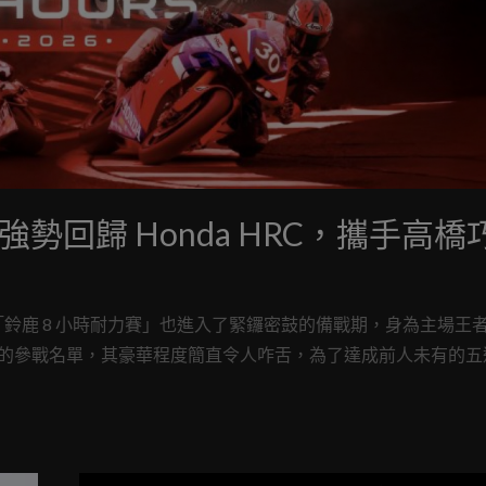
a 強勢回歸 Honda HRC，攜手高橋
鈴鹿 8 小時耐力賽」也進入了緊鑼密鼓的備戰期，身為主場王
47 屆賽事的參戰名單，其豪華程度簡直令人咋舌，為了達成前人未有的
好手 Johann Zarco，以及睽違四年再次披上 HRC 戰袍的 W
言要將冠軍獎盃留在本田本營。