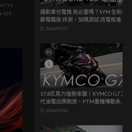
-V
VTi-S
通勤車也電推 有必要嗎？SYM 全新迪
 129.9
延長
爵電驅版 評測，加碼測試 改電瓶會更
(限量
省油嗎？
2026/07/27
店頭上
81
L
17.8匹馬力強勢來襲！KYMCO G7 二
代油電白牌跑旅，PTM重機傳動系統
與8公斤減重的操控饗宴
2026/07/23