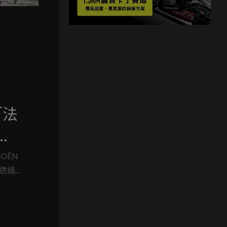
「法
舒適
OËN
，透過
座
合法式舒適
面開啟
重新定義
更以「同
」，打造更