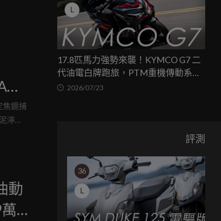
L
17.8匹馬力強勢來襲！KYMCO G7 二
代油電白牌跑旅，PTM重機傳動系統
 ADV
與8公斤減重的操控饗宴
2026/07/23
進化
定焦鏡捕
進泥濘，
線，正
評測
36
電油動
L
9萬