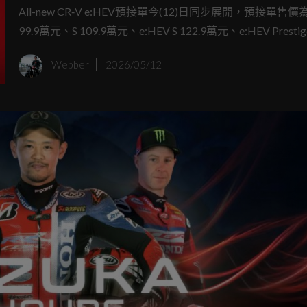
元起 6/8前下訂交車送 限量「CR
All-new CR‑V e:HEV預接單今(12)日同步展開，預接單售價為
99.9萬元、S 109.9萬元、e:HEV S 122.9萬元、e:HEV Prestige
靜謐野餐組」與「5年無限里程
萬元，6月8日(含)前下訂，交車送專屬「CR-V靜謐野餐組」
Webber
2026/05/12
保固」
500組)與「5年無限里程延長保固」，並預計6月13日全台
市。