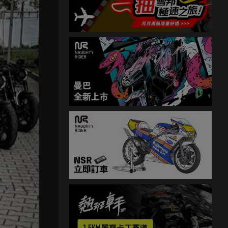
就是最受
！