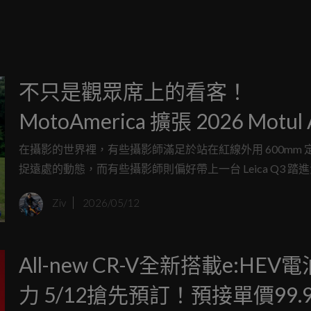
不只是觀眾席上的看客！
MotoAmerica 擴張 2026 Motul
Experience 版圖，讓賽事週末
在攝影的世界裡，有些攝影師滿足於站在紅線外用 600mm 
捉遠處的動態，而有些攝影師則偏好帶上一台 Leica Q3 踏
為泥土與柏油交織冒險
試圖成為故事的一部分，這種「旁觀」與「參與」之間的界
Ziv
2026/05/12
是現代運動賽事最有趣的轉變。
All-new CR-V全新搭載e:HEV
力 5/12搶先預訂！預接單價99.