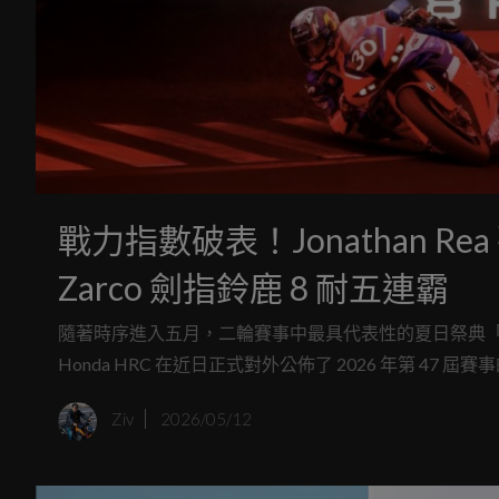
戰力指數破表！Jonathan Re
Zarco 劍指鈴鹿 8 耐五連霸
隨著時序進入五月，二輪賽事中最具代表性的夏日祭典「
Honda HRC 在近日正式對外公佈了 2026 年第 
錄，HRC 這次直接排出了由「鈴鹿王」高橋巧、MotoGP 現役
Ziv
2026/05/12
連霸傳奇 Jonathan Rea 組成的「夢幻三劍客」，誓