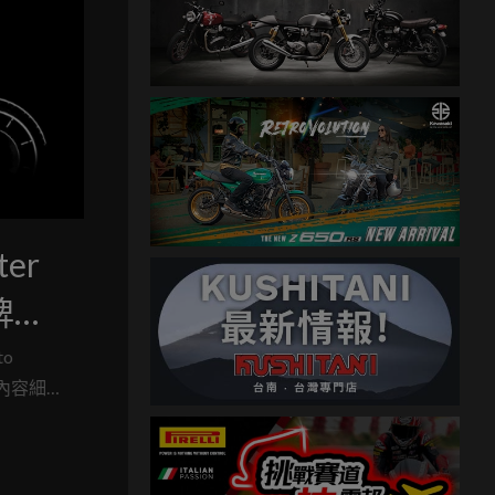
ter
牌最
to
內容細
明確的核心
並重新
張王