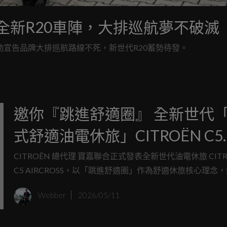
曝全新R20車陣，大排巡航夢不破滅
0旁，用行動宣告品牌大排巡航路線不死，新世代R20蓄勢待發。
邀你『跳進舒適圈』 全新世代
式舒適油電休旅」CITROËN C5
AIRCROSS 正式登場 以「法式
CITROËN 總代理 寶嘉聯合正式發表全新世代油電休旅 CITR
C5 AIRCROSS，以「跳進舒適圈」作為舒適休旅核心理念
美學」為核心，融合新世代科技
STELLANTIS 集團最新 STLA MEDIUM 模組化平台，結
Webber
2026/05/11
艙與 P2 HYBRID 油電科技 全
美學、新世代科技座艙與 P2 HYBRID 油電混合動力科技，
家庭休旅的駕馭體驗。全新世代 CITROËN C5 AIRCROSS 
新世代舒適油電休旅體驗
級最佳 2,784 mm 軸距與同級最佳 236 mm 後座膝部空間