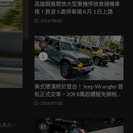
高雄跟進開放大型重機停放普通機車
格！首波 5 處停車場 8 月 1 日上路
2026/08/03
30
L
美式硬漢終於登台！Jeep Wrangler 首
批正式交車，209.8萬起體驗免關稅越
野魅力
2026/07/30
大馬力，
81