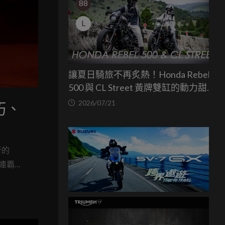
88
L
讓夏日騎旅不再炙熱！Honda Rebel
500 與 CL Street 黃牌雙缸的動力甜蜜
點
2026/07/21
巧、
者的
五連霸紀
SBK 六