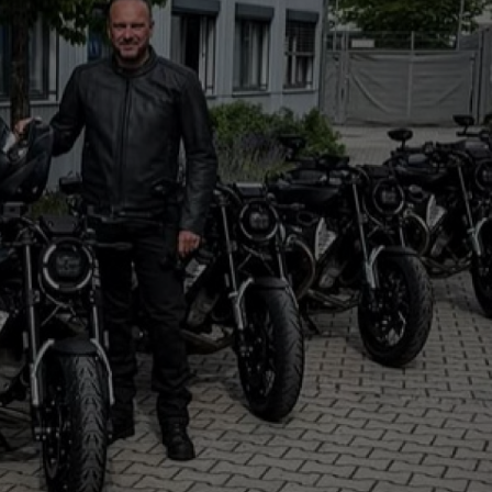
牌，絕對會讓全球死忠哈雷迷高舉雙手贊成——那
歡迎、最暢銷的傳奇車款 883 Sportster 即將復活