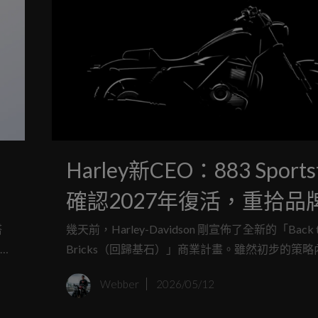
Harley新CEO：883 Sports
康
確認2027年復活，重拾品
暢銷的入門情懷。
搭
幾天前，Harley-Davidson 剛宣佈了全新的「Back 
Bricks（回歸基石）」商業計畫。雖然初步的策略
節不多，但新任執行長 Artie Starrs 傳達了一個
Webber
2026/05/12
理念：發揮哈雷最擅長的優勢、最大化經銷網絡，
擦亮這塊百年美式神主牌。而這套劇本打出的第一