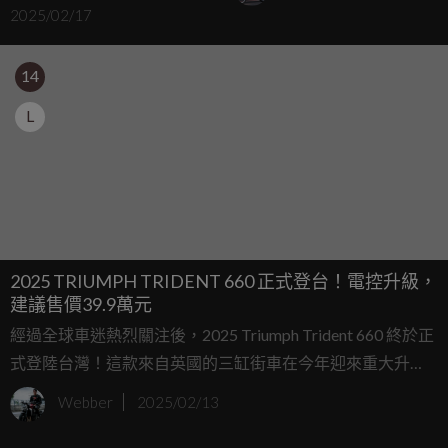
2025/02/17
14
L
2025 TRIUMPH TRIDENT 660 正式登台！電控升級，
建議售價39.9萬元
經過全球車迷熱烈關注後，2025 Triumph Trident 660 終於正
式登陸台灣！這款來自英國的三缸街車在今年迎來重大升
級，不僅維持原本輕巧靈活的特色，更導入一系列電控與騎
Webber
2025/02/13
乘輔助系統，讓操控感與騎乘安全性全面提升。對於熱愛操
駕樂趣的騎士來說，這次的升級絕對不容錯過！