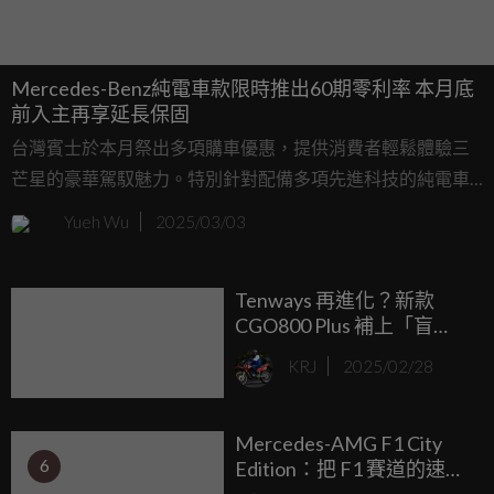
Mercedes-Benz純電車款限時推出60期零利率 本月底
前入主再享延長保固
台灣賓士於本月祭出多項購車優惠，提供消費者輕鬆體驗三
芒星的豪華駕馭魅力。特別針對配備多項先進科技的純電車
款，推出最高60期零利率優惠方案，如本月入主純電都會休
Yueh Wu
2025/03/03
旅EQA、EQB，月付僅需20,000元起；純電豪華EQE車系，
本月入主月付僅需25,000元起.....
Tenways 再進化？新款
CGO800 Plus 補上「盲
點」，征服山城！
KRJ
2025/02/28
Mercedes-AMG F1 City
6
Edition：把 F1 賽道的速度