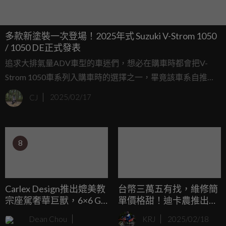
多款新塗裝一次登場！2025年式 Suzuki V-Strom 1050
/ 1050 DE正式發表
追求大排氣量ADV車型的車迷們，想必在購車時都會把V-
Strom 1050車系列入購車時的選擇之一，畢竟該車系自推出
以來一直都受到了許多車迷們喜愛。正因如此，Suzuki最近
CJ
2025/02/17
發表了2025新年式的V-Strom 1050 / 1050DE，趕快來帶大家
看看他有那些變化！
8
Carlex Design推出媲美教
台幣三萬五有找，維修簡
宗座駕奢華巨獸，6×6 G-
單價格甜！迪卡農推出
Class「Habemus」
Rockrider E-ACTV 100電
Dean Chou
KRJ
2025/02/18
動登山車