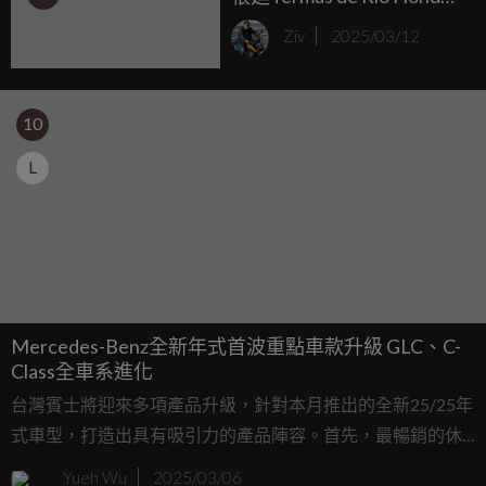
首戰 倍耐力將與Moto2™
Ziv
2025/03/12
和Moto3™車手們首次搭檔
在阿根廷進行比賽
10
L
Mercedes-Benz全新年式首波重點車款升級 GLC、C-
Class全車系進化
台灣賓士將迎來多項產品升級，針對本月推出的全新25/25年
式車型，打造出具有吸引力的產品陣容。首先，最暢銷的休
旅車系GLC及豪華房車C-Class車系，透過視覺、體感、科技
Yueh Wu
2025/03/06