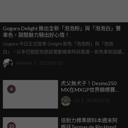
Gogoro Delight 推出全新「泡泡粉」與「泡泡白」雙
車色，甜酷魅力騎出好心情！
Gogoro 今日正式發表 Delight 新色「泡泡粉」與「泡泡
白」，以多巴胺配色掀起電動機車時尚風潮。新色車款延續
Delight 車系的貼心設計與安全配備，搭配甜美與俐落兼具的
Webber
2025/03/13
外觀，讓騎士在街頭成為最吸睛的焦點。
虎父無犬子！Desmo250
6
MX在MXGP世界錦標賽首
次亮相並取得第三名佳績
CJ
2025/03/12
倍耐力標準膠料本週末阿
10
根廷Termas de Río Hondo