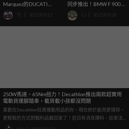
Marquez的DUCATI
同步推出！BMW F 900 R
Desmo賽車上的個人設定
Shifter、F 800 GS
TC
2025/03/21
CJ
2025/03/18
細節！
Touring法國市場正式推
出
250W馬達、65Nm扭力！Decathlon推出兩款超實用
電動貨運腳踏車，載貨載小孩都沒問題
喜歡在Decathlon狂買運動用品的你，現在終於能用更環保、
更輕鬆的方式把戰利品載回家了！近日有消息爆料，這家法
國運動用品大廠似乎正在秘密研發兩款全新電動貨物自行