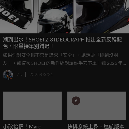
潮到出水！SHOEI Z-8 IDEOGRAPH 推出全新反轉配
色，限量接單別錯過！
如果你對安全帽不只是講求「安全」，還想要「帥到沒朋
友」，那這次 SHOEI 的新作絕對讓你手刀下單！繼 2023 年
首次亮相之後，SHOEI 旗下高人氣全罩帽 Z-8 IDEOGRAPH
Ziv
2025/03/21
再度回歸，並推出兩款令人眼睛一亮的新配色：黑白反轉版
『TC-5』與啞光黑藍配色『TC-10』，預計將於 2025 年 6 月
在日本上市，且為限時接單生產，錯過真的會搥心肝！
6
小改怡情！Marc
快排系統上身、巡航版本