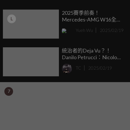
2025賽季前奏！
L
Mercedes-AMG W16全新
戰駒驚豔亮相
Yueh Wu
2025/02/19
統治者的Deja Vu？！
Danilo Petrucci：Nicolo
Bulega就像當年的Marc
TC
2025/02/19
Marquez！
7