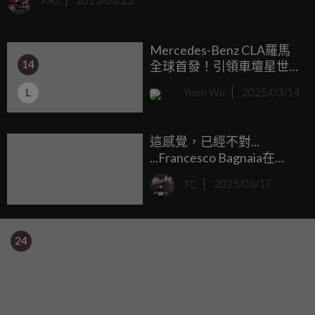
KRJ
2025/03/22
車，而且聽說還配有超貼心的自動變速系統，讓你的「帶小
孩買菜任務」更輕鬆愉快。
Mercedes-Benz CLA羅馬
14
全球首發！引領車壇星世
代
L
Yueh Wu
2025/03/14
這感覺，已經不對...
...Francesco Bagnaia在
Desmosedici GP25車上苦
TC
2025/03/17
苦掙扎！
24