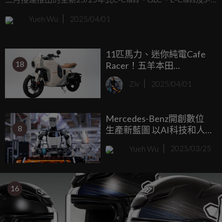
Class，以配備更新、強化產品戰力，今日宣布全新25/25年
Yueh Wu
2025/04/01
式車款的最後一波升級亮點，涵蓋市場主力的豪華休旅與商
旅車型，打造吸引力十足的產品陣容。
11匹馬力、迷你純電Cafe
18
Racer！五羊本田
WH8000D 中國工信部認證
Ziv
2025/04/01
資料曝光
Mercedes-Benz開創數位
8
生產新藍圖 以AI科技和人
形機器人革新汽車生產
Yueh Wu
2025/03/25
16