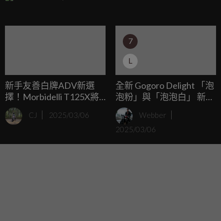
等三大面向強化產品競爭力：視覺方面以AMG套件加持，整
體更加運動化；體感方面以Burmester 3D環場音響結合Dolby
Atmos杜比全景音效、隔音玻璃、ENERGIZING智慧空氣淨
7
化系統，將聽覺與嗅覺的體驗豪華進化；科技方面新增多光
束智慧型數位頭燈、MBUX擴增實境導航功能，將行車的舒
L
適度及安全性大幅提升。
新手友善白牌ADV新選
全新 Gogoro Delight 「泡
擇！Morbidelli T125X將
泡粉」與「泡泡白」 新色
於今年夏天正式販售
上市！ 新色登場送首年免
CJ
2025/03/06
Webber
費保養，再享免費升級三
2025/03/06
大智慧功能，回饋最高折
約 $14,000 元！