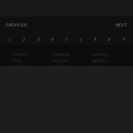
PREVIOUS
NEXT
1
2
3
4
5
6
7
8
9
KYMCO
YAMAHA
APRILIA
SYM
SUZUKI
BENELLI
AEON
HONDA
BMW
PGO
KAWASAKI
DUCATI
HARLEY-
DAVIDSON
HUSQVARNA
MOTO
GUZZI
MV
AGUSTA
TRIUMPH
KTM
VESPA