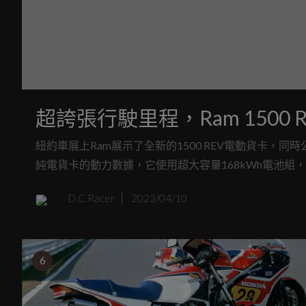
超誇張行駛里程，Ram 1500
紐約車展上Ram展示了全新的1500 REV電動貨卡
純電貨卡的動力數據，它使用超大容量168kWh電池組，續航里
及Chevrolet Silverado EV與GMC Sierra E
D.C.Racer
2023/04/10
便可達到805公里。Ram 1500 REV預計明年正式交車。
6