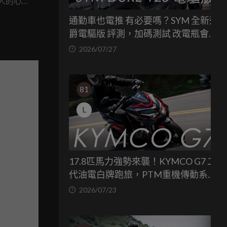
人的心
真的有那
通勤車也電推 有必要嗎？SYM 全新迪
將推出一
爵電驅版 評測，加碼測試 改電瓶會更
交的文
省油嗎？
2026/07/27
吻合，最
81
L
17.8匹馬力強勢來襲！KYMCO G7 二
代油電白牌跑旅，PTM重機傳動系統
與8公斤減重的操控饗宴
2026/07/23