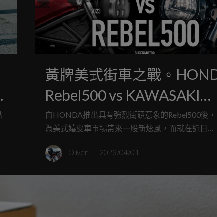
黃牌美式街車之戰。HOND
Rebel500 vs KAWASAKI
ELIMINATOR紙上PK！
點
自HONDA推出具有強烈街頭意象的Rebel500後
為美式嬉皮車市場帶來一股新炫風，而就在近日
絲
KAWASAKI也無預警發表全新的ELIMINATOR黃
Oliver
2023/04/01
一
車，明顯瞄準Rebel500而來，本次就讓我們透過
數據來PK看看這兩輛風格獨特的日系美式街車吧