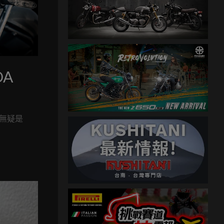
A
，無疑是
牌美式街
紙上規格
。