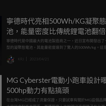
寧德時代亮相500Wh/KG凝聚
池，能量密度比傳統鋰電池翻倍
寧德時代是中國最大的電池製造商之一，近日宣布開發出了
型的凝聚態電池，其能量密度達到了驚人的500Wh/kg。這
種電池可以在相同的重量下，儲存更多的電能，從而提高電
KRJ
2023/04/21
的續航里程和性能。凝聚態電池是一種利用固態電解質代替
解質的電池，具有安全性高、壽命長、成本低等優勢。
MG Cyberster電動小跑車設計
500hp動力有點搞頭
在台灣MG已經成了流量保證，只要試車有關於MG這個品