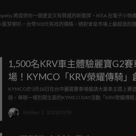
ppeby 將提供你一個便宜又有質感的新選擇，IKEA 在電子小物
你防水藍芽喇叭，台幣500元有找的價格，絕對會是市場上最超值的
1,500名KRV車主體驗麗寶G2賽
場！KYMCO「KRV榮耀傳騎」
界紀錄
KYMCO於3月18日在台中麗寶賽車場邀請大量車主踏上賽
錄，舉辦一場別開生面的KYMCO DAY活動「KRV榮耀傳
是光陽首次邀請1,500名KRV車主一起在賽道上享受白牌跑
Webber
2023/03/18
趣，並創下了「白牌車單一車種最大規模的賽道體驗」的世
錄，超過1,100台KRV在賽道上排成整齊的隊伍，展現出令
氣勢。