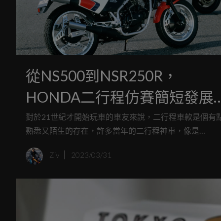
從NS500到NSR250R，
HONDA二行程仿賽簡短發展
史！
對於21世紀才開始玩車的車友來說，二行程車款是個有
熟悉又陌生的存在，許多當年的二行程神車，像是
HONDA NSR對於筆者這種沒經歷過的二行程時代的粉
Ziv
2023/03/31
來說，一直有種莫名的憧憬；今天就要簡單帶大家認識
下HONDA的二行程仿賽車款發展史。