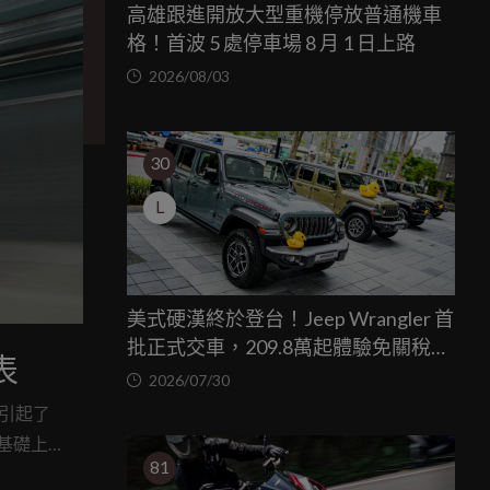
高雄跟進開放大型重機停放普通機車
格！首波 5 處停車場 8 月 1 日上路
2026/08/03
30
L
美式硬漢終於登台！Jeep Wrangler 首
批正式交車，209.8萬起體驗免關稅越
表
野魅力
2026/07/30
0，引起了
的基礎上
81