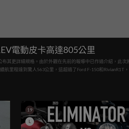
 REV電動皮卡高達805公里
，同時公布其更詳細規格。由於外觀在先前的報導中已作過介紹，此次
程達到驚人563公里，這超過了Ford F-150和RivianR1T
V的644公里。而為了要超越對手，1500 REV還可選配更大的229kWh電池
19
L