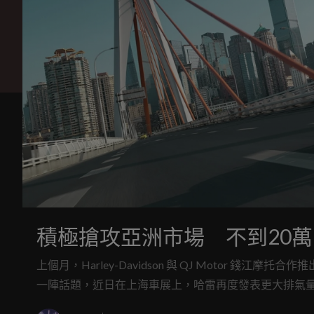
積極搶攻亞洲市場 不到20萬的 Har
上個月，Harley-Davidson 與 QJ Motor 錢江摩托合作
一陣話題，近日在上海車展上，哈雷再度發表更大排氣量 Harley-Da
加入哈雷的外觀設計元素，以人民幣 44,388 元（約