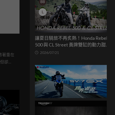
88
L
讓夏日騎旅不再炙熱！Honda Rebel
500 與 CL Street 黃牌雙缸的動力甜蜜
點
2026/07/21
將著重在
，但卻不
組，續航里程