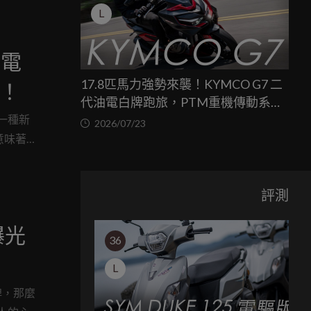
L
態電
17.8匹馬力強勢來襲！KYMCO G7 二
！
代油電白牌跑旅，PTM重機傳動系統
一種新
與8公斤減重的操控饗宴
2026/07/23
意味著這
動汽車
液態電
評測
曝光
36
L
牌，那麼