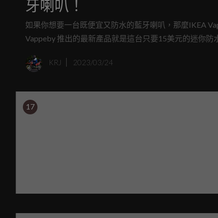
牙喇叭！
如果你想要一台既便宜又防水的藍牙喇叭，那麼IKEA Va
Vappeby 推出的最新產品就是這台只要15美元的迷
KRJ
2023/03/24
17