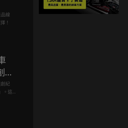
產品線
選擇！
車
創世
道創紀
騎」。這
旅的樂
界紀
人驚嘆的