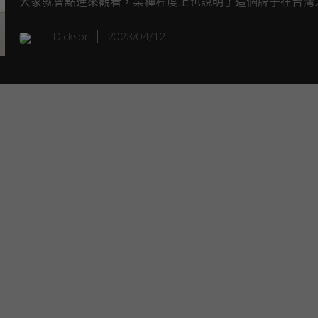
大家就會點進來觀看，某種程度上也說明了這個牌子在台灣
目中有那麼一點重要，可能不是地位變高，而是想知道MG
Dickson
2023/04/12
麼好嗎？但先不論MG好還是不好，在中國市場當中他們即
輛純電小跑車，近日在中國工信部的網頁上可以看到原廠提
件申請，看起來跟他們當初說的2024年量產上市時程相當
後結果會是如何令人期待。